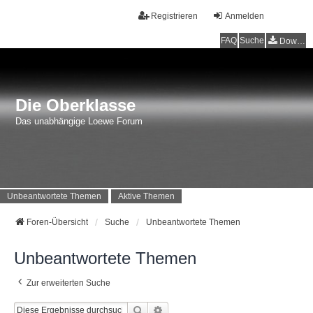
Registrieren
Anmelden
FAQ
Suche
Downloads
Die Oberklasse
Das unabhängige Loewe Forum
Unbeantwortete Themen
Aktive Themen
Foren-Übersicht
Suche
Unbeantwortete Themen
Unbeantwortete Themen
Zur erweiterten Suche
Suche
Erweiterte Suche