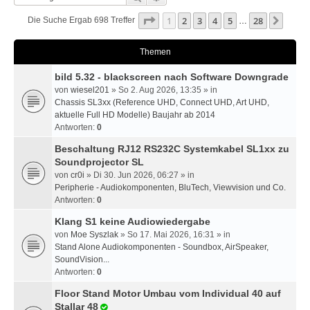
Seite
1
Von
28
1
2
3
4
5
28
Nächs
Die Suche Ergab 698 Treffer
…
Themen
bild 5.32 - blackscreen nach Software Downgrade
von
wiesel201
» So 2. Aug 2026, 13:35 » in
Chassis SL3xx (Reference UHD, Connect UHD, Art UHD,
aktuelle Full HD Modelle) Baujahr ab 2014
Antworten:
0
Beschaltung RJ12 RS232C Systemkabel SL1xx zu
Soundprojector SL
von
cr0i
» Di 30. Jun 2026, 06:27 » in
Peripherie - Audiokomponenten, BluTech, Viewvision und Co.
Antworten:
0
Klang S1 keine Audiowiedergabe
von
Moe Syszlak
» So 17. Mai 2026, 16:31 » in
Stand Alone Audiokomponenten - Soundbox, AirSpeaker,
SoundVision...
Antworten:
0
Floor Stand Motor Umbau vom Individual 40 auf
Stallar 48