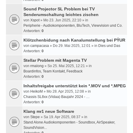
Sound Projector SL Problem bei TV
Senderumschaltung leichtes zischen
von
Xspot
» Mo 23. Jun 2025, 22:10 » in
Peripherie - Audiokomponenten, BluTech, Viewvision und Co.
Antworten:
0
Klötzchenbidung nach Kanalumstellung bei PŸUR
von
campacasa
» Do 29. Mai 2025, 12:01 » in
Dies und Das
Antworten:
0
Stellar Problem mit Magenta TV
von
rmalong
» So 25. Mai 2025, 12:21 » in
Boardinfos, Team Kontakt, Feedback
Antworten:
0
Inhaltsfreigabe unterstützt kein *.MOV und *.MPEG
von
HeikoM
» Mo 28. Apr 2025, 12:08 » in
Chassis SL8xx (Vidaa) Baujahr 2024 - …
Antworten:
0
Klang mr1 neue Software
von
Stepe
» Sa 19. Apr 2025, 08:37 » in
Stand Alone Audiokomponenten - Soundbox, AirSpeaker,
SoundVision...