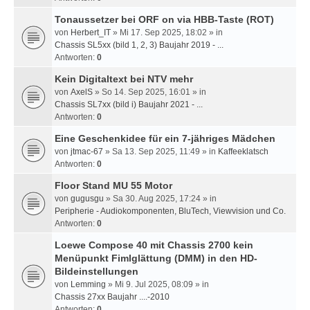
Tonaussetzer bei ORF on via HBB-Taste (ROT)
von
Herbert_IT
» Mi 17. Sep 2025, 18:02 » in
Chassis SL5xx (bild 1, 2, 3) Baujahr 2019 - ...
Antworten:
0
Kein Digitaltext bei NTV mehr
von
AxelS
» So 14. Sep 2025, 16:01 » in
Chassis SL7xx (bild i) Baujahr 2021 - ...
Antworten:
0
Eine Geschenkidee für ein 7-jähriges Mädchen
von
jtmac-67
» Sa 13. Sep 2025, 11:49 » in
Kaffeeklatsch
Antworten:
0
Floor Stand MU 55 Motor
von
gugusgu
» Sa 30. Aug 2025, 17:24 » in
Peripherie - Audiokomponenten, BluTech, Viewvision und Co.
Antworten:
0
Loewe Compose 40 mit Chassis 2700 kein
Menüpunkt Fimlglättung (DMM) in den HD-
Bildeinstellungen
von
Lemming
» Mi 9. Jul 2025, 08:09 » in
Chassis 27xx Baujahr ....-2010
Antworten:
0