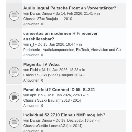
Audiolingual Peitsche Front an Vorverstärker?
von
DängsiDingsi
» Sa 14. Feb 2026, 21:41 » in
Chassis 27xx Baujahr ....-2010
Antworten:
0
concertos an modernen HiFi receiver
anschliessbar?
von
j_l
» Do 15. Jan 2026, 19:47 » in
Peripherie - Audiokomponenten, BluTech, Viewvision und Co.
Antworten:
0
Magenta TV Vidaa
von
Pichi
» Mi 14. Jan 2026, 18:28 » in
Chassis SL8xx (Vidaa) Baujahr 2024 - …
Antworten:
0
Panel defekt? Connect ID 55, SL221
von
apk_cio
» Do 8. Jan 2026, 22:43 » in
Chassis SL2xx Baujahr 2013 - 2014
Antworten:
0
Individual 52 2710 Einbau NMP möglich?
von
DängsiDingsi
» Do 18. Dez 2025, 16:08 » in
Chassis/Geräte Loewe AG (bis 2014)
Antworten:
0