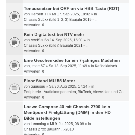
Tonaussetzer bei ORF on via HBB-Taste (ROT)
von
Herbert_IT
» Mi 17. Sep 2025, 18:02 » in
Chassis SL5xx (bild 1, 2, 3) Baujahr 2019 - ...
Antworten:
0
Kein Digitaltext bei NTV mehr
von
AxelS
» So 14. Sep 2025, 16:01 » in
Chassis SL7xx (bild i) Baujahr 2021 - ...
Antworten:
0
Eine Geschenkidee für ein 7-jähriges Mädchen
von
jtmac-67
» Sa 13. Sep 2025, 11:49 » in
Kaffeeklatsch
Antworten:
0
Floor Stand MU 55 Motor
von
gugusgu
» Sa 30. Aug 2025, 17:24 » in
Peripherie - Audiokomponenten, BluTech, Viewvision und Co.
Antworten:
0
Loewe Compose 40 mit Chassis 2700 kein
Menüpunkt Fimlglättung (DMM) in den HD-
Bildeinstellungen
von
Lemming
» Mi 9. Jul 2025, 08:09 » in
Chassis 27xx Baujahr ....-2010
Antworten:
0