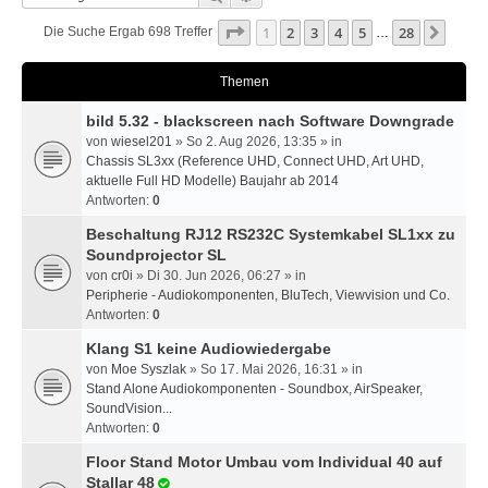
Seite
1
Von
28
1
2
3
4
5
28
Nächs
Die Suche Ergab 698 Treffer
…
Themen
bild 5.32 - blackscreen nach Software Downgrade
von
wiesel201
» So 2. Aug 2026, 13:35 » in
Chassis SL3xx (Reference UHD, Connect UHD, Art UHD,
aktuelle Full HD Modelle) Baujahr ab 2014
Antworten:
0
Beschaltung RJ12 RS232C Systemkabel SL1xx zu
Soundprojector SL
von
cr0i
» Di 30. Jun 2026, 06:27 » in
Peripherie - Audiokomponenten, BluTech, Viewvision und Co.
Antworten:
0
Klang S1 keine Audiowiedergabe
von
Moe Syszlak
» So 17. Mai 2026, 16:31 » in
Stand Alone Audiokomponenten - Soundbox, AirSpeaker,
SoundVision...
Antworten:
0
Floor Stand Motor Umbau vom Individual 40 auf
Stallar 48