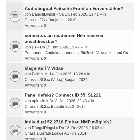
Audiolingual Peitsche Front an Vorverstärker?
von
DängsiDingsi
» Sa 14. Feb 2026, 21:41 » in
Chassis 27xx Baujahr ....-2010
Antworten:
0
concertos an modernen HiFi receiver
anschliessbar?
von
j_l
» Do 15. Jan 2026, 19:47 » in
Peripherie - Audiokomponenten, BluTech, Viewvision und Co.
Antworten:
0
Magenta TV Vidaa
von
Pichi
» Mi 14. Jan 2026, 18:28 » in
Chassis SL8xx (Vidaa) Baujahr 2024 - …
Antworten:
0
Panel defekt? Connect ID 55, SL221
von
apk_cio
» Do 8. Jan 2026, 22:43 » in
Chassis SL2xx Baujahr 2013 - 2014
Antworten:
0
Individual 52 2710 Einbau NMP möglich?
von
DängsiDingsi
» Do 18. Dez 2025, 16:08 » in
Chassis/Geräte Loewe AG (bis 2014)
Antworten:
0