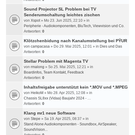
Sound Projector SL Problem bei TV
Senderumschaltung leichtes zischen
von
Xspot
» Mo 23. Jun 2025, 22:10 » in
Peripherie - Audiokomponenten, BluTech, Viewvision und Co.
Antworten:
0
Klötzchenbidung nach Kanalumstellung bei PŸUR
von
campacasa
» Do 29. Mai 2025, 12:01 » in
Dies und Das
Antworten:
0
Stellar Problem mit Magenta TV
von
rmalong
» So 25. Mai 2025, 12:21 » in
Boardinfos, Team Kontakt, Feedback
Antworten:
0
Inhaltsfreigabe unterstützt kein *.MOV und *.MPEG
von
HeikoM
» Mo 28. Apr 2025, 12:08 » in
Chassis SL8xx (Vidaa) Baujahr 2024 - …
Antworten:
0
Klang mr1 neue Software
von
Stepe
» Sa 19. Apr 2025, 08:37 » in
Stand Alone Audiokomponenten - Soundbox, AirSpeaker,
SoundVision...