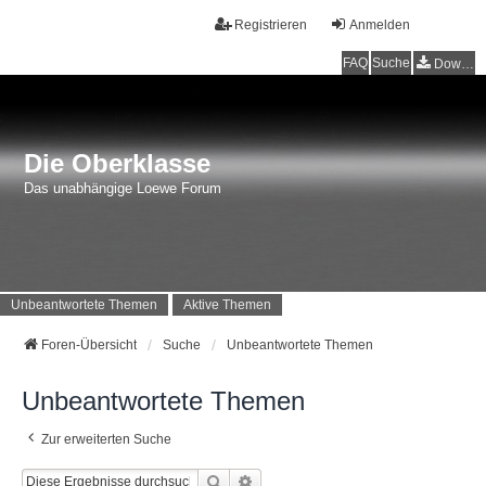
Registrieren
Anmelden
FAQ
Suche
Downloads
Die Oberklasse
Das unabhängige Loewe Forum
Unbeantwortete Themen
Aktive Themen
Foren-Übersicht
Suche
Unbeantwortete Themen
Unbeantwortete Themen
Zur erweiterten Suche
Suche
Erweiterte Suche