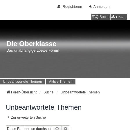
Registrieren
Anmelden
FAQ
Suche
Downloads
Die Oberklasse
Das unabhängige Loewe Forum
Unbeantwortete Themen
Aktive Themen
Foren-Übersicht
Suche
Unbeantwortete Themen
Unbeantwortete Themen
Zur erweiterten Suche
Suche
Erweiterte Suche