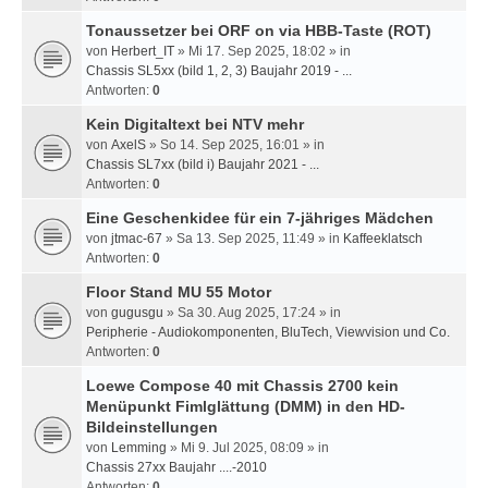
Tonaussetzer bei ORF on via HBB-Taste (ROT)
von
Herbert_IT
» Mi 17. Sep 2025, 18:02 » in
Chassis SL5xx (bild 1, 2, 3) Baujahr 2019 - ...
Antworten:
0
Kein Digitaltext bei NTV mehr
von
AxelS
» So 14. Sep 2025, 16:01 » in
Chassis SL7xx (bild i) Baujahr 2021 - ...
Antworten:
0
Eine Geschenkidee für ein 7-jähriges Mädchen
von
jtmac-67
» Sa 13. Sep 2025, 11:49 » in
Kaffeeklatsch
Antworten:
0
Floor Stand MU 55 Motor
von
gugusgu
» Sa 30. Aug 2025, 17:24 » in
Peripherie - Audiokomponenten, BluTech, Viewvision und Co.
Antworten:
0
Loewe Compose 40 mit Chassis 2700 kein
Menüpunkt Fimlglättung (DMM) in den HD-
Bildeinstellungen
von
Lemming
» Mi 9. Jul 2025, 08:09 » in
Chassis 27xx Baujahr ....-2010
Antworten:
0