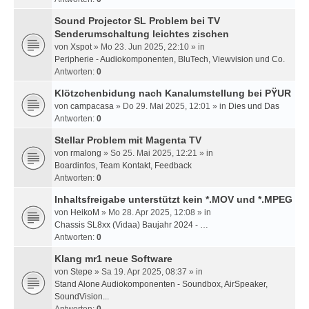
Sound Projector SL Problem bei TV
Senderumschaltung leichtes zischen
von
Xspot
» Mo 23. Jun 2025, 22:10 » in
Peripherie - Audiokomponenten, BluTech, Viewvision und Co.
Antworten:
0
Klötzchenbidung nach Kanalumstellung bei PŸUR
von
campacasa
» Do 29. Mai 2025, 12:01 » in
Dies und Das
Antworten:
0
Stellar Problem mit Magenta TV
von
rmalong
» So 25. Mai 2025, 12:21 » in
Boardinfos, Team Kontakt, Feedback
Antworten:
0
Inhaltsfreigabe unterstützt kein *.MOV und *.MPEG
von
HeikoM
» Mo 28. Apr 2025, 12:08 » in
Chassis SL8xx (Vidaa) Baujahr 2024 - …
Antworten:
0
Klang mr1 neue Software
von
Stepe
» Sa 19. Apr 2025, 08:37 » in
Stand Alone Audiokomponenten - Soundbox, AirSpeaker,
SoundVision...