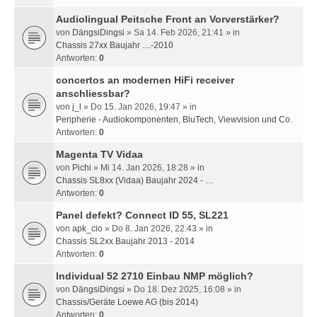
Audiolingual Peitsche Front an Vorverstärker?
von
DängsiDingsi
» Sa 14. Feb 2026, 21:41 » in
Chassis 27xx Baujahr ....-2010
Antworten:
0
concertos an modernen HiFi receiver
anschliessbar?
von
j_l
» Do 15. Jan 2026, 19:47 » in
Peripherie - Audiokomponenten, BluTech, Viewvision und Co.
Antworten:
0
Magenta TV Vidaa
von
Pichi
» Mi 14. Jan 2026, 18:28 » in
Chassis SL8xx (Vidaa) Baujahr 2024 - …
Antworten:
0
Panel defekt? Connect ID 55, SL221
von
apk_cio
» Do 8. Jan 2026, 22:43 » in
Chassis SL2xx Baujahr 2013 - 2014
Antworten:
0
Individual 52 2710 Einbau NMP möglich?
von
DängsiDingsi
» Do 18. Dez 2025, 16:08 » in
Chassis/Geräte Loewe AG (bis 2014)
Antworten:
0