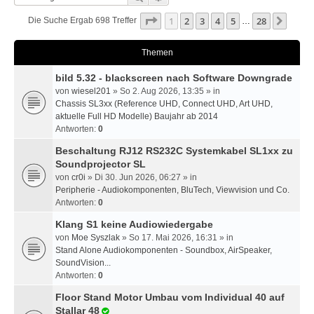
Seite
1
Von
28
1
2
3
4
5
28
Nächs
Die Suche Ergab 698 Treffer
…
Themen
bild 5.32 - blackscreen nach Software Downgrade
von
wiesel201
» So 2. Aug 2026, 13:35 » in
Chassis SL3xx (Reference UHD, Connect UHD, Art UHD,
aktuelle Full HD Modelle) Baujahr ab 2014
Antworten:
0
Beschaltung RJ12 RS232C Systemkabel SL1xx zu
Soundprojector SL
von
cr0i
» Di 30. Jun 2026, 06:27 » in
Peripherie - Audiokomponenten, BluTech, Viewvision und Co.
Antworten:
0
Klang S1 keine Audiowiedergabe
von
Moe Syszlak
» So 17. Mai 2026, 16:31 » in
Stand Alone Audiokomponenten - Soundbox, AirSpeaker,
SoundVision...
Antworten:
0
Floor Stand Motor Umbau vom Individual 40 auf
Stallar 48