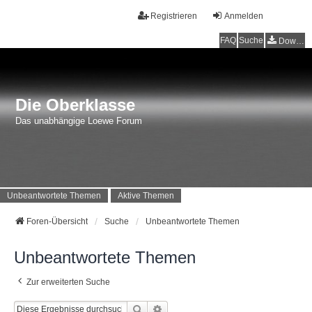
Registrieren
Anmelden
FAQ
Suche
Downloads
Die Oberklasse
Das unabhängige Loewe Forum
Unbeantwortete Themen
Aktive Themen
Foren-Übersicht
Suche
Unbeantwortete Themen
Unbeantwortete Themen
Zur erweiterten Suche
Suche
Erweiterte Suche