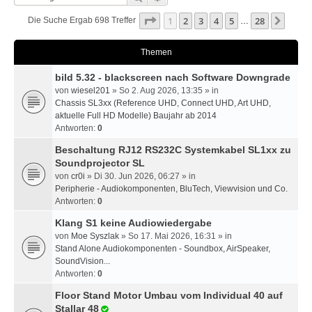
Seite
1
Von
28
1
2
3
4
5
28
Nächs
Die Suche Ergab 698 Treffer
…
Themen
bild 5.32 - blackscreen nach Software Downgrade
von
wiesel201
» So 2. Aug 2026, 13:35 » in
Chassis SL3xx (Reference UHD, Connect UHD, Art UHD,
aktuelle Full HD Modelle) Baujahr ab 2014
Antworten:
0
Beschaltung RJ12 RS232C Systemkabel SL1xx zu
Soundprojector SL
von
cr0i
» Di 30. Jun 2026, 06:27 » in
Peripherie - Audiokomponenten, BluTech, Viewvision und Co.
Antworten:
0
Klang S1 keine Audiowiedergabe
von
Moe Syszlak
» So 17. Mai 2026, 16:31 » in
Stand Alone Audiokomponenten - Soundbox, AirSpeaker,
SoundVision...
Antworten:
0
Floor Stand Motor Umbau vom Individual 40 auf
Stallar 48