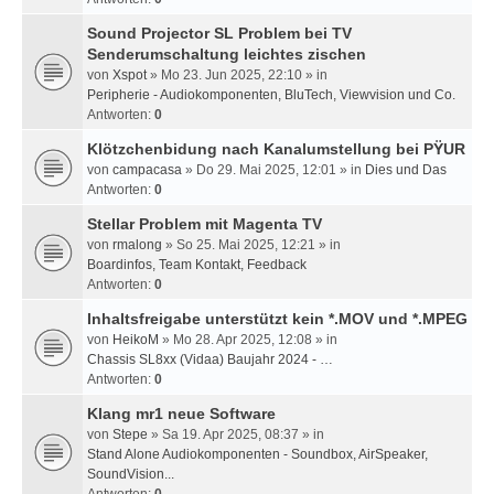
Sound Projector SL Problem bei TV
Senderumschaltung leichtes zischen
von
Xspot
» Mo 23. Jun 2025, 22:10 » in
Peripherie - Audiokomponenten, BluTech, Viewvision und Co.
Antworten:
0
Klötzchenbidung nach Kanalumstellung bei PŸUR
von
campacasa
» Do 29. Mai 2025, 12:01 » in
Dies und Das
Antworten:
0
Stellar Problem mit Magenta TV
von
rmalong
» So 25. Mai 2025, 12:21 » in
Boardinfos, Team Kontakt, Feedback
Antworten:
0
Inhaltsfreigabe unterstützt kein *.MOV und *.MPEG
von
HeikoM
» Mo 28. Apr 2025, 12:08 » in
Chassis SL8xx (Vidaa) Baujahr 2024 - …
Antworten:
0
Klang mr1 neue Software
von
Stepe
» Sa 19. Apr 2025, 08:37 » in
Stand Alone Audiokomponenten - Soundbox, AirSpeaker,
SoundVision...