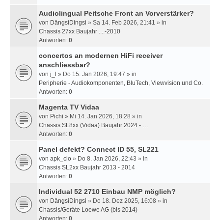
Audiolingual Peitsche Front an Vorverstärker?
von
DängsiDingsi
» Sa 14. Feb 2026, 21:41 » in
Chassis 27xx Baujahr ....-2010
Antworten:
0
concertos an modernen HiFi receiver
anschliessbar?
von
j_l
» Do 15. Jan 2026, 19:47 » in
Peripherie - Audiokomponenten, BluTech, Viewvision und Co.
Antworten:
0
Magenta TV Vidaa
von
Pichi
» Mi 14. Jan 2026, 18:28 » in
Chassis SL8xx (Vidaa) Baujahr 2024 - …
Antworten:
0
Panel defekt? Connect ID 55, SL221
von
apk_cio
» Do 8. Jan 2026, 22:43 » in
Chassis SL2xx Baujahr 2013 - 2014
Antworten:
0
Individual 52 2710 Einbau NMP möglich?
von
DängsiDingsi
» Do 18. Dez 2025, 16:08 » in
Chassis/Geräte Loewe AG (bis 2014)
Antworten:
0