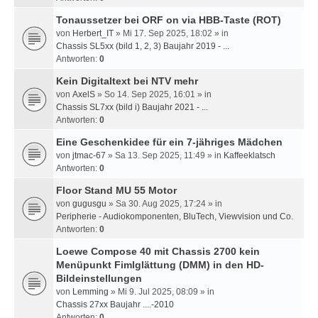
Tonaussetzer bei ORF on via HBB-Taste (ROT)
von
Herbert_IT
» Mi 17. Sep 2025, 18:02 » in
Chassis SL5xx (bild 1, 2, 3) Baujahr 2019 - ...
Antworten:
0
Kein Digitaltext bei NTV mehr
von
AxelS
» So 14. Sep 2025, 16:01 » in
Chassis SL7xx (bild i) Baujahr 2021 - ...
Antworten:
0
Eine Geschenkidee für ein 7-jähriges Mädchen
von
jtmac-67
» Sa 13. Sep 2025, 11:49 » in
Kaffeeklatsch
Antworten:
0
Floor Stand MU 55 Motor
von
gugusgu
» Sa 30. Aug 2025, 17:24 » in
Peripherie - Audiokomponenten, BluTech, Viewvision und Co.
Antworten:
0
Loewe Compose 40 mit Chassis 2700 kein
Menüpunkt Fimlglättung (DMM) in den HD-
Bildeinstellungen
von
Lemming
» Mi 9. Jul 2025, 08:09 » in
Chassis 27xx Baujahr ....-2010
Antworten:
0