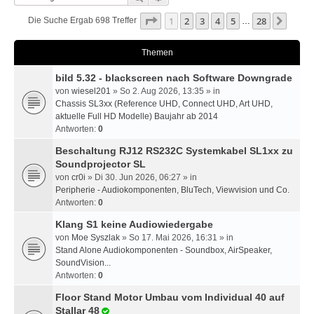
Seite
1
Von
28
1
2
3
4
5
28
Nächs
Die Suche Ergab 698 Treffer
…
Themen
bild 5.32 - blackscreen nach Software Downgrade
von
wiesel201
» So 2. Aug 2026, 13:35 » in
Chassis SL3xx (Reference UHD, Connect UHD, Art UHD,
aktuelle Full HD Modelle) Baujahr ab 2014
Antworten:
0
Beschaltung RJ12 RS232C Systemkabel SL1xx zu
Soundprojector SL
von
cr0i
» Di 30. Jun 2026, 06:27 » in
Peripherie - Audiokomponenten, BluTech, Viewvision und Co.
Antworten:
0
Klang S1 keine Audiowiedergabe
von
Moe Syszlak
» So 17. Mai 2026, 16:31 » in
Stand Alone Audiokomponenten - Soundbox, AirSpeaker,
SoundVision...
Antworten:
0
Floor Stand Motor Umbau vom Individual 40 auf
Stallar 48