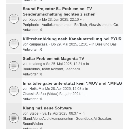
Sound Projector SL Problem bei TV
Senderumschaltung leichtes zischen
von
Xspot
» Mo 23. Jun 2025, 22:10 » in
Peripherie - Audiokomponenten, BluTech, Viewvision und Co.
Antworten:
0
Klötzchenbidung nach Kanalumstellung bei PŸUR
von
campacasa
» Do 29. Mai 2025, 12:01 » in
Dies und Das
Antworten:
0
Stellar Problem mit Magenta TV
von
rmalong
» So 25. Mai 2025, 12:21 » in
Boardinfos, Team Kontakt, Feedback
Antworten:
0
Inhaltsfreigabe unterstützt kein *.MOV und *.MPEG
von
HeikoM
» Mo 28. Apr 2025, 12:08 » in
Chassis SL8xx (Vidaa) Baujahr 2024 - …
Antworten:
0
Klang mr1 neue Software
von
Stepe
» Sa 19. Apr 2025, 08:37 » in
Stand Alone Audiokomponenten - Soundbox, AirSpeaker,
SoundVision...