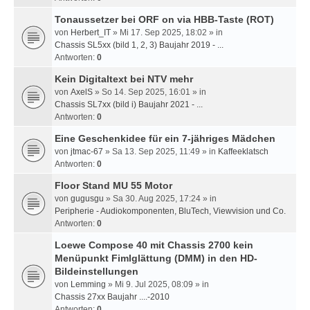
Tonaussetzer bei ORF on via HBB-Taste (ROT)
von
Herbert_IT
» Mi 17. Sep 2025, 18:02 » in
Chassis SL5xx (bild 1, 2, 3) Baujahr 2019 - ...
Antworten:
0
Kein Digitaltext bei NTV mehr
von
AxelS
» So 14. Sep 2025, 16:01 » in
Chassis SL7xx (bild i) Baujahr 2021 - ...
Antworten:
0
Eine Geschenkidee für ein 7-jähriges Mädchen
von
jtmac-67
» Sa 13. Sep 2025, 11:49 » in
Kaffeeklatsch
Antworten:
0
Floor Stand MU 55 Motor
von
gugusgu
» Sa 30. Aug 2025, 17:24 » in
Peripherie - Audiokomponenten, BluTech, Viewvision und Co.
Antworten:
0
Loewe Compose 40 mit Chassis 2700 kein
Menüpunkt Fimlglättung (DMM) in den HD-
Bildeinstellungen
von
Lemming
» Mi 9. Jul 2025, 08:09 » in
Chassis 27xx Baujahr ....-2010
Antworten:
0