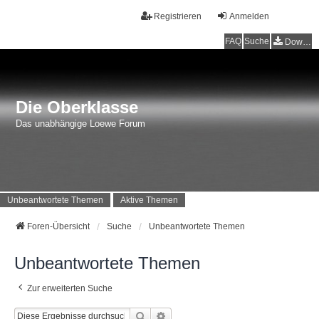
Registrieren
Anmelden
FAQ
Suche
Downloads
Die Oberklasse
Das unabhängige Loewe Forum
Unbeantwortete Themen
Aktive Themen
Foren-Übersicht
Suche
Unbeantwortete Themen
Unbeantwortete Themen
Zur erweiterten Suche
Suche
Erweiterte Suche