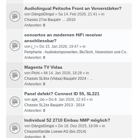
Audiolingual Peitsche Front an Vorverstärker?
von
DängsiDingsi
» Sa 14. Feb 2026, 21:41 » in
Chassis 27xx Baujahr ....-2010
Antworten:
0
concertos an modernen HiFi receiver
anschliessbar?
von
j_l
» Do 15. Jan 2026, 19:47 » in
Peripherie - Audiokomponenten, BluTech, Viewvision und Co.
Antworten:
0
Magenta TV Vidaa
von
Pichi
» Mi 14. Jan 2026, 18:28 » in
Chassis SL8xx (Vidaa) Baujahr 2024 - …
Antworten:
0
Panel defekt? Connect ID 55, SL221
von
apk_cio
» Do 8. Jan 2026, 22:43 » in
Chassis SL2xx Baujahr 2013 - 2014
Antworten:
0
Individual 52 2710 Einbau NMP möglich?
von
DängsiDingsi
» Do 18. Dez 2025, 16:08 » in
Chassis/Geräte Loewe AG (bis 2014)
Antworten:
0