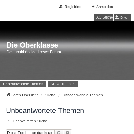
Registrieren
Anmelden
FAQ
Suche
Downloads
Die Oberklasse
Das unabhängige Loewe Forum
Unbeantwortete Themen
Aktive Themen
Foren-Übersicht
Suche
Unbeantwortete Themen
Unbeantwortete Themen
Zur erweiterten Suche
Suche
Erweiterte Suche