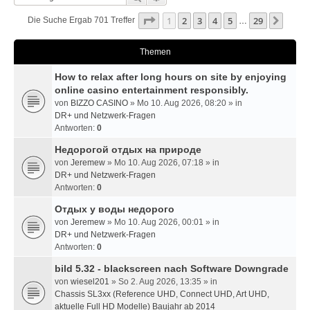
Seite
1
Von
29
1
2
3
4
5
29
Nächs
Die Suche Ergab 701 Treffer
…
Themen
How to relax after long hours on site by enjoying
online casino entertainment responsibly.
von
BIZZO CASINO
» Mo 10. Aug 2026, 08:20 » in
DR+ und Netzwerk-Fragen
Antworten:
0
Недорогой отдых на природе
von
Jeremew
» Mo 10. Aug 2026, 07:18 » in
DR+ und Netzwerk-Fragen
Antworten:
0
Отдых у воды недорого
von
Jeremew
» Mo 10. Aug 2026, 00:01 » in
DR+ und Netzwerk-Fragen
Antworten:
0
bild 5.32 - blackscreen nach Software Downgrade
von
wiesel201
» So 2. Aug 2026, 13:35 » in
Chassis SL3xx (Reference UHD, Connect UHD, Art UHD,
aktuelle Full HD Modelle) Baujahr ab 2014