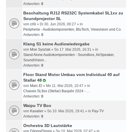
Antworten:
0
Beschaltung RJ12 RS232C Systemkabel SL1xx zu
Soundprojector SL
von
cr0i
» Di 30. Jun 2026, 06:27 » in
Peripherie - Audiokomponenten, BluTech, Viewvision und Co.
Antworten:
0
Klang S1 keine Audiowiedergabe
von
Moe Syszlak
» So 17. Mai 2026, 16:31 » in
Stand Alone Audiokomponenten - Soundbox, AirSpeaker,
SoundVision...
Antworten:
0
Floor Stand Motor Umbau vom Individual 40 auf
Stallar 48
von
Marc El
» Mo 11. Mai 2026, 10:47 » in
Chassis SL9xx (Stellar) Baujahr 2024 - …
Antworten:
0
Waipu TV Box
von
Kavalier
» So 10. Mai 2026, 19:41 » in
Pay-TV
Antworten:
0
Orchestra 3D Lautstärke
von
DängsiDingsi
» So 10. Mai 2026, 07:47 » in