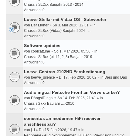
Chassis SL2xx Baujahr 2013 - 2014
Antworten:
0
Loewe Stellar mit Vidaa-OS - Subwoofer
von
Der Lioner
» So 3. Mai 2026, 12:31 » in
Chassis SL8xx (Vidaa) Baujahr 2024 - …
Antworten:
0
Software updates
von
coolcattune
» So 1. Mär 2026, 05:56 » in
Chassis SL5xx (bild 1, 2, 3) Baujahr 2019 - ...
Antworten:
0
Loewe Centros 2102HD Fernbedienung
von
loewe_silence
» Di 17. Feb 2026, 20:02 » in
Dies und Das
Antworten:
0
Audiolingual Peitsche Front an Vorverstärker?
von
DängsiDingsi
» Sa 14. Feb 2026, 21:41 » in
Chassis 27xx Baujahr ....-2010
Antworten:
0
concertos an modernen HiFi receiver
anschliessbar?
von
j_l
» Do 15. Jan 2026, 19:47 » in
Peripherie - Audiokomponenten, BluTech, Viewvision und Co.