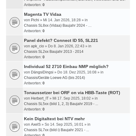
Antworten:
0
Magenta TV Vidaa
von
Pichi
» Mi 14. Jan 2026, 18:28 » in
Chassis SL8xx (Vidaa) Baujahr 2024 - …
Antworten:
0
Panel defekt? Connect ID 55, SL221
von
apk_cio
» Do 8. Jan 2026, 22:43 » in
Chassis SL2xx Baujahr 2013 - 2014
Antworten:
0
Individual 52 2710 Einbau NMP möglich?
von
DängsiDingsi
» Do 18. Dez 2025, 16:08 » in
Chassis/Geräte Loewe AG (bis 2014)
Antworten:
0
Tonaussetzer bei ORF on via HBB-Taste (ROT)
von
Herbert_IT
» Mi 17. Sep 2025, 18:02 » in
Chassis SL5xx (bild 1, 2, 3) Baujahr 2019 - ...
Antworten:
0
Kein Digitaltext bei NTV mehr
von
AxelS
» So 14. Sep 2025, 16:01 » in
Chassis SL7xx (bild i) Baujahr 2021 - ...
Antworten:
0