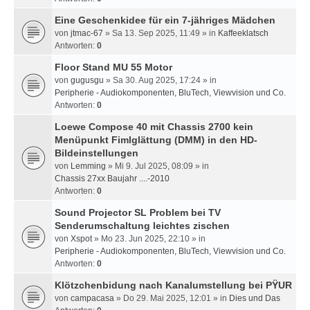
Eine Geschenkidee für ein 7-jähriges Mädchen
von
jtmac-67
» Sa 13. Sep 2025, 11:49 » in
Kaffeeklatsch
Antworten:
0
Floor Stand MU 55 Motor
von
gugusgu
» Sa 30. Aug 2025, 17:24 » in
Peripherie - Audiokomponenten, BluTech, Viewvision und Co.
Antworten:
0
Loewe Compose 40 mit Chassis 2700 kein
Menüpunkt Fimlglättung (DMM) in den HD-
Bildeinstellungen
von
Lemming
» Mi 9. Jul 2025, 08:09 » in
Chassis 27xx Baujahr ....-2010
Antworten:
0
Sound Projector SL Problem bei TV
Senderumschaltung leichtes zischen
von
Xspot
» Mo 23. Jun 2025, 22:10 » in
Peripherie - Audiokomponenten, BluTech, Viewvision und Co.
Antworten:
0
Klötzchenbidung nach Kanalumstellung bei PŸUR
von
campacasa
» Do 29. Mai 2025, 12:01 » in
Dies und Das