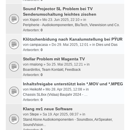
Sound Projector SL Problem bei TV
Senderumschaltung leichtes zischen
von
Xspot
» Mo 23. Jun 2025, 22:10 » in
Peripherie - Audiokomponenten, BluTech, Viewvision und Co.
Antworten:
0
Klötzchenbidung nach Kanalumstellung bei PŸUR
von
campacasa
» Do 29. Mai 2025, 12:01 » in
Dies und Das
Antworten:
0
Stellar Problem mit Magenta TV
von
rmalong
» So 25. Mai 2025, 12:21 » in
Boardinfos, Team Kontakt, Feedback
Antworten:
0
Inhaltsfreigabe unterstützt kein *.MOV und *.MPEG
von
HeikoM
» Mo 28. Apr 2025, 12:08 » in
Chassis SL8xx (Vidaa) Baujahr 2024 - …
Antworten:
0
Klang mr1 neue Software
von
Stepe
» Sa 19. Apr 2025, 08:37 » in
Stand Alone Audiokomponenten - Soundbox, AirSpeaker,
SoundVision...