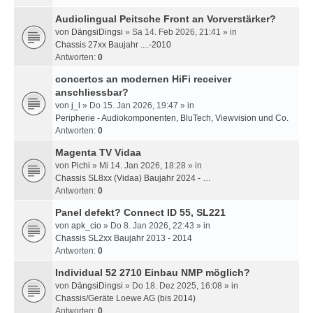
Audiolingual Peitsche Front an Vorverstärker?
von
DängsiDingsi
» Sa 14. Feb 2026, 21:41 » in
Chassis 27xx Baujahr ....-2010
Antworten:
0
concertos an modernen HiFi receiver
anschliessbar?
von
j_l
» Do 15. Jan 2026, 19:47 » in
Peripherie - Audiokomponenten, BluTech, Viewvision und Co.
Antworten:
0
Magenta TV Vidaa
von
Pichi
» Mi 14. Jan 2026, 18:28 » in
Chassis SL8xx (Vidaa) Baujahr 2024 - …
Antworten:
0
Panel defekt? Connect ID 55, SL221
von
apk_cio
» Do 8. Jan 2026, 22:43 » in
Chassis SL2xx Baujahr 2013 - 2014
Antworten:
0
Individual 52 2710 Einbau NMP möglich?
von
DängsiDingsi
» Do 18. Dez 2025, 16:08 » in
Chassis/Geräte Loewe AG (bis 2014)
Antworten:
0