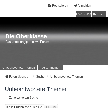
Registrieren
Anmelden
FAQ
Suche
Downloads
Die Oberklasse
Das unabhängige Loewe Forum
Unbeantwortete Themen
Aktive Themen
Foren-Übersicht
Suche
Unbeantwortete Themen
Unbeantwortete Themen
Zur erweiterten Suche
Suche
Erweiterte Suche