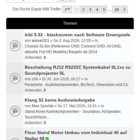
Seite
1
Von
28
1
2
3
4
5
28
Nächs
Die Suche Ergab 698 Treffer
…
Themen
bild 5.32 - blackscreen nach Software Downgrade
von
wiesel201
» So 2. Aug 2026, 13:35 » in
Chassis SL3xx (Reference UHD, Connect UHD, Art UHD,
aktuelle Full HD Modelle) Baujahr ab 2014
Antworten:
0
Beschaltung RJ12 RS232C Systemkabel SL1xx zu
Soundprojector SL
von
cr0i
» Di 30. Jun 2026, 06:27 » in
Peripherie - Audiokomponenten, BluTech, Viewvision und Co.
Antworten:
0
Klang S1 keine Audiowiedergabe
von
Moe Syszlak
» So 17. Mai 2026, 16:31 » in
Stand Alone Audiokomponenten - Soundbox, AirSpeaker,
SoundVision...
Antworten:
0
Floor Stand Motor Umbau vom Individual 40 auf
Stallar 48