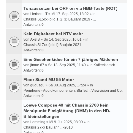
Tonaussetzer bei ORF on via HBB-Taste (ROT)
von
Herbert_IT
» Mi 17. Sep 2025, 18:02 » in
Chassis SL5xx (bild 1, 2, 3) Baujahr 2019 - ...
Antworten:
0
Kein Digitaltext bei NTV mehr
von
AxelS
» So 14. Sep 2025, 16:01 » in
Chassis SL7xx (bild i) Baujahr 2021 - ...
Antworten:
0
Eine Geschenkidee für ein 7-jähriges Mädchen
von
jtmac-67
» Sa 13. Sep 2025, 11:49 » in
Kaffeeklatsch
Antworten:
0
Floor Stand MU 55 Motor
von
gugusgu
» Sa 30. Aug 2025, 17:24 » in
Peripherie - Audiokomponenten, BluTech, Viewvision und Co.
Antworten:
0
Loewe Compose 40 mit Chassis 2700 kein
Menüpunkt Fimlglättung (DMM) in den HD-
Bildeinstellungen
von
Lemming
» Mi 9. Jul 2025, 08:09 » in
Chassis 27xx Baujahr ....-2010
Antworten:
0