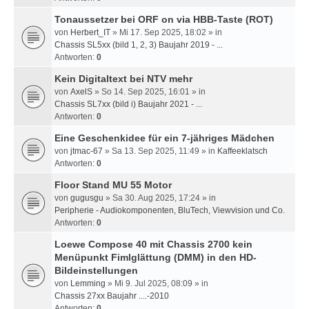
Tonaussetzer bei ORF on via HBB-Taste (ROT)
von
Herbert_IT
» Mi 17. Sep 2025, 18:02 » in
Chassis SL5xx (bild 1, 2, 3) Baujahr 2019 - ...
Antworten:
0
Kein Digitaltext bei NTV mehr
von
AxelS
» So 14. Sep 2025, 16:01 » in
Chassis SL7xx (bild i) Baujahr 2021 - ...
Antworten:
0
Eine Geschenkidee für ein 7-jähriges Mädchen
von
jtmac-67
» Sa 13. Sep 2025, 11:49 » in
Kaffeeklatsch
Antworten:
0
Floor Stand MU 55 Motor
von
gugusgu
» Sa 30. Aug 2025, 17:24 » in
Peripherie - Audiokomponenten, BluTech, Viewvision und Co.
Antworten:
0
Loewe Compose 40 mit Chassis 2700 kein
Menüpunkt Fimlglättung (DMM) in den HD-
Bildeinstellungen
von
Lemming
» Mi 9. Jul 2025, 08:09 » in
Chassis 27xx Baujahr ....-2010
Antworten:
0