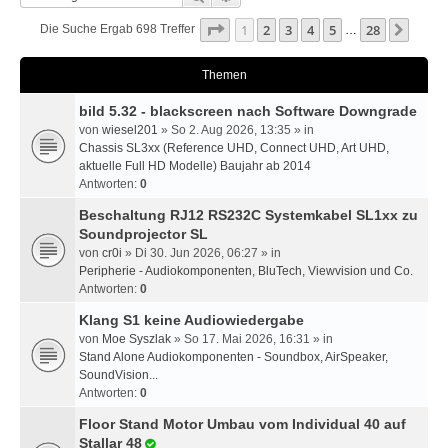
Seite
1
Von
28
1
2
3
4
5
28
Nächs
Die Suche Ergab 698 Treffer
…
Themen
bild 5.32 - blackscreen nach Software Downgrade
von
wiesel201
» So 2. Aug 2026, 13:35 » in
Chassis SL3xx (Reference UHD, Connect UHD, Art UHD,
aktuelle Full HD Modelle) Baujahr ab 2014
Antworten:
0
Beschaltung RJ12 RS232C Systemkabel SL1xx zu
Soundprojector SL
von
cr0i
» Di 30. Jun 2026, 06:27 » in
Peripherie - Audiokomponenten, BluTech, Viewvision und Co.
Antworten:
0
Klang S1 keine Audiowiedergabe
von
Moe Syszlak
» So 17. Mai 2026, 16:31 » in
Stand Alone Audiokomponenten - Soundbox, AirSpeaker,
SoundVision...
Antworten:
0
Floor Stand Motor Umbau vom Individual 40 auf
Stallar 48