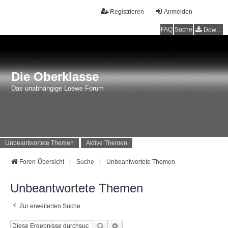
Registrieren
Anmelden
FAQ
Suche
Downloads
Die Oberklasse
Das unabhängige Loewe Forum
Unbeantwortete Themen
Aktive Themen
Foren-Übersicht
Suche
Unbeantwortete Themen
Unbeantwortete Themen
Zur erweiterten Suche
Suche
Erweiterte Suche