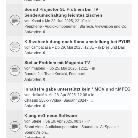
Sound Projector SL Problem bei TV
Senderumschaltung leichtes zischen
von
Xspot
» Mo 23. Jun 2025, 22:10 » in
Peripherie - Audiokomponenten, BluTech, Viewvision und Co.
Antworten:
0
Klötzchenbidung nach Kanalumstellung bei PŸUR
von
campacasa
» Do 29. Mai 2025, 12:01 » in
Dies und Das
Antworten:
0
Stellar Problem mit Magenta TV
von
rmalong
» So 25. Mai 2025, 12:21 » in
Boardinfos, Team Kontakt, Feedback
Antworten:
0
Inhaltsfreigabe unterstützt kein *.MOV und *.MPEG
von
HeikoM
» Mo 28. Apr 2025, 12:08 » in
Chassis SL8xx (Vidaa) Baujahr 2024 - …
Antworten:
0
Klang mr1 neue Software
von
Stepe
» Sa 19. Apr 2025, 08:37 » in
Stand Alone Audiokomponenten - Soundbox, AirSpeaker,
SoundVision...