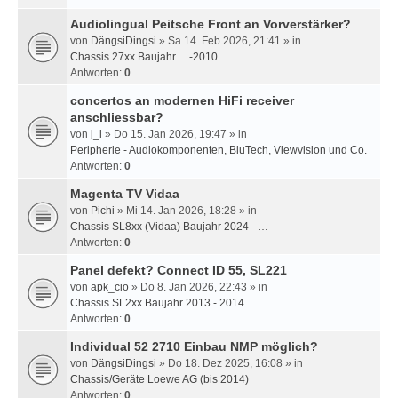
Audiolingual Peitsche Front an Vorverstärker?
von
DängsiDingsi
» Sa 14. Feb 2026, 21:41 » in
Chassis 27xx Baujahr ....-2010
Antworten:
0
concertos an modernen HiFi receiver
anschliessbar?
von
j_l
» Do 15. Jan 2026, 19:47 » in
Peripherie - Audiokomponenten, BluTech, Viewvision und Co.
Antworten:
0
Magenta TV Vidaa
von
Pichi
» Mi 14. Jan 2026, 18:28 » in
Chassis SL8xx (Vidaa) Baujahr 2024 - …
Antworten:
0
Panel defekt? Connect ID 55, SL221
von
apk_cio
» Do 8. Jan 2026, 22:43 » in
Chassis SL2xx Baujahr 2013 - 2014
Antworten:
0
Individual 52 2710 Einbau NMP möglich?
von
DängsiDingsi
» Do 18. Dez 2025, 16:08 » in
Chassis/Geräte Loewe AG (bis 2014)
Antworten:
0