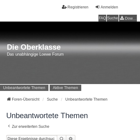
Registrieren
Anmelden
FAQ
Suche
Downloads
Die Oberklasse
Das unabhängige Loewe Forum
Unbeantwortete Themen
Aktive Themen
Foren-Übersicht
Suche
Unbeantwortete Themen
Unbeantwortete Themen
Zur erweiterten Suche
Suche
Erweiterte Suche