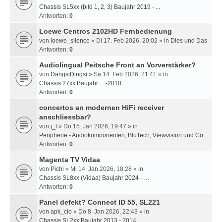
Chassis SL5xx (bild 1, 2, 3) Baujahr 2019 - ...
Antworten:
0
Loewe Centros 2102HD Fernbedienung
von
loewe_silence
» Di 17. Feb 2026, 20:02 » in
Dies und Das
Antworten:
0
Audiolingual Peitsche Front an Vorverstärker?
von
DängsiDingsi
» Sa 14. Feb 2026, 21:41 » in
Chassis 27xx Baujahr ....-2010
Antworten:
0
concertos an modernen HiFi receiver
anschliessbar?
von
j_l
» Do 15. Jan 2026, 19:47 » in
Peripherie - Audiokomponenten, BluTech, Viewvision und Co.
Antworten:
0
Magenta TV Vidaa
von
Pichi
» Mi 14. Jan 2026, 18:28 » in
Chassis SL8xx (Vidaa) Baujahr 2024 - …
Antworten:
0
Panel defekt? Connect ID 55, SL221
von
apk_cio
» Do 8. Jan 2026, 22:43 » in
Chassis SL2xx Baujahr 2013 - 2014