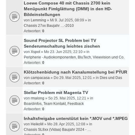
Loewe Compose 40 mit Chassis 2700 kein
Menüpunkt Fimlglättung (DMM) in den HD-
Bildeinstellungen
von
Lemming
» Mi 9. Jul 2025, 08:09 » in
Chassis 27xx Baujahr ....-2010
Antworten:
0
Sound Projector SL Problem bei TV
Senderumschaltung leichtes zischen
von
Xspot
» Mo 23. Jun 2025, 22:10 » in
Peripherie - Audiokomponenten, BluTech, Viewvision und Co.
Antworten:
0
Klötzchenbidung nach Kanalumstellung bei PŸUR
von
campacasa
» Do 29. Mai 2025, 12:01 » in
Dies und Das
Antworten:
0
Stellar Problem mit Magenta TV
von
rmalong
» So 25. Mai 2025, 12:21 » in
Boardinfos, Team Kontakt, Feedback
Antworten:
0
Inhaltsfreigabe unterstützt kein *.MOV und *.MPEG
von
HeikoM
» Mo 28. Apr 2025, 12:08 » in
Chassis SL8xx (Vidaa) Baujahr 2024 - …