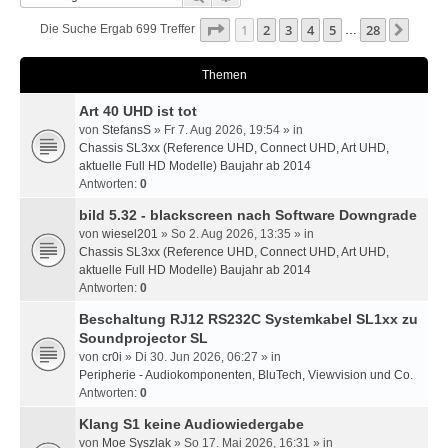
Seite
1
Von
28
1
2
3
4
5
28
Nächs
Die Suche Ergab 699 Treffer
…
Themen
Art 40 UHD ist tot
von
StefansS
» Fr 7. Aug 2026, 19:54 » in
Chassis SL3xx (Reference UHD, Connect UHD, Art UHD,
aktuelle Full HD Modelle) Baujahr ab 2014
Antworten:
0
bild 5.32 - blackscreen nach Software Downgrade
von
wiesel201
» So 2. Aug 2026, 13:35 » in
Chassis SL3xx (Reference UHD, Connect UHD, Art UHD,
aktuelle Full HD Modelle) Baujahr ab 2014
Antworten:
0
Beschaltung RJ12 RS232C Systemkabel SL1xx zu
Soundprojector SL
von
cr0i
» Di 30. Jun 2026, 06:27 » in
Peripherie - Audiokomponenten, BluTech, Viewvision und Co.
Antworten:
0
Klang S1 keine Audiowiedergabe
von
Moe Syszlak
» So 17. Mai 2026, 16:31 » in