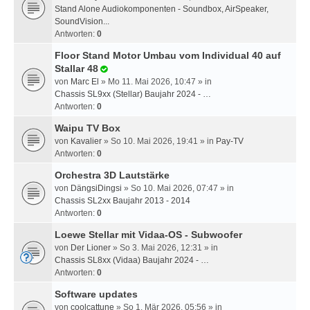
Stand Alone Audiokomponenten - Soundbox, AirSpeaker,
SoundVision...
Antworten:
0
Floor Stand Motor Umbau vom Individual 40 auf
Stallar 48
von
Marc El
» Mo 11. Mai 2026, 10:47 » in
Chassis SL9xx (Stellar) Baujahr 2024 - …
Antworten:
0
Waipu TV Box
von
Kavalier
» So 10. Mai 2026, 19:41 » in
Pay-TV
Antworten:
0
Orchestra 3D Lautstärke
von
DängsiDingsi
» So 10. Mai 2026, 07:47 » in
Chassis SL2xx Baujahr 2013 - 2014
Antworten:
0
Loewe Stellar mit Vidaa-OS - Subwoofer
von
Der Lioner
» So 3. Mai 2026, 12:31 » in
Chassis SL8xx (Vidaa) Baujahr 2024 - …
Antworten:
0
Software updates
von
coolcattune
» So 1. Mär 2026, 05:56 » in