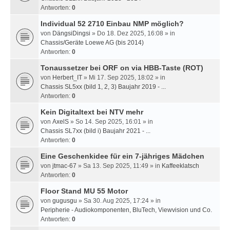
Antworten:
0
Individual 52 2710 Einbau NMP möglich?
von
DängsiDingsi
» Do 18. Dez 2025, 16:08 » in
Chassis/Geräte Loewe AG (bis 2014)
Antworten:
0
Tonaussetzer bei ORF on via HBB-Taste (ROT)
von
Herbert_IT
» Mi 17. Sep 2025, 18:02 » in
Chassis SL5xx (bild 1, 2, 3) Baujahr 2019 - ...
Antworten:
0
Kein Digitaltext bei NTV mehr
von
AxelS
» So 14. Sep 2025, 16:01 » in
Chassis SL7xx (bild i) Baujahr 2021 - ...
Antworten:
0
Eine Geschenkidee für ein 7-jähriges Mädchen
von
jtmac-67
» Sa 13. Sep 2025, 11:49 » in
Kaffeeklatsch
Antworten:
0
Floor Stand MU 55 Motor
von
gugusgu
» Sa 30. Aug 2025, 17:24 » in
Peripherie - Audiokomponenten, BluTech, Viewvision und Co.
Antworten:
0