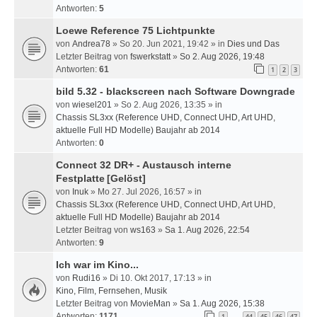
Antworten:
5
Loewe Reference 75 Lichtpunkte
von
Andrea78
» So 20. Jun 2021, 19:42 » in
Dies und Das
Letzter Beitrag von
fswerkstatt
»
So 2. Aug 2026, 19:48
Antworten:
61
1
2
3
bild 5.32 - blackscreen nach Software Downgrade
von
wiesel201
» So 2. Aug 2026, 13:35 » in
Chassis SL3xx (Reference UHD, Connect UHD, Art UHD,
aktuelle Full HD Modelle) Baujahr ab 2014
Antworten:
0
Connect 32 DR+ - Austausch interne
Festplatte
[Gelöst]
von
Inuk
» Mo 27. Jul 2026, 16:57 » in
Chassis SL3xx (Reference UHD, Connect UHD, Art UHD,
aktuelle Full HD Modelle) Baujahr ab 2014
Letzter Beitrag von
ws163
»
Sa 1. Aug 2026, 22:54
Antworten:
9
Ich war im Kino...
von
Rudi16
» Di 10. Okt 2017, 17:13 » in
Kino, Film, Fernsehen, Musik
Letzter Beitrag von
MovieMan
»
Sa 1. Aug 2026, 15:38
Antworten:
1171
1
44
45
46
47