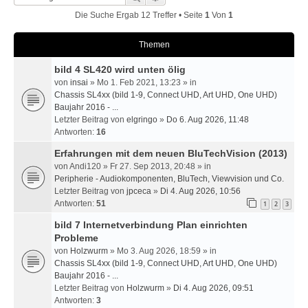
Die Suche Ergab 12 Treffer • Seite
1
Von
1
Themen
bild 4 SL420 wird unten ölig
von
insai
» Mo 1. Feb 2021, 13:23 » in
Chassis SL4xx (bild 1-9, Connect UHD, Art UHD, One UHD)
Baujahr 2016 - ...
Letzter Beitrag von
elgringo
»
Do 6. Aug 2026, 11:48
Antworten:
16
Erfahrungen mit dem neuen BluTechVision (2013)
von
Andi120
» Fr 27. Sep 2013, 20:48 » in
Peripherie - Audiokomponenten, BluTech, Viewvision und Co.
Letzter Beitrag von
jpceca
»
Di 4. Aug 2026, 10:56
Antworten:
51
1
2
3
bild 7 Internetverbindung Plan einrichten
Probleme
von
Holzwurm
» Mo 3. Aug 2026, 18:59 » in
Chassis SL4xx (bild 1-9, Connect UHD, Art UHD, One UHD)
Baujahr 2016 - ...
Letzter Beitrag von
Holzwurm
»
Di 4. Aug 2026, 09:51
Antworten:
3