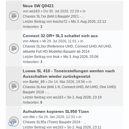
Neue SW Q0421
von
ws163
» Do 30. Jul 2026, 22:29 » in
Chassis SL7xx (bild i) Baujahr 2021 - ...
Letzter Beitrag von
toscho72
»
Mo 3. Aug 2026, 22:12
Antworten:
3
Connect 32 DR+ SL3 schaltet sich aus
von
Altora
» Mi 29. Jul 2026, 11:01 » in
Chassis SL3xx (Reference UHD, Connect UHD, Art UHD,
aktuelle Full HD Modelle) Baujahr ab 2014
Letzter Beitrag von
Inuk
»
Mo 3. Aug 2026, 20:06
Antworten:
3
Loewe SL 410 - Toneinstellungen werden nach
Ausschalten wieder zurückgesetzt
von
Bartel_89
» Do 14. Mai 2026, 19:56 » in
Chassis SL4xx (bild 1-9, Connect UHD, Art UHD, One UHD)
Baujahr 2016 - ...
Letzter Beitrag von
ws163
»
So 2. Aug 2026, 23:19
Antworten:
9
Aufnahmen kopieren SL950 Tizen
von
lilie
» Sa 24. Jan 2026, 12:33 » in
Chassis SL95x (Tizen) Baujahr 2024 - …
Letzter Beitrag von
ws163
»
So 2. Aug 2026, 23:11