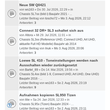
Neue SW Q0421
von
ws163
» Do 30. Jul 2026, 22:29 » in
Chassis SL7xx (bild i) Baujahr 2021 - ...
Letzter Beitrag von
toscho72
»
Mo 3. Aug 2026, 22:12
Antworten:
3
Connect 32 DR+ SL3 schaltet sich aus
von
Altora
» Mi 29. Jul 2026, 11:01 » in
Chassis SL3xx (Reference UHD, Connect UHD, Art UHD,
aktuelle Full HD Modelle) Baujahr ab 2014
Letzter Beitrag von
Inuk
»
Mo 3. Aug 2026, 20:06
Antworten:
3
Loewe SL 410 - Toneinstellungen werden nach
Ausschalten wieder zurückgesetzt
von
Bartel_89
» Do 14. Mai 2026, 19:56 » in
Chassis SL4xx (bild 1-9, Connect UHD, Art UHD, One UHD)
Baujahr 2016 - ...
Letzter Beitrag von
ws163
»
So 2. Aug 2026, 23:19
Antworten:
9
Aufnahmen kopieren SL950 Tizen
von
lilie
» Sa 24. Jan 2026, 12:33 » in
Chassis SL95x (Tizen) Baujahr 2024 - …
Letzter Beitrag von
ws163
»
So 2. Aug 2026, 23:11