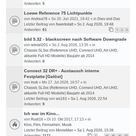
Antworten:
5
Loewe Reference 75 Lichtpunkte
von
Andrea78
» So 20. Jun 2021, 19:42 » in
Dies und Das
Letzter Beitrag von
fswerkstatt
»
So 2. Aug 2026, 19:48
Antworten:
61
1
2
3
bild 5.32 - blackscreen nach Software Downgrade
von
wiesel201
» So 2. Aug 2026, 13:35 » in
Chassis SL3xx (Reference UHD, Connect UHD, Art UHD,
aktuelle Full HD Modelle) Baujahr ab 2014
Antworten:
0
Connect 32 DR+ - Austausch interne
Festplatte
[Gelöst]
von
Inuk
» Mo 27. Jul 2026, 16:57 » in
Chassis SL3xx (Reference UHD, Connect UHD, Art UHD,
aktuelle Full HD Modelle) Baujahr ab 2014
Letzter Beitrag von
ws163
»
Sa 1. Aug 2026, 22:54
Antworten:
9
Ich war im Kino...
von
Rudi16
» Di 10. Okt 2017, 17:13 » in
Kino, Film, Fernsehen, Musik
Letzter Beitrag von
MovieMan
»
Sa 1. Aug 2026, 15:38
Antworten:
1171
1
44
45
46
47