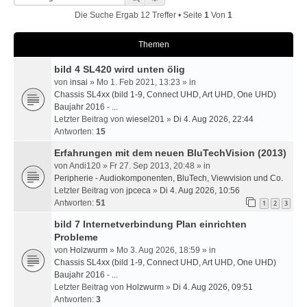
Die Suche Ergab 12 Treffer • Seite
1
Von
1
Themen
bild 4 SL420 wird unten ölig
von
insai
» Mo 1. Feb 2021, 13:23 » in
Chassis SL4xx (bild 1-9, Connect UHD, Art UHD, One UHD)
Baujahr 2016 - ...
Letzter Beitrag von
wiesel201
»
Di 4. Aug 2026, 22:44
Antworten:
15
Erfahrungen mit dem neuen BluTechVision (2013)
von
Andi120
» Fr 27. Sep 2013, 20:48 » in
Peripherie - Audiokomponenten, BluTech, Viewvision und Co.
Letzter Beitrag von
jpceca
»
Di 4. Aug 2026, 10:56
Antworten:
51
1
2
3
bild 7 Internetverbindung Plan einrichten
Probleme
von
Holzwurm
» Mo 3. Aug 2026, 18:59 » in
Chassis SL4xx (bild 1-9, Connect UHD, Art UHD, One UHD)
Baujahr 2016 - ...
Letzter Beitrag von
Holzwurm
»
Di 4. Aug 2026, 09:51
Antworten:
3