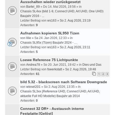
Ausschalten wieder zurückgesetzt
von
Bartel_89
» Do 14. Mai 2026, 19:56 » in
Chassis SL4xx (bild 1-9, Connect UHD, Art UHD, One UHD)
Baujahr 2016 - ...
Letzter Beitrag von
ws163
»
So 2. Aug 2026, 23:19
Antworten:
9
Aufnahmen kopieren SL950 Tizen
von
lilie
» Sa 24. Jan 2026, 12:33 » in
Chassis SL95x (Tizen) Baujahr 2024 - …
Letzter Beitrag von
ws163
»
So 2. Aug 2026, 23:11
Antworten:
5
Loewe Reference 75 Lichtpunkte
von
Andrea78
» So 20. Jun 2021, 19:42 » in
Dies und Das
Letzter Beitrag von
fswerkstatt
»
So 2. Aug 2026, 19:48
Antworten:
61
1
2
3
bild 5.32 - blackscreen nach Software Downgrade
von
wiesel201
» So 2. Aug 2026, 13:35 » in
Chassis SL3xx (Reference UHD, Connect UHD, Art UHD,
aktuelle Full HD Modelle) Baujahr ab 2014
Antworten:
0
Connect 32 DR+ - Austausch interne
Festplatte
[Gelöst]