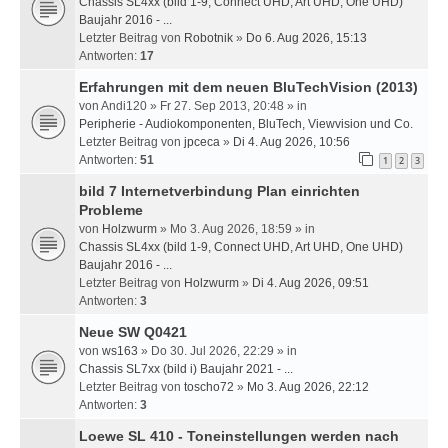
Chassis SL4xx (bild 1-9, Connect UHD, Art UHD, One UHD)
Baujahr 2016 - ...
Letzter Beitrag von
Robotnik
»
Do 6. Aug 2026, 15:13
Antworten:
17
Erfahrungen mit dem neuen BluTechVision (2013)
von
Andi120
» Fr 27. Sep 2013, 20:48 » in
Peripherie - Audiokomponenten, BluTech, Viewvision und Co.
Letzter Beitrag von
jpceca
»
Di 4. Aug 2026, 10:56
Antworten:
51
1
2
3
bild 7 Internetverbindung Plan einrichten
Probleme
von
Holzwurm
» Mo 3. Aug 2026, 18:59 » in
Chassis SL4xx (bild 1-9, Connect UHD, Art UHD, One UHD)
Baujahr 2016 - ...
Letzter Beitrag von
Holzwurm
»
Di 4. Aug 2026, 09:51
Antworten:
3
Neue SW Q0421
von
ws163
» Do 30. Jul 2026, 22:29 » in
Chassis SL7xx (bild i) Baujahr 2021 - ...
Letzter Beitrag von
toscho72
»
Mo 3. Aug 2026, 22:12
Antworten:
3
Loewe SL 410 - Toneinstellungen werden nach