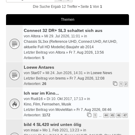
Die Suche Ergab 12 Treffer • Seite
1
Von
1
Themen
Connect 32 DR+ SL3 schaltet sich aus
von
Altora
» Mi 29. Jul 2026, 11:01 » in
Chassis SL3xx (Reference UHD, Connect UHD, Art UHD,
aktuelle Full HD Modelle) Baujahr ab 2014
Letzter Beitrag von
Altora
»
Fr 7. Aug 2026, 13:56
Antworten:
5
Loewe Antares
von
Star07
» Mi 24. Jun 2026, 14:31 » in
Loewe News
Letzter Beitrag von
brems
»
Fr 7. Aug 2026, 12:08
Antworten:
26
1
2
Ich war im Kino...
von
Rudi16
» Di 10. Okt 2017, 17:13 » in
Kino, Film, Fernsehen, Musik
Letzter Beitrag von
MovieMan
»
Fr 7. Aug 2026, 08:46
Antworten:
1172
1
44
45
46
47
…
bild 4 SL420 wird unten ölig
von
insai
» Mo 1. Feb 2021, 13:23 » in