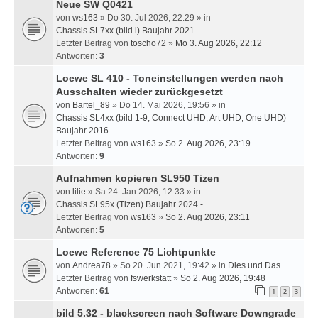
Neue SW Q0421
von
ws163
» Do 30. Jul 2026, 22:29 » in
Chassis SL7xx (bild i) Baujahr 2021 - ...
Letzter Beitrag von
toscho72
»
Mo 3. Aug 2026, 22:12
Antworten:
3
Loewe SL 410 - Toneinstellungen werden nach
Ausschalten wieder zurückgesetzt
von
Bartel_89
» Do 14. Mai 2026, 19:56 » in
Chassis SL4xx (bild 1-9, Connect UHD, Art UHD, One UHD)
Baujahr 2016 - ...
Letzter Beitrag von
ws163
»
So 2. Aug 2026, 23:19
Antworten:
9
Aufnahmen kopieren SL950 Tizen
von
lilie
» Sa 24. Jan 2026, 12:33 » in
Chassis SL95x (Tizen) Baujahr 2024 - …
Letzter Beitrag von
ws163
»
So 2. Aug 2026, 23:11
Antworten:
5
Loewe Reference 75 Lichtpunkte
von
Andrea78
» So 20. Jun 2021, 19:42 » in
Dies und Das
Letzter Beitrag von
fswerkstatt
»
So 2. Aug 2026, 19:48
Antworten:
61
1
2
3
bild 5.32 - blackscreen nach Software Downgrade