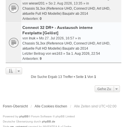
von
wiesel201
» So 2. Aug 2026, 13:35 » in
Chassis SL3xx (Reference UHD, Connect UHD, Art UHD,
aktuelle Full HD Modelle) Baujahr ab 2014
Antworten:
0
Connect 32 DR+ - Austausch interne
Festplatte
[Gelöst]
von
Inuk
» Mo 27. Jul 2026, 16:57 » in
Chassis SL3xx (Reference UHD, Connect UHD, Art UHD,
aktuelle Full HD Modelle) Baujahr ab 2014
Letzter Beitrag von
ws163
»
Sa 1. Aug 2026, 22:54
Antworten:
9
Die Suche Ergab 13 Treffer • Seite
1
Von
1
Gehe Zu
Foren-Übersicht
Alle Cookies löschen
Alle Zeiten sind
UTC+02:00
Powered by
phpBB
® Forum Software © phpBB Limited
Deutsche Übersetzung durch
phpBB.de
Style
we_universal
created by INVENTEA & v12mike