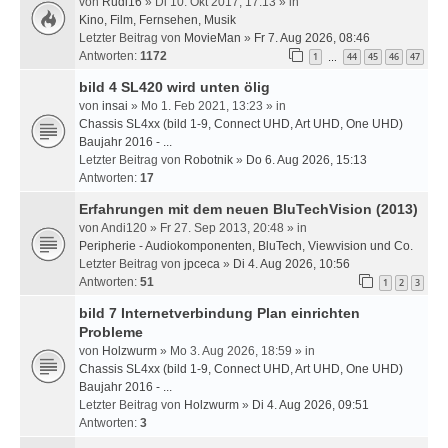
von
Rudi16
» Di 10. Okt 2017, 17:13 » in
Kino, Film, Fernsehen, Musik
Letzter Beitrag von
MovieMan
»
Fr 7. Aug 2026, 08:46
Antworten:
1172
1
44
45
46
47
…
bild 4 SL420 wird unten ölig
von
insai
» Mo 1. Feb 2021, 13:23 » in
Chassis SL4xx (bild 1-9, Connect UHD, Art UHD, One UHD)
Baujahr 2016 - ...
Letzter Beitrag von
Robotnik
»
Do 6. Aug 2026, 15:13
Antworten:
17
Erfahrungen mit dem neuen BluTechVision (2013)
von
Andi120
» Fr 27. Sep 2013, 20:48 » in
Peripherie - Audiokomponenten, BluTech, Viewvision und Co.
Letzter Beitrag von
jpceca
»
Di 4. Aug 2026, 10:56
Antworten:
51
1
2
3
bild 7 Internetverbindung Plan einrichten
Probleme
von
Holzwurm
» Mo 3. Aug 2026, 18:59 » in
Chassis SL4xx (bild 1-9, Connect UHD, Art UHD, One UHD)
Baujahr 2016 - ...
Letzter Beitrag von
Holzwurm
»
Di 4. Aug 2026, 09:51
Antworten:
3