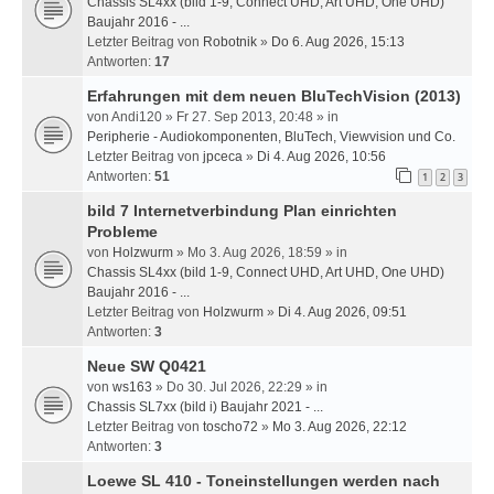
Chassis SL4xx (bild 1-9, Connect UHD, Art UHD, One UHD)
Baujahr 2016 - ...
Letzter Beitrag von
Robotnik
»
Do 6. Aug 2026, 15:13
Antworten:
17
Erfahrungen mit dem neuen BluTechVision (2013)
von
Andi120
» Fr 27. Sep 2013, 20:48 » in
Peripherie - Audiokomponenten, BluTech, Viewvision und Co.
Letzter Beitrag von
jpceca
»
Di 4. Aug 2026, 10:56
Antworten:
51
1
2
3
bild 7 Internetverbindung Plan einrichten
Probleme
von
Holzwurm
» Mo 3. Aug 2026, 18:59 » in
Chassis SL4xx (bild 1-9, Connect UHD, Art UHD, One UHD)
Baujahr 2016 - ...
Letzter Beitrag von
Holzwurm
»
Di 4. Aug 2026, 09:51
Antworten:
3
Neue SW Q0421
von
ws163
» Do 30. Jul 2026, 22:29 » in
Chassis SL7xx (bild i) Baujahr 2021 - ...
Letzter Beitrag von
toscho72
»
Mo 3. Aug 2026, 22:12
Antworten:
3
Loewe SL 410 - Toneinstellungen werden nach