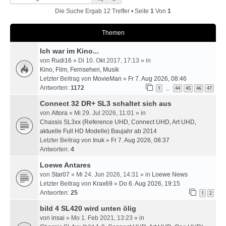
Die Suche Ergab 12 Treffer • Seite
1
Von
1
Themen
Ich war im Kino...
von
Rudi16
» Di 10. Okt 2017, 17:13 » in
Kino, Film, Fernsehen, Musik
Letzter Beitrag von
MovieMan
»
Fr 7. Aug 2026, 08:46
Antworten:
1172
1
44
45
46
47
…
Connect 32 DR+ SL3 schaltet sich aus
von
Altora
» Mi 29. Jul 2026, 11:01 » in
Chassis SL3xx (Reference UHD, Connect UHD, Art UHD,
aktuelle Full HD Modelle) Baujahr ab 2014
Letzter Beitrag von
Inuk
»
Fr 7. Aug 2026, 08:37
Antworten:
4
Loewe Antares
von
Star07
» Mi 24. Jun 2026, 14:31 » in
Loewe News
Letzter Beitrag von
Krax69
»
Do 6. Aug 2026, 19:15
Antworten:
25
1
2
bild 4 SL420 wird unten ölig
von
insai
» Mo 1. Feb 2021, 13:23 » in