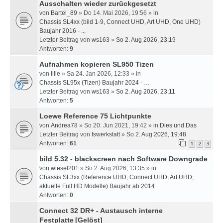
Ausschalten wieder zurückgesetzt
von
Bartel_89
» Do 14. Mai 2026, 19:56 » in
Chassis SL4xx (bild 1-9, Connect UHD, Art UHD, One UHD)
Baujahr 2016 - ...
Letzter Beitrag von
ws163
»
So 2. Aug 2026, 23:19
Antworten:
9
Aufnahmen kopieren SL950 Tizen
von
lilie
» Sa 24. Jan 2026, 12:33 » in
Chassis SL95x (Tizen) Baujahr 2024 - …
Letzter Beitrag von
ws163
»
So 2. Aug 2026, 23:11
Antworten:
5
Loewe Reference 75 Lichtpunkte
von
Andrea78
» So 20. Jun 2021, 19:42 » in
Dies und Das
Letzter Beitrag von
fswerkstatt
»
So 2. Aug 2026, 19:48
Antworten:
61
1
2
3
bild 5.32 - blackscreen nach Software Downgrade
von
wiesel201
» So 2. Aug 2026, 13:35 » in
Chassis SL3xx (Reference UHD, Connect UHD, Art UHD,
aktuelle Full HD Modelle) Baujahr ab 2014
Antworten:
0
Connect 32 DR+ - Austausch interne
Festplatte
[Gelöst]