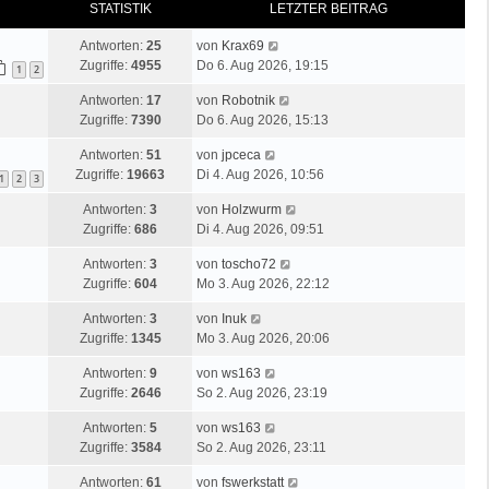
STATISTIK
LETZTER BEITRAG
Antworten:
25
von
Krax69
Zugriffe:
4955
Do 6. Aug 2026, 19:15
1
2
Antworten:
17
von
Robotnik
Zugriffe:
7390
Do 6. Aug 2026, 15:13
Antworten:
51
von
jpceca
Zugriffe:
19663
Di 4. Aug 2026, 10:56
1
2
3
Antworten:
3
von
Holzwurm
Zugriffe:
686
Di 4. Aug 2026, 09:51
Antworten:
3
von
toscho72
Zugriffe:
604
Mo 3. Aug 2026, 22:12
Antworten:
3
von
Inuk
Zugriffe:
1345
Mo 3. Aug 2026, 20:06
Antworten:
9
von
ws163
Zugriffe:
2646
So 2. Aug 2026, 23:19
Antworten:
5
von
ws163
Zugriffe:
3584
So 2. Aug 2026, 23:11
Antworten:
61
von
fswerkstatt