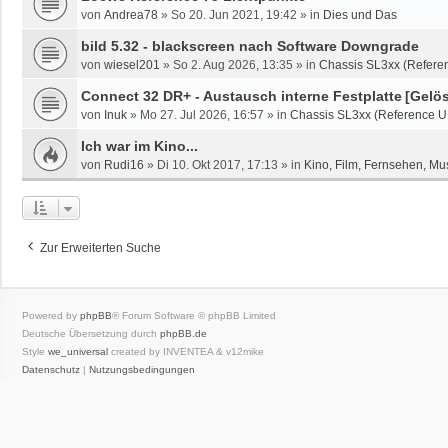
von
Andrea78
»
So 20. Jun 2021, 19:42
» in
Dies und Das
bild 5.32 - blackscreen nach Software Downgrade
von
wiesel201
»
So 2. Aug 2026, 13:35
» in
Chassis SL3xx (Referen
Connect 32 DR+ - Austausch interne Festplatte
[Gelös
von
Inuk
»
Mo 27. Jul 2026, 16:57
» in
Chassis SL3xx (Reference U
Ich war im Kino...
von
Rudi16
»
Di 10. Okt 2017, 17:13
» in
Kino, Film, Fernsehen, Mu
Zur Erweiterten Suche
Powered by
phpBB
® Forum Software © phpBB Limited
Deutsche Übersetzung durch
phpBB.de
Style
we_universal
created by INVENTEA & v12mike
Datenschutz
|
Nutzungsbedingungen