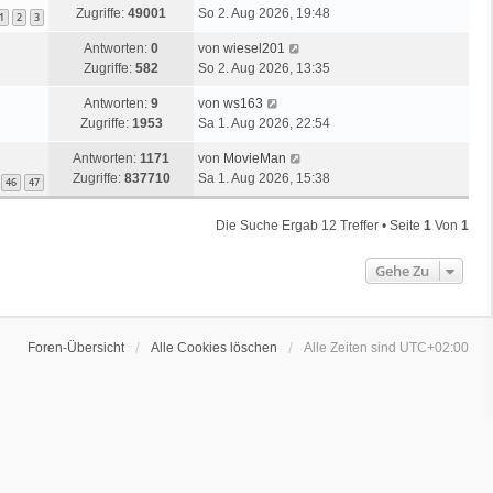
Zugriffe:
49001
So 2. Aug 2026, 19:48
1
2
3
Antworten:
0
von
wiesel201
Zugriffe:
582
So 2. Aug 2026, 13:35
Antworten:
9
von
ws163
Zugriffe:
1953
Sa 1. Aug 2026, 22:54
Antworten:
1171
von
MovieMan
Zugriffe:
837710
Sa 1. Aug 2026, 15:38
46
47
Die Suche Ergab 12 Treffer • Seite
1
Von
1
Gehe Zu
Foren-Übersicht
Alle Cookies löschen
Alle Zeiten sind
UTC+02:00