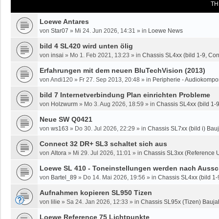
TH
Loewe Antares
von
Star07
»
Mi 24. Jun 2026, 14:31
» in
Loewe News
bild 4 SL420 wird unten ölig
von
insai
»
Mo 1. Feb 2021, 13:23
» in
Chassis SL4xx (bild 1-9, Co
Erfahrungen mit dem neuen BluTechVision (2013)
von
Andi120
»
Fr 27. Sep 2013, 20:48
» in
Peripherie - Audiokompo
bild 7 Internetverbindung Plan einrichten Probleme
von
Holzwurm
»
Mo 3. Aug 2026, 18:59
» in
Chassis SL4xx (bild 1-
Neue SW Q0421
von
ws163
»
Do 30. Jul 2026, 22:29
» in
Chassis SL7xx (bild i) Bauj
Connect 32 DR+ SL3 schaltet sich aus
von
Altora
»
Mi 29. Jul 2026, 11:01
» in
Chassis SL3xx (Reference U
Loewe SL 410 - Toneinstellungen werden nach Aussc
von
Bartel_89
»
Do 14. Mai 2026, 19:56
» in
Chassis SL4xx (bild 1-
Aufnahmen kopieren SL950 Tizen
von
lilie
»
Sa 24. Jan 2026, 12:33
» in
Chassis SL95x (Tizen) Bauja
Loewe Reference 75 Lichtpunkte