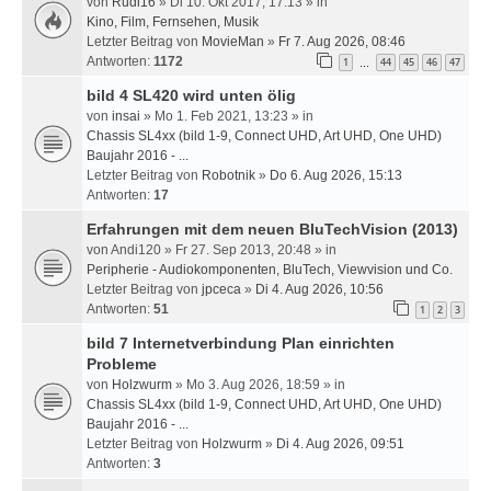
von
Rudi16
» Di 10. Okt 2017, 17:13 » in
Kino, Film, Fernsehen, Musik
Letzter Beitrag von
MovieMan
»
Fr 7. Aug 2026, 08:46
Antworten:
1172
1
44
45
46
47
…
bild 4 SL420 wird unten ölig
von
insai
» Mo 1. Feb 2021, 13:23 » in
Chassis SL4xx (bild 1-9, Connect UHD, Art UHD, One UHD)
Baujahr 2016 - ...
Letzter Beitrag von
Robotnik
»
Do 6. Aug 2026, 15:13
Antworten:
17
Erfahrungen mit dem neuen BluTechVision (2013)
von
Andi120
» Fr 27. Sep 2013, 20:48 » in
Peripherie - Audiokomponenten, BluTech, Viewvision und Co.
Letzter Beitrag von
jpceca
»
Di 4. Aug 2026, 10:56
Antworten:
51
1
2
3
bild 7 Internetverbindung Plan einrichten
Probleme
von
Holzwurm
» Mo 3. Aug 2026, 18:59 » in
Chassis SL4xx (bild 1-9, Connect UHD, Art UHD, One UHD)
Baujahr 2016 - ...
Letzter Beitrag von
Holzwurm
»
Di 4. Aug 2026, 09:51
Antworten:
3