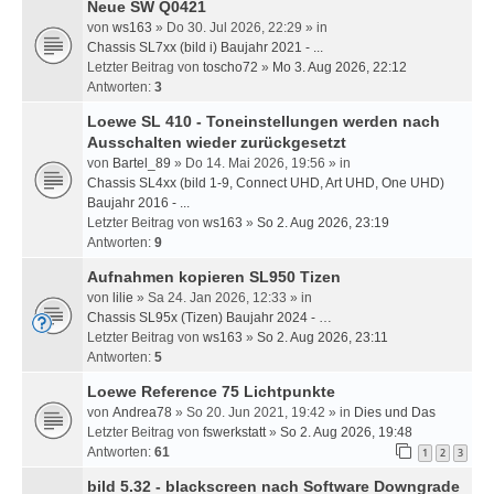
Neue SW Q0421
von
ws163
» Do 30. Jul 2026, 22:29 » in
Chassis SL7xx (bild i) Baujahr 2021 - ...
Letzter Beitrag von
toscho72
»
Mo 3. Aug 2026, 22:12
Antworten:
3
Loewe SL 410 - Toneinstellungen werden nach
Ausschalten wieder zurückgesetzt
von
Bartel_89
» Do 14. Mai 2026, 19:56 » in
Chassis SL4xx (bild 1-9, Connect UHD, Art UHD, One UHD)
Baujahr 2016 - ...
Letzter Beitrag von
ws163
»
So 2. Aug 2026, 23:19
Antworten:
9
Aufnahmen kopieren SL950 Tizen
von
lilie
» Sa 24. Jan 2026, 12:33 » in
Chassis SL95x (Tizen) Baujahr 2024 - …
Letzter Beitrag von
ws163
»
So 2. Aug 2026, 23:11
Antworten:
5
Loewe Reference 75 Lichtpunkte
von
Andrea78
» So 20. Jun 2021, 19:42 » in
Dies und Das
Letzter Beitrag von
fswerkstatt
»
So 2. Aug 2026, 19:48
Antworten:
61
1
2
3
bild 5.32 - blackscreen nach Software Downgrade