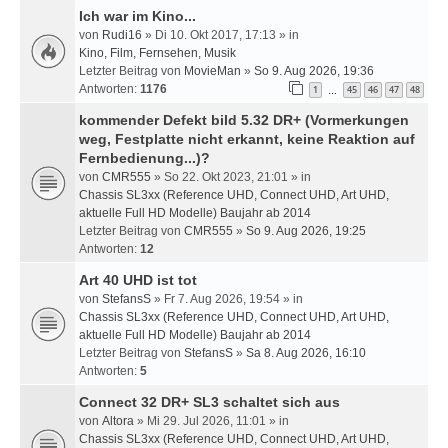
Ich war im Kino...
von
Rudi16
» Di 10. Okt 2017, 17:13 » in
Kino, Film, Fernsehen, Musik
Letzter Beitrag von
MovieMan
»
So 9. Aug 2026, 19:36
Antworten:
1176
1
45
46
47
48
…
kommender Defekt bild 5.32 DR+ (Vormerkungen
weg, Festplatte nicht erkannt, keine Reaktion auf
Fernbedienung...)?
von
CMR555
» So 22. Okt 2023, 21:01 » in
Chassis SL3xx (Reference UHD, Connect UHD, Art UHD,
aktuelle Full HD Modelle) Baujahr ab 2014
Letzter Beitrag von
CMR555
»
So 9. Aug 2026, 19:25
Antworten:
12
Art 40 UHD ist tot
von
StefansS
» Fr 7. Aug 2026, 19:54 » in
Chassis SL3xx (Reference UHD, Connect UHD, Art UHD,
aktuelle Full HD Modelle) Baujahr ab 2014
Letzter Beitrag von
StefansS
»
Sa 8. Aug 2026, 16:10
Antworten:
5
Connect 32 DR+ SL3 schaltet sich aus
von
Altora
» Mi 29. Jul 2026, 11:01 » in
Chassis SL3xx (Reference UHD, Connect UHD, Art UHD,