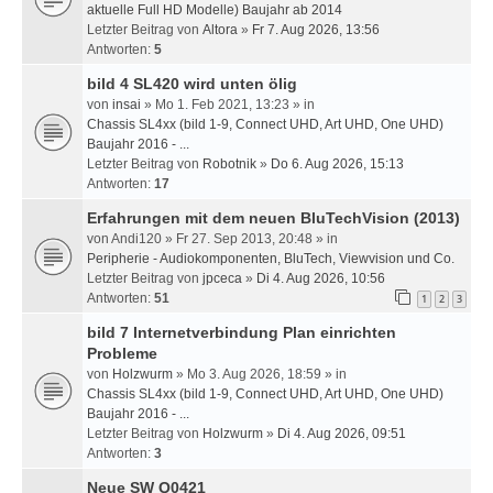
aktuelle Full HD Modelle) Baujahr ab 2014
Letzter Beitrag von
Altora
»
Fr 7. Aug 2026, 13:56
Antworten:
5
bild 4 SL420 wird unten ölig
von
insai
» Mo 1. Feb 2021, 13:23 » in
Chassis SL4xx (bild 1-9, Connect UHD, Art UHD, One UHD)
Baujahr 2016 - ...
Letzter Beitrag von
Robotnik
»
Do 6. Aug 2026, 15:13
Antworten:
17
Erfahrungen mit dem neuen BluTechVision (2013)
von
Andi120
» Fr 27. Sep 2013, 20:48 » in
Peripherie - Audiokomponenten, BluTech, Viewvision und Co.
Letzter Beitrag von
jpceca
»
Di 4. Aug 2026, 10:56
Antworten:
51
1
2
3
bild 7 Internetverbindung Plan einrichten
Probleme
von
Holzwurm
» Mo 3. Aug 2026, 18:59 » in
Chassis SL4xx (bild 1-9, Connect UHD, Art UHD, One UHD)
Baujahr 2016 - ...
Letzter Beitrag von
Holzwurm
»
Di 4. Aug 2026, 09:51
Antworten:
3
Neue SW Q0421