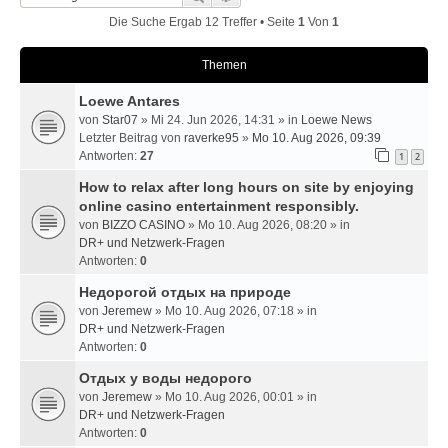
Die Suche Ergab 12 Treffer • Seite
1
Von
1
Themen
Loewe Antares
von
Star07
» Mi 24. Jun 2026, 14:31 » in
Loewe News
Letzter Beitrag von
raverke95
»
Mo 10. Aug 2026, 09:39
Antworten:
27
1
2
How to relax after long hours on site by enjoying
online casino entertainment responsibly.
von
BIZZO CASINO
» Mo 10. Aug 2026, 08:20 » in
DR+ und Netzwerk-Fragen
Antworten:
0
Недорогой отдых на природе
von
Jeremew
» Mo 10. Aug 2026, 07:18 » in
DR+ und Netzwerk-Fragen
Antworten:
0
Отдых у воды недорого
von
Jeremew
» Mo 10. Aug 2026, 00:01 » in
DR+ und Netzwerk-Fragen
Antworten:
0