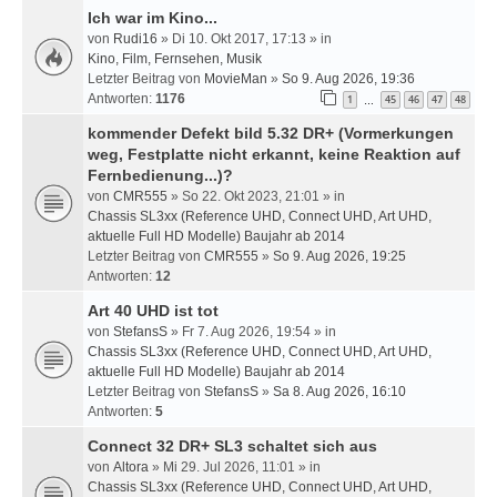
Ich war im Kino...
von
Rudi16
» Di 10. Okt 2017, 17:13 » in
Kino, Film, Fernsehen, Musik
Letzter Beitrag von
MovieMan
»
So 9. Aug 2026, 19:36
Antworten:
1176
1
45
46
47
48
…
kommender Defekt bild 5.32 DR+ (Vormerkungen
weg, Festplatte nicht erkannt, keine Reaktion auf
Fernbedienung...)?
von
CMR555
» So 22. Okt 2023, 21:01 » in
Chassis SL3xx (Reference UHD, Connect UHD, Art UHD,
aktuelle Full HD Modelle) Baujahr ab 2014
Letzter Beitrag von
CMR555
»
So 9. Aug 2026, 19:25
Antworten:
12
Art 40 UHD ist tot
von
StefansS
» Fr 7. Aug 2026, 19:54 » in
Chassis SL3xx (Reference UHD, Connect UHD, Art UHD,
aktuelle Full HD Modelle) Baujahr ab 2014
Letzter Beitrag von
StefansS
»
Sa 8. Aug 2026, 16:10
Antworten:
5
Connect 32 DR+ SL3 schaltet sich aus
von
Altora
» Mi 29. Jul 2026, 11:01 » in
Chassis SL3xx (Reference UHD, Connect UHD, Art UHD,