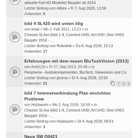
aktuelle Full HD Modelle) Baujahr ab 2014
Letzter Beitrag von
Altora
»
Fr 7. Aug 2026, 13:56
Antworten:
5
bild 4 SL420 wird unten ölig
von
insai
» Mo 1. Feb 2021, 13:23 » in
Chassis SL4xx (bild 1-9, Connect UHD, Art UHD, One UHD)
Baujahr 2016 - ...
Letzter Beitrag von
Robotnik
»
Do 6. Aug 2026, 15:13
Antworten:
17
Erfahrungen mit dem neuen BluTechVision (2013)
von
Andi120
» Fr 27. Sep 2013, 20:48 » in
Peripherie - Audiokomponenten, BluTech, Viewvision und Co.
Letzter Beitrag von
jpceca
»
Di 4. Aug 2026, 10:56
Antworten:
51
1
2
3
bild 7 Internetverbindung Plan einrichten
Probleme
von
Holzwurm
» Mo 3. Aug 2026, 18:59 » in
Chassis SL4xx (bild 1-9, Connect UHD, Art UHD, One UHD)
Baujahr 2016 - ...
Letzter Beitrag von
Holzwurm
»
Di 4. Aug 2026, 09:51
Antworten:
3
Neue SW Q0421