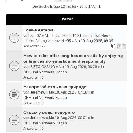
Die Suche Ergab 12 Treffer • Seite
1
Von
1
Themen
Loewe Antares
von
Star07
» Mi 24. Jun 2026, 14:31 » in
Loewe News
Letzter Beitrag von
raverke95
»
Mo 10. Aug 2026, 09:39
Antworten:
27
1
2
How to relax after long hours on site by enjoying
online casino entertainment responsibly.
von
BIZZO CASINO
» Mo 10. Aug 2026, 08:20 » in
DR+ und Netzwerk-Fragen
Antworten:
0
Недорогой отдых на природе
von
Jeremew
» Mo 10. Aug 2026, 07:18 » in
DR+ und Netzwerk-Fragen
Antworten:
0
Отдых у воды недорого
von
Jeremew
» Mo 10. Aug 2026, 00:01 » in
DR+ und Netzwerk-Fragen
Antworten:
0