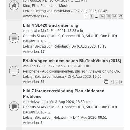
von
Rudi16
» Di 10. Okt 2017, 17:13 » in
Kino, Film, Fernsehen, Musik
Letzter Beitrag von
MovieMan
»
Fr 7. Aug 2026, 08:46
Antworten:
1172
1
44
45
46
47
…
bild 4 SL420 wird unten ölig
von
insai
» Mo 1. Feb 2021, 13:23 » in
Chassis SL4xx (bild 1-9, Connect UHD, Art UHD, One UHD)
Baujahr 2016 - ...
Letzter Beitrag von
Robotnik
»
Do 6. Aug 2026, 15:13
Antworten:
17
Erfahrungen mit dem neuen BluTechVision (2013)
von
Andi120
» Fr 27. Sep 2013, 20:48 » in
Peripherie - Audiokomponenten, BluTech, Viewvision und Co.
Letzter Beitrag von
jpceca
»
Di 4. Aug 2026, 10:56
Antworten:
51
1
2
3
bild 7 Internetverbindung Plan einrichten
Probleme
von
Holzwurm
» Mo 3. Aug 2026, 18:59 » in
Chassis SL4xx (bild 1-9, Connect UHD, Art UHD, One UHD)
Baujahr 2016 - ...
Letzter Beitrag von
Holzwurm
»
Di 4. Aug 2026, 09:51
Antworten:
3