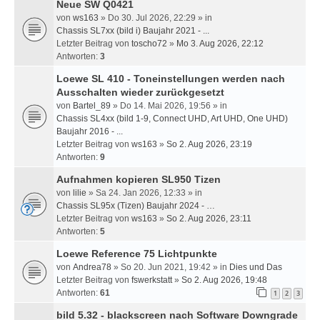
Neue SW Q0421
von
ws163
» Do 30. Jul 2026, 22:29 » in
Chassis SL7xx (bild i) Baujahr 2021 - ...
Letzter Beitrag von
toscho72
»
Mo 3. Aug 2026, 22:12
Antworten:
3
Loewe SL 410 - Toneinstellungen werden nach
Ausschalten wieder zurückgesetzt
von
Bartel_89
» Do 14. Mai 2026, 19:56 » in
Chassis SL4xx (bild 1-9, Connect UHD, Art UHD, One UHD)
Baujahr 2016 - ...
Letzter Beitrag von
ws163
»
So 2. Aug 2026, 23:19
Antworten:
9
Aufnahmen kopieren SL950 Tizen
von
lilie
» Sa 24. Jan 2026, 12:33 » in
Chassis SL95x (Tizen) Baujahr 2024 - …
Letzter Beitrag von
ws163
»
So 2. Aug 2026, 23:11
Antworten:
5
Loewe Reference 75 Lichtpunkte
von
Andrea78
» So 20. Jun 2021, 19:42 » in
Dies und Das
Letzter Beitrag von
fswerkstatt
»
So 2. Aug 2026, 19:48
Antworten:
61
1
2
3
bild 5.32 - blackscreen nach Software Downgrade