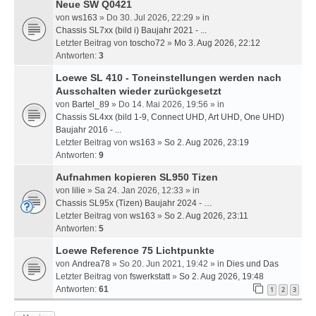
Neue SW Q0421
von
ws163
» Do 30. Jul 2026, 22:29 » in
Chassis SL7xx (bild i) Baujahr 2021 - ...
Letzter Beitrag von
toscho72
»
Mo 3. Aug 2026, 22:12
Antworten:
3
Loewe SL 410 - Toneinstellungen werden nach
Ausschalten wieder zurückgesetzt
von
Bartel_89
» Do 14. Mai 2026, 19:56 » in
Chassis SL4xx (bild 1-9, Connect UHD, Art UHD, One UHD)
Baujahr 2016 - ...
Letzter Beitrag von
ws163
»
So 2. Aug 2026, 23:19
Antworten:
9
Aufnahmen kopieren SL950 Tizen
von
lilie
» Sa 24. Jan 2026, 12:33 » in
Chassis SL95x (Tizen) Baujahr 2024 - …
Letzter Beitrag von
ws163
»
So 2. Aug 2026, 23:11
Antworten:
5
Loewe Reference 75 Lichtpunkte
von
Andrea78
» So 20. Jun 2021, 19:42 » in
Dies und Das
Letzter Beitrag von
fswerkstatt
»
So 2. Aug 2026, 19:48
Antworten:
61
1
2
3