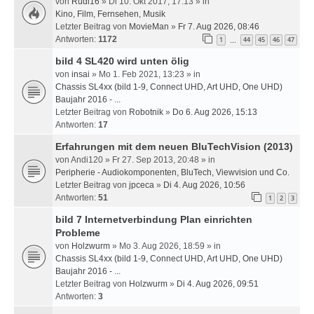
von
Rudi16
» Di 10. Okt 2017, 17:13 » in
Kino, Film, Fernsehen, Musik
Letzter Beitrag von
MovieMan
»
Fr 7. Aug 2026, 08:46
Antworten:
1172
1
44
45
46
47
…
bild 4 SL420 wird unten ölig
von
insai
» Mo 1. Feb 2021, 13:23 » in
Chassis SL4xx (bild 1-9, Connect UHD, Art UHD, One UHD)
Baujahr 2016 - ...
Letzter Beitrag von
Robotnik
»
Do 6. Aug 2026, 15:13
Antworten:
17
Erfahrungen mit dem neuen BluTechVision (2013)
von
Andi120
» Fr 27. Sep 2013, 20:48 » in
Peripherie - Audiokomponenten, BluTech, Viewvision und Co.
Letzter Beitrag von
jpceca
»
Di 4. Aug 2026, 10:56
Antworten:
51
1
2
3
bild 7 Internetverbindung Plan einrichten
Probleme
von
Holzwurm
» Mo 3. Aug 2026, 18:59 » in
Chassis SL4xx (bild 1-9, Connect UHD, Art UHD, One UHD)
Baujahr 2016 - ...
Letzter Beitrag von
Holzwurm
»
Di 4. Aug 2026, 09:51
Antworten:
3