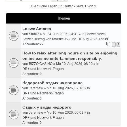
Die Suche Ergab 12 Treffer • Seite
1
Von
1
Themen
Loewe Antares
von
Star07
» Mi 24. Jun 2026, 14:31 » in
Loewe News
Letzter Beitrag von
raverke95
»
Mo 10. Aug 2026, 09:39
Antworten:
27
1
2
How to relax after long hours on site by enjoying
online casino entertainment responsibly.
von
BIZZO CASINO
» Mo 10. Aug 2026, 08:20 » in
DR+ und Netzwerk-Fragen
Antworten:
0
Недорогой отдых на природе
von
Jeremew
» Mo 10. Aug 2026, 07:18 » in
DR+ und Netzwerk-Fragen
Antworten:
0
Отдых у воды недорого
von
Jeremew
» Mo 10. Aug 2026, 00:01 » in
DR+ und Netzwerk-Fragen
Antworten:
0