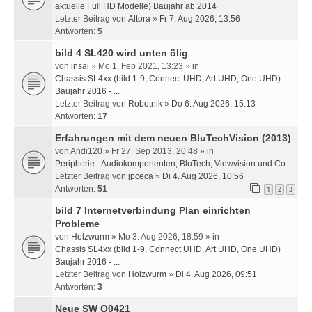
aktuelle Full HD Modelle) Baujahr ab 2014
Letzter Beitrag von
Altora
»
Fr 7. Aug 2026, 13:56
Antworten:
5
bild 4 SL420 wird unten ölig
von
insai
» Mo 1. Feb 2021, 13:23 » in
Chassis SL4xx (bild 1-9, Connect UHD, Art UHD, One UHD)
Baujahr 2016 - ...
Letzter Beitrag von
Robotnik
»
Do 6. Aug 2026, 15:13
Antworten:
17
Erfahrungen mit dem neuen BluTechVision (2013)
von
Andi120
» Fr 27. Sep 2013, 20:48 » in
Peripherie - Audiokomponenten, BluTech, Viewvision und Co.
Letzter Beitrag von
jpceca
»
Di 4. Aug 2026, 10:56
Antworten:
51
1
2
3
bild 7 Internetverbindung Plan einrichten
Probleme
von
Holzwurm
» Mo 3. Aug 2026, 18:59 » in
Chassis SL4xx (bild 1-9, Connect UHD, Art UHD, One UHD)
Baujahr 2016 - ...
Letzter Beitrag von
Holzwurm
»
Di 4. Aug 2026, 09:51
Antworten:
3
Neue SW Q0421