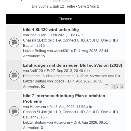
Die Suche Ergab 12 Treffer • Seite
1
Von
1
Themen
bild 4 SL420 wird unten ölig
von
insai
» Mo 1. Feb 2021, 13:23 » in
Chassis SL4xx (bild 1-9, Connect UHD, Art UHD, One UHD)
Baujahr 2016 - ...
Letzter Beitrag von
wiesel201
»
Di 4. Aug 2026, 22:44
Antworten:
15
Erfahrungen mit dem neuen BluTechVision (2013)
von
Andi120
» Fr 27. Sep 2013, 20:48 » in
Peripherie - Audiokomponenten, BluTech, Viewvision und Co.
Letzter Beitrag von
jpceca
»
Di 4. Aug 2026, 10:56
Antworten:
51
1
2
3
bild 7 Internetverbindung Plan einrichten
Probleme
von
Holzwurm
» Mo 3. Aug 2026, 18:59 » in
Chassis SL4xx (bild 1-9, Connect UHD, Art UHD, One UHD)
Baujahr 2016 - ...
Letzter Beitrag von
Holzwurm
»
Di 4. Aug 2026, 09:51
Antworten:
3