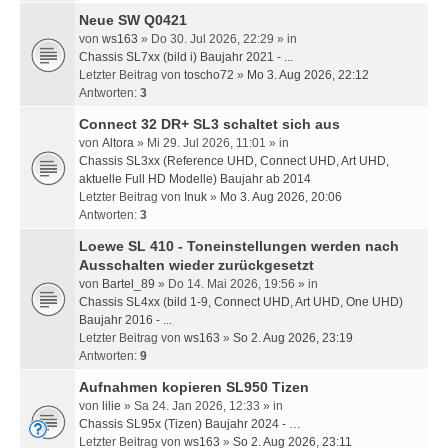
Neue SW Q0421
von
ws163
» Do 30. Jul 2026, 22:29 » in
Chassis SL7xx (bild i) Baujahr 2021 - ...
Letzter Beitrag von
toscho72
»
Mo 3. Aug 2026, 22:12
Antworten:
3
Connect 32 DR+ SL3 schaltet sich aus
von
Altora
» Mi 29. Jul 2026, 11:01 » in
Chassis SL3xx (Reference UHD, Connect UHD, Art UHD,
aktuelle Full HD Modelle) Baujahr ab 2014
Letzter Beitrag von
Inuk
»
Mo 3. Aug 2026, 20:06
Antworten:
3
Loewe SL 410 - Toneinstellungen werden nach
Ausschalten wieder zurückgesetzt
von
Bartel_89
» Do 14. Mai 2026, 19:56 » in
Chassis SL4xx (bild 1-9, Connect UHD, Art UHD, One UHD)
Baujahr 2016 - ...
Letzter Beitrag von
ws163
»
So 2. Aug 2026, 23:19
Antworten:
9
Aufnahmen kopieren SL950 Tizen
von
lilie
» Sa 24. Jan 2026, 12:33 » in
Chassis SL95x (Tizen) Baujahr 2024 - …
Letzter Beitrag von
ws163
»
So 2. Aug 2026, 23:11