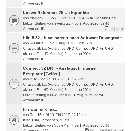
Antworten:
5
Loewe Reference 75 Lichtpunkte
von
Andrea78
» So 20. Jun 2021, 19:42 » in
Dies und Das
Letzter Beitrag von
fswerkstatt
»
So 2. Aug 2026, 19:48
Antworten:
61
1
2
3
bild 5.32 - blackscreen nach Software Downgrade
von
wiesel201
» So 2. Aug 2026, 13:35 » in
Chassis SL3xx (Reference UHD, Connect UHD, Art UHD,
aktuelle Full HD Modelle) Baujahr ab 2014
Antworten:
0
Connect 32 DR+ - Austausch interne
Festplatte
[Gelöst]
von
Inuk
» Mo 27. Jul 2026, 16:57 » in
Chassis SL3xx (Reference UHD, Connect UHD, Art UHD,
aktuelle Full HD Modelle) Baujahr ab 2014
Letzter Beitrag von
ws163
»
Sa 1. Aug 2026, 22:54
Antworten:
9
Ich war im Kino...
von
Rudi16
» Di 10. Okt 2017, 17:13 » in
Kino, Film, Fernsehen, Musik
Letzter Beitrag von
MovieMan
»
Sa 1. Aug 2026, 15:38
Antworten:
1171
1
44
45
46
47