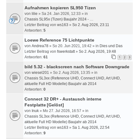
Aufnahmen kopieren SL950 Tizen
von
lilie
» Sa 24. Jan 2026, 12:33 » in
Chassis SL95x (Tizen) Baujahr 2024 - …
Letzter Beitrag von
ws163
»
So 2. Aug 2026, 23:11
Antworten:
5
Loewe Reference 75 Lichtpunkte
von
Andrea78
» So 20. Jun 2021, 19:42 » in
Dies und Das
Letzter Beitrag von
fswerkstatt
»
So 2. Aug 2026, 19:48
Antworten:
61
1
2
3
bild 5.32 - blackscreen nach Software Downgrade
von
wiesel201
» So 2. Aug 2026, 13:35 » in
Chassis SL3xx (Reference UHD, Connect UHD, Art UHD,
aktuelle Full HD Modelle) Baujahr ab 2014
Antworten:
0
Connect 32 DR+ - Austausch interne
Festplatte
[Gelöst]
von
Inuk
» Mo 27. Jul 2026, 16:57 » in
Chassis SL3xx (Reference UHD, Connect UHD, Art UHD,
aktuelle Full HD Modelle) Baujahr ab 2014
Letzter Beitrag von
ws163
»
Sa 1. Aug 2026, 22:54
Antworten:
9