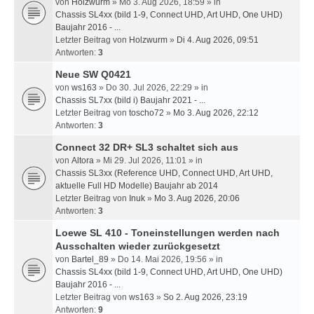
von
Holzwurm
» Mo 3. Aug 2026, 18:59 » in
Chassis SL4xx (bild 1-9, Connect UHD, Art UHD, One UHD)
Baujahr 2016 - ...
Letzter Beitrag von
Holzwurm
»
Di 4. Aug 2026, 09:51
Antworten:
3
Neue SW Q0421
von
ws163
» Do 30. Jul 2026, 22:29 » in
Chassis SL7xx (bild i) Baujahr 2021 - ...
Letzter Beitrag von
toscho72
»
Mo 3. Aug 2026, 22:12
Antworten:
3
Connect 32 DR+ SL3 schaltet sich aus
von
Altora
» Mi 29. Jul 2026, 11:01 » in
Chassis SL3xx (Reference UHD, Connect UHD, Art UHD,
aktuelle Full HD Modelle) Baujahr ab 2014
Letzter Beitrag von
Inuk
»
Mo 3. Aug 2026, 20:06
Antworten:
3
Loewe SL 410 - Toneinstellungen werden nach
Ausschalten wieder zurückgesetzt
von
Bartel_89
» Do 14. Mai 2026, 19:56 » in
Chassis SL4xx (bild 1-9, Connect UHD, Art UHD, One UHD)
Baujahr 2016 - ...
Letzter Beitrag von
ws163
»
So 2. Aug 2026, 23:19
Antworten:
9