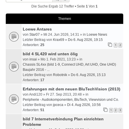
Die Suche Ergab 12 Treffer • Seite
1
Von
1
Themen
Loewe Antares
von
Star07
» Mi 24. Jun 2026, 14:31 » in
Loewe News
Letzter Beitrag von
Krax69
»
Do 6. Aug 2026, 19:15
Antworten:
25
1
2
bild 4 SL420 wird unten ölig
von
insai
» Mo 1. Feb 2021, 13:23 » in
Chassis SL4xx (bild 1-9, Connect UHD, Art UHD, One UHD)
Baujahr 2016 - ...
Letzter Beitrag von
Robotnik
»
Do 6. Aug 2026, 15:13
Antworten:
17
Erfahrungen mit dem neuen BluTechVision (2013)
von
Andi120
» Fr 27. Sep 2013, 20:48 » in
Peripherie - Audiokomponenten, BluTech, Viewvision und Co.
Letzter Beitrag von
jpceca
»
Di 4. Aug 2026, 10:56
Antworten:
51
1
2
3
bild 7 Internetverbindung Plan einrichten
Probleme