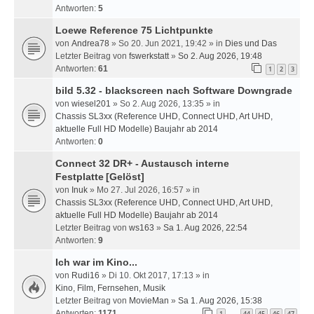
Antworten:
5
Loewe Reference 75 Lichtpunkte
von
Andrea78
» So 20. Jun 2021, 19:42 » in
Dies und Das
Letzter Beitrag von
fswerkstatt
»
So 2. Aug 2026, 19:48
Antworten:
61
1
2
3
bild 5.32 - blackscreen nach Software Downgrade
von
wiesel201
» So 2. Aug 2026, 13:35 » in
Chassis SL3xx (Reference UHD, Connect UHD, Art UHD,
aktuelle Full HD Modelle) Baujahr ab 2014
Antworten:
0
Connect 32 DR+ - Austausch interne
Festplatte
[Gelöst]
von
Inuk
» Mo 27. Jul 2026, 16:57 » in
Chassis SL3xx (Reference UHD, Connect UHD, Art UHD,
aktuelle Full HD Modelle) Baujahr ab 2014
Letzter Beitrag von
ws163
»
Sa 1. Aug 2026, 22:54
Antworten:
9
Ich war im Kino...
von
Rudi16
» Di 10. Okt 2017, 17:13 » in
Kino, Film, Fernsehen, Musik
Letzter Beitrag von
MovieMan
»
Sa 1. Aug 2026, 15:38
Antworten:
1171
1
44
45
46
47