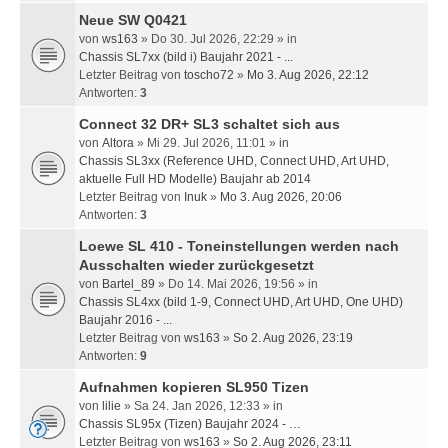
Neue SW Q0421
von
ws163
» Do 30. Jul 2026, 22:29 » in
Chassis SL7xx (bild i) Baujahr 2021 - ...
Letzter Beitrag von
toscho72
»
Mo 3. Aug 2026, 22:12
Antworten:
3
Connect 32 DR+ SL3 schaltet sich aus
von
Altora
» Mi 29. Jul 2026, 11:01 » in
Chassis SL3xx (Reference UHD, Connect UHD, Art UHD,
aktuelle Full HD Modelle) Baujahr ab 2014
Letzter Beitrag von
Inuk
»
Mo 3. Aug 2026, 20:06
Antworten:
3
Loewe SL 410 - Toneinstellungen werden nach
Ausschalten wieder zurückgesetzt
von
Bartel_89
» Do 14. Mai 2026, 19:56 » in
Chassis SL4xx (bild 1-9, Connect UHD, Art UHD, One UHD)
Baujahr 2016 - ...
Letzter Beitrag von
ws163
»
So 2. Aug 2026, 23:19
Antworten:
9
Aufnahmen kopieren SL950 Tizen
von
lilie
» Sa 24. Jan 2026, 12:33 » in
Chassis SL95x (Tizen) Baujahr 2024 - …
Letzter Beitrag von
ws163
»
So 2. Aug 2026, 23:11