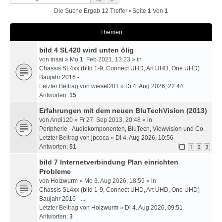
Die Suche Ergab 12 Treffer • Seite
1
Von
1
Themen
bild 4 SL420 wird unten ölig
von
insai
» Mo 1. Feb 2021, 13:23 » in
Chassis SL4xx (bild 1-9, Connect UHD, Art UHD, One UHD)
Baujahr 2016 - ...
Letzter Beitrag von
wiesel201
»
Di 4. Aug 2026, 22:44
Antworten:
15
Erfahrungen mit dem neuen BluTechVision (2013)
von
Andi120
» Fr 27. Sep 2013, 20:48 » in
Peripherie - Audiokomponenten, BluTech, Viewvision und Co.
Letzter Beitrag von
jpceca
»
Di 4. Aug 2026, 10:56
Antworten:
51
1
2
3
bild 7 Internetverbindung Plan einrichten
Probleme
von
Holzwurm
» Mo 3. Aug 2026, 18:59 » in
Chassis SL4xx (bild 1-9, Connect UHD, Art UHD, One UHD)
Baujahr 2016 - ...
Letzter Beitrag von
Holzwurm
»
Di 4. Aug 2026, 09:51
Antworten:
3