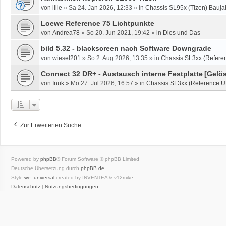
von
lilie
»
Sa 24. Jan 2026, 12:33
» in
Chassis SL95x (Tizen) Bauja
Loewe Reference 75 Lichtpunkte
von
Andrea78
»
So 20. Jun 2021, 19:42
» in
Dies und Das
bild 5.32 - blackscreen nach Software Downgrade
von
wiesel201
»
So 2. Aug 2026, 13:35
» in
Chassis SL3xx (Referen
Connect 32 DR+ - Austausch interne Festplatte
[Gelös
von
Inuk
»
Mo 27. Jul 2026, 16:57
» in
Chassis SL3xx (Reference U
Zur Erweiterten Suche
Powered by
phpBB
® Forum Software © phpBB Limited
Deutsche Übersetzung durch
phpBB.de
Style
we_universal
created by INVENTEA & v12mike
Datenschutz
|
Nutzungsbedingungen