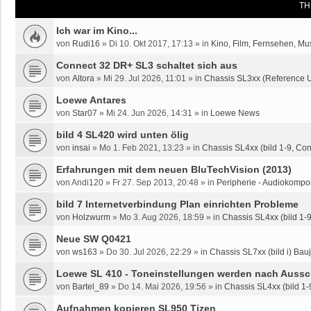
TH
Ich war im Kino...
von
Rudi16
»
Di 10. Okt 2017, 17:13
» in
Kino, Film, Fernsehen, Mu
Connect 32 DR+ SL3 schaltet sich aus
von
Altora
»
Mi 29. Jul 2026, 11:01
» in
Chassis SL3xx (Reference U
Loewe Antares
von
Star07
»
Mi 24. Jun 2026, 14:31
» in
Loewe News
bild 4 SL420 wird unten ölig
von
insai
»
Mo 1. Feb 2021, 13:23
» in
Chassis SL4xx (bild 1-9, Co
Erfahrungen mit dem neuen BluTechVision (2013)
von
Andi120
»
Fr 27. Sep 2013, 20:48
» in
Peripherie - Audiokompo
bild 7 Internetverbindung Plan einrichten Probleme
von
Holzwurm
»
Mo 3. Aug 2026, 18:59
» in
Chassis SL4xx (bild 1-
Neue SW Q0421
von
ws163
»
Do 30. Jul 2026, 22:29
» in
Chassis SL7xx (bild i) Bauj
Loewe SL 410 - Toneinstellungen werden nach Aussc
von
Bartel_89
»
Do 14. Mai 2026, 19:56
» in
Chassis SL4xx (bild 1-
Aufnahmen kopieren SL950 Tizen