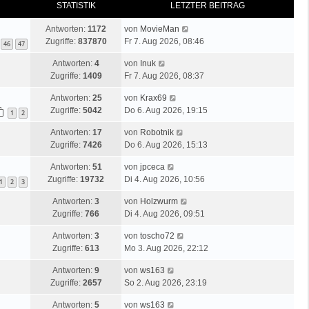
STATISTIK
LETZTER BEITRAG
Antworten:
1172
von
MovieMan
Zugriffe:
837870
Fr 7. Aug 2026, 08:46
46
47
Antworten:
4
von
Inuk
Zugriffe:
1409
Fr 7. Aug 2026, 08:37
Antworten:
25
von
Krax69
Zugriffe:
5042
Do 6. Aug 2026, 19:15
1
2
Antworten:
17
von
Robotnik
Zugriffe:
7426
Do 6. Aug 2026, 15:13
Antworten:
51
von
jpceca
Zugriffe:
19732
Di 4. Aug 2026, 10:56
1
2
3
Antworten:
3
von
Holzwurm
Zugriffe:
766
Di 4. Aug 2026, 09:51
Antworten:
3
von
toscho72
Zugriffe:
613
Mo 3. Aug 2026, 22:12
Antworten:
9
von
ws163
Zugriffe:
2657
So 2. Aug 2026, 23:19
Antworten:
5
von
ws163