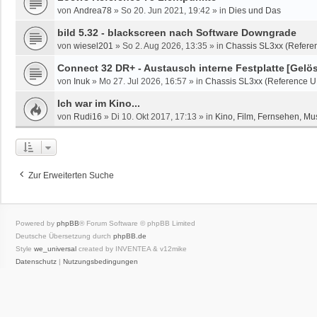
von
Andrea78
»
So 20. Jun 2021, 19:42
» in
Dies und Das
bild 5.32 - blackscreen nach Software Downgrade
von
wiesel201
»
So 2. Aug 2026, 13:35
» in
Chassis SL3xx (Referen
Connect 32 DR+ - Austausch interne Festplatte
[Gelös
von
Inuk
»
Mo 27. Jul 2026, 16:57
» in
Chassis SL3xx (Reference U
Ich war im Kino...
von
Rudi16
»
Di 10. Okt 2017, 17:13
» in
Kino, Film, Fernsehen, Mu
Zur Erweiterten Suche
Powered by
phpBB
® Forum Software © phpBB Limited
Deutsche Übersetzung durch
phpBB.de
Style
we_universal
created by INVENTEA & v12mike
Datenschutz
|
Nutzungsbedingungen