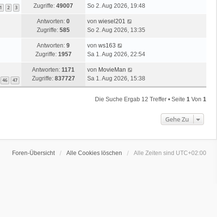
Zugriffe:
49007
So 2. Aug 2026, 19:48
1
2
3
Antworten:
0
von
wiesel201
Zugriffe:
585
So 2. Aug 2026, 13:35
Antworten:
9
von
ws163
Zugriffe:
1957
Sa 1. Aug 2026, 22:54
Antworten:
1171
von
MovieMan
Zugriffe:
837727
Sa 1. Aug 2026, 15:38
46
47
Die Suche Ergab 12 Treffer • Seite
1
Von
1
Gehe Zu
Foren-Übersicht
Alle Cookies löschen
Alle Zeiten sind
UTC+02:00