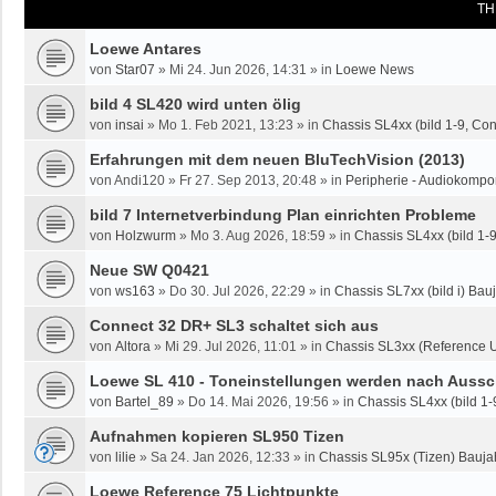
TH
Loewe Antares
von
Star07
»
Mi 24. Jun 2026, 14:31
» in
Loewe News
bild 4 SL420 wird unten ölig
von
insai
»
Mo 1. Feb 2021, 13:23
» in
Chassis SL4xx (bild 1-9, Co
Erfahrungen mit dem neuen BluTechVision (2013)
von
Andi120
»
Fr 27. Sep 2013, 20:48
» in
Peripherie - Audiokompo
bild 7 Internetverbindung Plan einrichten Probleme
von
Holzwurm
»
Mo 3. Aug 2026, 18:59
» in
Chassis SL4xx (bild 1-
Neue SW Q0421
von
ws163
»
Do 30. Jul 2026, 22:29
» in
Chassis SL7xx (bild i) Bauj
Connect 32 DR+ SL3 schaltet sich aus
von
Altora
»
Mi 29. Jul 2026, 11:01
» in
Chassis SL3xx (Reference U
Loewe SL 410 - Toneinstellungen werden nach Aussc
von
Bartel_89
»
Do 14. Mai 2026, 19:56
» in
Chassis SL4xx (bild 1-
Aufnahmen kopieren SL950 Tizen
von
lilie
»
Sa 24. Jan 2026, 12:33
» in
Chassis SL95x (Tizen) Bauja
Loewe Reference 75 Lichtpunkte