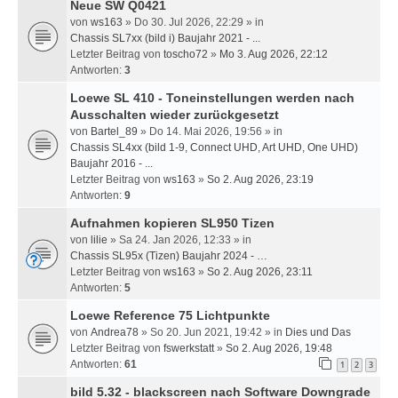
Neue SW Q0421
von
ws163
» Do 30. Jul 2026, 22:29 » in
Chassis SL7xx (bild i) Baujahr 2021 - ...
Letzter Beitrag von
toscho72
»
Mo 3. Aug 2026, 22:12
Antworten:
3
Loewe SL 410 - Toneinstellungen werden nach
Ausschalten wieder zurückgesetzt
von
Bartel_89
» Do 14. Mai 2026, 19:56 » in
Chassis SL4xx (bild 1-9, Connect UHD, Art UHD, One UHD)
Baujahr 2016 - ...
Letzter Beitrag von
ws163
»
So 2. Aug 2026, 23:19
Antworten:
9
Aufnahmen kopieren SL950 Tizen
von
lilie
» Sa 24. Jan 2026, 12:33 » in
Chassis SL95x (Tizen) Baujahr 2024 - …
Letzter Beitrag von
ws163
»
So 2. Aug 2026, 23:11
Antworten:
5
Loewe Reference 75 Lichtpunkte
von
Andrea78
» So 20. Jun 2021, 19:42 » in
Dies und Das
Letzter Beitrag von
fswerkstatt
»
So 2. Aug 2026, 19:48
Antworten:
61
1
2
3
bild 5.32 - blackscreen nach Software Downgrade