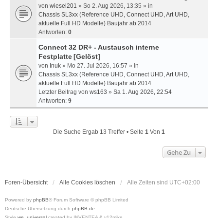
von
wiesel201
» So 2. Aug 2026, 13:35 » in
Chassis SL3xx (Reference UHD, Connect UHD, Art UHD,
aktuelle Full HD Modelle) Baujahr ab 2014
Antworten:
0
Connect 32 DR+ - Austausch interne
Festplatte
[Gelöst]
von
Inuk
» Mo 27. Jul 2026, 16:57 » in
Chassis SL3xx (Reference UHD, Connect UHD, Art UHD,
aktuelle Full HD Modelle) Baujahr ab 2014
Letzter Beitrag von
ws163
»
Sa 1. Aug 2026, 22:54
Antworten:
9
Die Suche Ergab 13 Treffer • Seite
1
Von
1
Gehe Zu
Foren-Übersicht
Alle Cookies löschen
Alle Zeiten sind
UTC+02:00
Powered by
phpBB
® Forum Software © phpBB Limited
Deutsche Übersetzung durch
phpBB.de
Style
we_universal
created by INVENTEA & v12mike