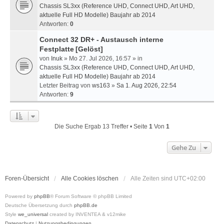
Chassis SL3xx (Reference UHD, Connect UHD, Art UHD,
aktuelle Full HD Modelle) Baujahr ab 2014
Antworten:
0
Connect 32 DR+ - Austausch interne
Festplatte
[Gelöst]
von
Inuk
» Mo 27. Jul 2026, 16:57 » in
Chassis SL3xx (Reference UHD, Connect UHD, Art UHD,
aktuelle Full HD Modelle) Baujahr ab 2014
Letzter Beitrag von
ws163
»
Sa 1. Aug 2026, 22:54
Antworten:
9
Die Suche Ergab 13 Treffer • Seite
1
Von
1
Gehe Zu
Foren-Übersicht
Alle Cookies löschen
Alle Zeiten sind
UTC+02:00
Powered by
phpBB
® Forum Software © phpBB Limited
Deutsche Übersetzung durch
phpBB.de
Style
we_universal
created by INVENTEA & v12mike
Datenschutz
|
Nutzungsbedingungen