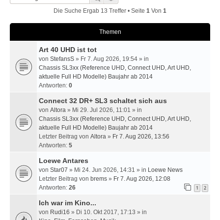
Die Suche Ergab 13 Treffer • Seite
1
Von
1
Themen
Art 40 UHD ist tot
von
StefansS
» Fr 7. Aug 2026, 19:54 » in
Chassis SL3xx (Reference UHD, Connect UHD, Art UHD,
aktuelle Full HD Modelle) Baujahr ab 2014
Antworten:
0
Connect 32 DR+ SL3 schaltet sich aus
von
Altora
» Mi 29. Jul 2026, 11:01 » in
Chassis SL3xx (Reference UHD, Connect UHD, Art UHD,
aktuelle Full HD Modelle) Baujahr ab 2014
Letzter Beitrag von
Altora
»
Fr 7. Aug 2026, 13:56
Antworten:
5
Loewe Antares
von
Star07
» Mi 24. Jun 2026, 14:31 » in
Loewe News
Letzter Beitrag von
brems
»
Fr 7. Aug 2026, 12:08
Antworten:
26
1
2
Ich war im Kino...
von
Rudi16
» Di 10. Okt 2017, 17:13 » in