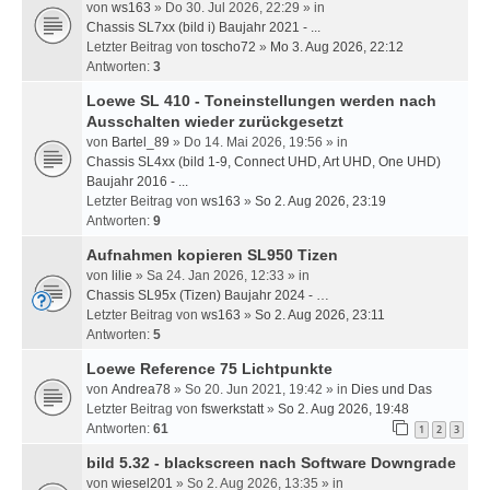
von
ws163
» Do 30. Jul 2026, 22:29 » in
Chassis SL7xx (bild i) Baujahr 2021 - ...
Letzter Beitrag von
toscho72
»
Mo 3. Aug 2026, 22:12
Antworten:
3
Loewe SL 410 - Toneinstellungen werden nach
Ausschalten wieder zurückgesetzt
von
Bartel_89
» Do 14. Mai 2026, 19:56 » in
Chassis SL4xx (bild 1-9, Connect UHD, Art UHD, One UHD)
Baujahr 2016 - ...
Letzter Beitrag von
ws163
»
So 2. Aug 2026, 23:19
Antworten:
9
Aufnahmen kopieren SL950 Tizen
von
lilie
» Sa 24. Jan 2026, 12:33 » in
Chassis SL95x (Tizen) Baujahr 2024 - …
Letzter Beitrag von
ws163
»
So 2. Aug 2026, 23:11
Antworten:
5
Loewe Reference 75 Lichtpunkte
von
Andrea78
» So 20. Jun 2021, 19:42 » in
Dies und Das
Letzter Beitrag von
fswerkstatt
»
So 2. Aug 2026, 19:48
Antworten:
61
1
2
3
bild 5.32 - blackscreen nach Software Downgrade
von
wiesel201
» So 2. Aug 2026, 13:35 » in