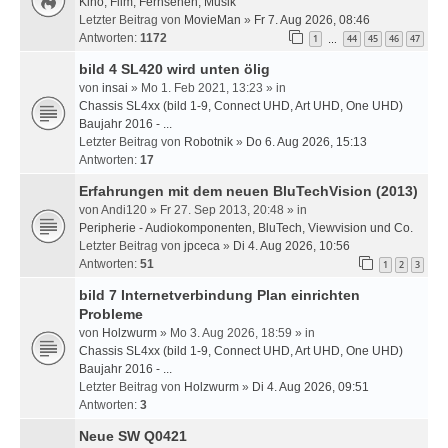
Kino, Film, Fernsehen, Musik
Letzter Beitrag von
MovieMan
»
Fr 7. Aug 2026, 08:46
Antworten:
1172
1
44
45
46
47
…
bild 4 SL420 wird unten ölig
von
insai
» Mo 1. Feb 2021, 13:23 » in
Chassis SL4xx (bild 1-9, Connect UHD, Art UHD, One UHD)
Baujahr 2016 - ...
Letzter Beitrag von
Robotnik
»
Do 6. Aug 2026, 15:13
Antworten:
17
Erfahrungen mit dem neuen BluTechVision (2013)
von
Andi120
» Fr 27. Sep 2013, 20:48 » in
Peripherie - Audiokomponenten, BluTech, Viewvision und Co.
Letzter Beitrag von
jpceca
»
Di 4. Aug 2026, 10:56
Antworten:
51
1
2
3
bild 7 Internetverbindung Plan einrichten
Probleme
von
Holzwurm
» Mo 3. Aug 2026, 18:59 » in
Chassis SL4xx (bild 1-9, Connect UHD, Art UHD, One UHD)
Baujahr 2016 - ...
Letzter Beitrag von
Holzwurm
»
Di 4. Aug 2026, 09:51
Antworten:
3
Neue SW Q0421