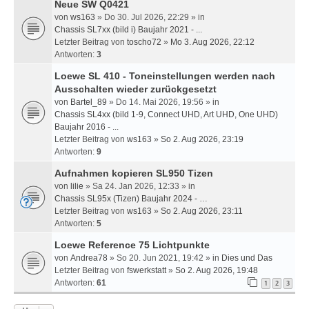
Neue SW Q0421
von
ws163
» Do 30. Jul 2026, 22:29 » in
Chassis SL7xx (bild i) Baujahr 2021 - ...
Letzter Beitrag von
toscho72
»
Mo 3. Aug 2026, 22:12
Antworten:
3
Loewe SL 410 - Toneinstellungen werden nach
Ausschalten wieder zurückgesetzt
von
Bartel_89
» Do 14. Mai 2026, 19:56 » in
Chassis SL4xx (bild 1-9, Connect UHD, Art UHD, One UHD)
Baujahr 2016 - ...
Letzter Beitrag von
ws163
»
So 2. Aug 2026, 23:19
Antworten:
9
Aufnahmen kopieren SL950 Tizen
von
lilie
» Sa 24. Jan 2026, 12:33 » in
Chassis SL95x (Tizen) Baujahr 2024 - …
Letzter Beitrag von
ws163
»
So 2. Aug 2026, 23:11
Antworten:
5
Loewe Reference 75 Lichtpunkte
von
Andrea78
» So 20. Jun 2021, 19:42 » in
Dies und Das
Letzter Beitrag von
fswerkstatt
»
So 2. Aug 2026, 19:48
Antworten:
61
1
2
3