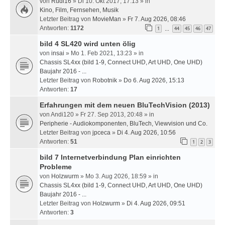
von
Rudi16
» Di 10. Okt 2017, 17:13 » in
Kino, Film, Fernsehen, Musik
Letzter Beitrag von
MovieMan
»
Fr 7. Aug 2026, 08:46
Antworten:
1172
1
44
45
46
47
…
bild 4 SL420 wird unten ölig
von
insai
» Mo 1. Feb 2021, 13:23 » in
Chassis SL4xx (bild 1-9, Connect UHD, Art UHD, One UHD)
Baujahr 2016 - ...
Letzter Beitrag von
Robotnik
»
Do 6. Aug 2026, 15:13
Antworten:
17
Erfahrungen mit dem neuen BluTechVision (2013)
von
Andi120
» Fr 27. Sep 2013, 20:48 » in
Peripherie - Audiokomponenten, BluTech, Viewvision und Co.
Letzter Beitrag von
jpceca
»
Di 4. Aug 2026, 10:56
Antworten:
51
1
2
3
bild 7 Internetverbindung Plan einrichten
Probleme
von
Holzwurm
» Mo 3. Aug 2026, 18:59 » in
Chassis SL4xx (bild 1-9, Connect UHD, Art UHD, One UHD)
Baujahr 2016 - ...
Letzter Beitrag von
Holzwurm
»
Di 4. Aug 2026, 09:51
Antworten:
3