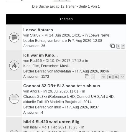
Die Suche Ergab 12 Treffer • Seite
1
Von
1
Themen
Loewe Antares
von
Star07
» Mi 24. Jun 2026, 14:31 » in
Loewe News
Letzter Beitrag von
brems
»
Fr 7. Aug 2026, 12:08
Antworten:
26
1
2
Ich war im Kino...
von
Rudi16
» Di 10. Okt 2017, 17:13 » in
Kino, Film, Fernsehen, Musik
Letzter Beitrag von
MovieMan
»
Fr 7. Aug 2026, 08:46
Antworten:
1172
1
44
45
46
47
…
Connect 32 DR+ SL3 schaltet sich aus
von
Altora
» Mi 29. Jul 2026, 11:01 » in
Chassis SL3xx (Reference UHD, Connect UHD, Art UHD,
aktuelle Full HD Modelle) Baujahr ab 2014
Letzter Beitrag von
Inuk
»
Fr 7. Aug 2026, 08:37
Antworten:
4
bild 4 SL420 wird unten ölig
von
insai
» Mo 1. Feb 2021, 13:23 » in