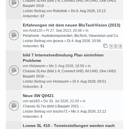
Chassis SL4xx (bild 1-9, Connect UHD, Art UHD, One UHD)
Baujahr 2016 - ...
Letzter Beitrag von
Robotnik
»
Do 6. Aug 2026, 15:13
Antworten:
17
Erfahrungen mit dem neuen BluTechVision (2013)
von
Andi120
» Fr 27. Sep 2013, 20:48 » in
Peripherie - Audiokomponenten, BluTech, Viewvision und Co.
Letzter Beitrag von
jpceca
»
Di 4. Aug 2026, 10:56
Antworten:
51
1
2
3
bild 7 Internetverbindung Plan einrichten
Probleme
von
Holzwurm
» Mo 3. Aug 2026, 18:59 » in
Chassis SL4xx (bild 1-9, Connect UHD, Art UHD, One UHD)
Baujahr 2016 - ...
Letzter Beitrag von
Holzwurm
»
Di 4. Aug 2026, 09:51
Antworten:
3
Neue SW Q0421
von
ws163
» Do 30. Jul 2026, 22:29 » in
Chassis SL7xx (bild i) Baujahr 2021 - ...
Letzter Beitrag von
toscho72
»
Mo 3. Aug 2026, 22:12
Antworten:
3
Loewe SL 410 - Toneinstellungen werden nach