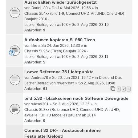
Ausschalten wieder zurückgesetzt
von
Bartel_89
» Do 14. Mai 2026, 19:56 » in
Chassis SL4xx (bild 1-9, Connect UHD, Art UHD, One UHD)
Baujahr 2016 - ...
Letzter Beitrag von
ws163
»
So 2. Aug 2026, 23:19
Antworten:
9
Aufnahmen kopieren SL950 Tizen
von
lilie
» Sa 24. Jan 2026, 12:33 » in
Chassis SL95x (Tizen) Baujahr 2024 - …
Letzter Beitrag von
ws163
»
So 2. Aug 2026, 23:11
Antworten:
5
Loewe Reference 75 Lichtpunkte
von
Andrea78
» So 20. Jun 2021, 19:42 » in
Dies und Das
Letzter Beitrag von
fswerkstatt
»
So 2. Aug 2026, 19:48
Antworten:
61
1
2
3
bild 5.32 - blackscreen nach Software Downgrade
von
wiesel201
» So 2. Aug 2026, 13:35 » in
Chassis SL3xx (Reference UHD, Connect UHD, Art UHD,
aktuelle Full HD Modelle) Baujahr ab 2014
Antworten:
0
Connect 32 DR+ - Austausch interne
Festplatte
[Gelöst]