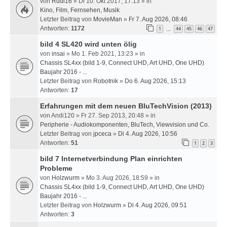
von
Rudi16
» Di 10. Okt 2017, 17:13 » in
Kino, Film, Fernsehen, Musik
Letzter Beitrag von
MovieMan
»
Fr 7. Aug 2026, 08:46
Antworten:
1172
1
44
45
46
47
…
bild 4 SL420 wird unten ölig
von
insai
» Mo 1. Feb 2021, 13:23 » in
Chassis SL4xx (bild 1-9, Connect UHD, Art UHD, One UHD)
Baujahr 2016 - ...
Letzter Beitrag von
Robotnik
»
Do 6. Aug 2026, 15:13
Antworten:
17
Erfahrungen mit dem neuen BluTechVision (2013)
von
Andi120
» Fr 27. Sep 2013, 20:48 » in
Peripherie - Audiokomponenten, BluTech, Viewvision und Co.
Letzter Beitrag von
jpceca
»
Di 4. Aug 2026, 10:56
Antworten:
51
1
2
3
bild 7 Internetverbindung Plan einrichten
Probleme
von
Holzwurm
» Mo 3. Aug 2026, 18:59 » in
Chassis SL4xx (bild 1-9, Connect UHD, Art UHD, One UHD)
Baujahr 2016 - ...
Letzter Beitrag von
Holzwurm
»
Di 4. Aug 2026, 09:51
Antworten:
3