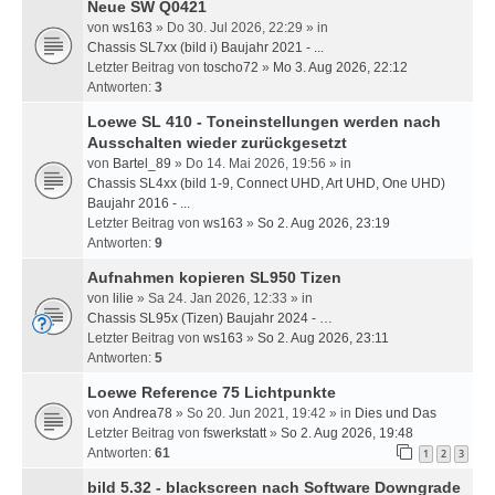
Neue SW Q0421
von
ws163
» Do 30. Jul 2026, 22:29 » in
Chassis SL7xx (bild i) Baujahr 2021 - ...
Letzter Beitrag von
toscho72
»
Mo 3. Aug 2026, 22:12
Antworten:
3
Loewe SL 410 - Toneinstellungen werden nach
Ausschalten wieder zurückgesetzt
von
Bartel_89
» Do 14. Mai 2026, 19:56 » in
Chassis SL4xx (bild 1-9, Connect UHD, Art UHD, One UHD)
Baujahr 2016 - ...
Letzter Beitrag von
ws163
»
So 2. Aug 2026, 23:19
Antworten:
9
Aufnahmen kopieren SL950 Tizen
von
lilie
» Sa 24. Jan 2026, 12:33 » in
Chassis SL95x (Tizen) Baujahr 2024 - …
Letzter Beitrag von
ws163
»
So 2. Aug 2026, 23:11
Antworten:
5
Loewe Reference 75 Lichtpunkte
von
Andrea78
» So 20. Jun 2021, 19:42 » in
Dies und Das
Letzter Beitrag von
fswerkstatt
»
So 2. Aug 2026, 19:48
Antworten:
61
1
2
3
bild 5.32 - blackscreen nach Software Downgrade