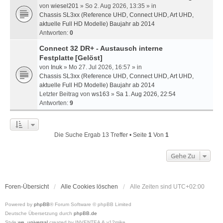
von
wiesel201
» So 2. Aug 2026, 13:35 » in
Chassis SL3xx (Reference UHD, Connect UHD, Art UHD,
aktuelle Full HD Modelle) Baujahr ab 2014
Antworten:
0
Connect 32 DR+ - Austausch interne
Festplatte
[Gelöst]
von
Inuk
» Mo 27. Jul 2026, 16:57 » in
Chassis SL3xx (Reference UHD, Connect UHD, Art UHD,
aktuelle Full HD Modelle) Baujahr ab 2014
Letzter Beitrag von
ws163
»
Sa 1. Aug 2026, 22:54
Antworten:
9
Die Suche Ergab 13 Treffer • Seite
1
Von
1
Gehe Zu
Foren-Übersicht
Alle Cookies löschen
Alle Zeiten sind
UTC+02:00
Powered by
phpBB
® Forum Software © phpBB Limited
Deutsche Übersetzung durch
phpBB.de
Style
we_universal
created by INVENTEA & v12mike