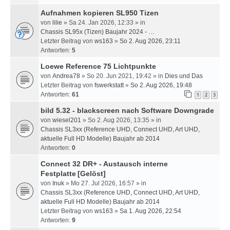
Aufnahmen kopieren SL950 Tizen
von
lilie
» Sa 24. Jan 2026, 12:33 » in
Chassis SL95x (Tizen) Baujahr 2024 - …
Letzter Beitrag von
ws163
»
So 2. Aug 2026, 23:11
Antworten:
5
Loewe Reference 75 Lichtpunkte
von
Andrea78
» So 20. Jun 2021, 19:42 » in
Dies und Das
Letzter Beitrag von
fswerkstatt
»
So 2. Aug 2026, 19:48
Antworten:
61
1
2
3
bild 5.32 - blackscreen nach Software Downgrade
von
wiesel201
» So 2. Aug 2026, 13:35 » in
Chassis SL3xx (Reference UHD, Connect UHD, Art UHD,
aktuelle Full HD Modelle) Baujahr ab 2014
Antworten:
0
Connect 32 DR+ - Austausch interne
Festplatte
[Gelöst]
von
Inuk
» Mo 27. Jul 2026, 16:57 » in
Chassis SL3xx (Reference UHD, Connect UHD, Art UHD,
aktuelle Full HD Modelle) Baujahr ab 2014
Letzter Beitrag von
ws163
»
Sa 1. Aug 2026, 22:54
Antworten:
9