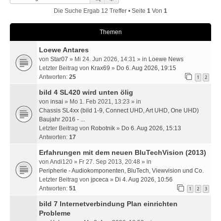
Die Suche Ergab 12 Treffer • Seite
1
Von
1
Themen
Loewe Antares
von
Star07
» Mi 24. Jun 2026, 14:31 » in
Loewe News
Letzter Beitrag von
Krax69
»
Do 6. Aug 2026, 19:15
Antworten:
25
1
2
bild 4 SL420 wird unten ölig
von
insai
» Mo 1. Feb 2021, 13:23 » in
Chassis SL4xx (bild 1-9, Connect UHD, Art UHD, One UHD)
Baujahr 2016 - ...
Letzter Beitrag von
Robotnik
»
Do 6. Aug 2026, 15:13
Antworten:
17
Erfahrungen mit dem neuen BluTechVision (2013)
von
Andi120
» Fr 27. Sep 2013, 20:48 » in
Peripherie - Audiokomponenten, BluTech, Viewvision und Co.
Letzter Beitrag von
jpceca
»
Di 4. Aug 2026, 10:56
Antworten:
51
1
2
3
bild 7 Internetverbindung Plan einrichten
Probleme