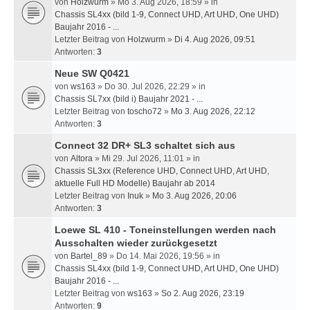
von
Holzwurm
» Mo 3. Aug 2026, 18:59 » in
Chassis SL4xx (bild 1-9, Connect UHD, Art UHD, One UHD)
Baujahr 2016 - ...
Letzter Beitrag von
Holzwurm
»
Di 4. Aug 2026, 09:51
Antworten:
3
Neue SW Q0421
von
ws163
» Do 30. Jul 2026, 22:29 » in
Chassis SL7xx (bild i) Baujahr 2021 - ...
Letzter Beitrag von
toscho72
»
Mo 3. Aug 2026, 22:12
Antworten:
3
Connect 32 DR+ SL3 schaltet sich aus
von
Altora
» Mi 29. Jul 2026, 11:01 » in
Chassis SL3xx (Reference UHD, Connect UHD, Art UHD,
aktuelle Full HD Modelle) Baujahr ab 2014
Letzter Beitrag von
Inuk
»
Mo 3. Aug 2026, 20:06
Antworten:
3
Loewe SL 410 - Toneinstellungen werden nach
Ausschalten wieder zurückgesetzt
von
Bartel_89
» Do 14. Mai 2026, 19:56 » in
Chassis SL4xx (bild 1-9, Connect UHD, Art UHD, One UHD)
Baujahr 2016 - ...
Letzter Beitrag von
ws163
»
So 2. Aug 2026, 23:19
Antworten:
9