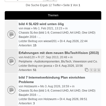
Die Suche Ergab 12 Treffer • Seite
1
Von
1
Themen
bild 4 SL420 wird unten ölig
von
insai
» Mo 1. Feb 2021, 13:23 » in
Chassis SL4xx (bild 1-9, Connect UHD, Art UHD, One UHD)
Baujahr 2016 - ...
Letzter Beitrag von
wiesel201
»
Di 4. Aug 2026, 22:44
Antworten:
15
Erfahrungen mit dem neuen BluTechVision (2013)
von
Andi120
» Fr 27. Sep 2013, 20:48 » in
Peripherie - Audiokomponenten, BluTech, Viewvision und Co.
Letzter Beitrag von
jpceca
»
Di 4. Aug 2026, 10:56
Antworten:
51
1
2
3
bild 7 Internetverbindung Plan einrichten
Probleme
von
Holzwurm
» Mo 3. Aug 2026, 18:59 » in
Chassis SL4xx (bild 1-9, Connect UHD, Art UHD, One UHD)
Baujahr 2016 - ...
Letzter Beitrag von
Holzwurm
»
Di 4. Aug 2026, 09:51
Antworten:
3