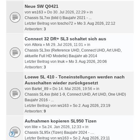
Neue SW Q0421
von
ws163
» Do 30. Jul 2026, 22:29 » in
Chassis SL7xx (bild i) Baujahr 2021 - ...
Letzter Beitrag von
toscho72
»
Mo 3. Aug 2026, 22:12
Antworten:
3
Connect 32 DR+ SL3 schaltet sich aus
von
Altora
» Mi 29. Jul 2026, 11:01 » in
Chassis SL3xx (Reference UHD, Connect UHD, Art UHD,
aktuelle Full HD Modelle) Baujahr ab 2014
Letzter Beitrag von
Inuk
»
Mo 3. Aug 2026, 20:06
Antworten:
3
Loewe SL 410 - Toneinstellungen werden nach
Ausschalten wieder zurückgesetzt
von
Bartel_89
» Do 14. Mai 2026, 19:56 » in
Chassis SL4xx (bild 1-9, Connect UHD, Art UHD, One UHD)
Baujahr 2016 - ...
Letzter Beitrag von
ws163
»
So 2. Aug 2026, 23:19
Antworten:
9
Aufnahmen kopieren SL950 Tizen
von
lilie
» Sa 24. Jan 2026, 12:33 » in
Chassis SL95x (Tizen) Baujahr 2024 - …
Letzter Beitrag von
ws163
»
So 2. Aug 2026, 23:11