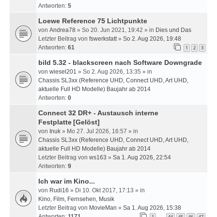
Antworten:
5
Loewe Reference 75 Lichtpunkte
von
Andrea78
» So 20. Jun 2021, 19:42 » in
Dies und Das
Letzter Beitrag von
fswerkstatt
»
So 2. Aug 2026, 19:48
Antworten:
61
1
2
3
bild 5.32 - blackscreen nach Software Downgrade
von
wiesel201
» So 2. Aug 2026, 13:35 » in
Chassis SL3xx (Reference UHD, Connect UHD, Art UHD,
aktuelle Full HD Modelle) Baujahr ab 2014
Antworten:
0
Connect 32 DR+ - Austausch interne
Festplatte
[Gelöst]
von
Inuk
» Mo 27. Jul 2026, 16:57 » in
Chassis SL3xx (Reference UHD, Connect UHD, Art UHD,
aktuelle Full HD Modelle) Baujahr ab 2014
Letzter Beitrag von
ws163
»
Sa 1. Aug 2026, 22:54
Antworten:
9
Ich war im Kino...
von
Rudi16
» Di 10. Okt 2017, 17:13 » in
Kino, Film, Fernsehen, Musik
Letzter Beitrag von
MovieMan
»
Sa 1. Aug 2026, 15:38
Antworten:
1171
1
44
45
46
47