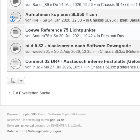
von
Bartel_89
»
Do 14. Mai 2026, 19:56
» in
Chassis SL4xx (bild 1-
Aufnahmen kopieren SL950 Tizen
von
lilie
»
Sa 24. Jan 2026, 12:33
» in
Chassis SL95x (Tizen) Bauja
Loewe Reference 75 Lichtpunkte
von
Andrea78
»
So 20. Jun 2021, 19:42
» in
Dies und Das
bild 5.32 - blackscreen nach Software Downgrade
von
wiesel201
»
So 2. Aug 2026, 13:35
» in
Chassis SL3xx (Referen
Connect 32 DR+ - Austausch interne Festplatte
[Gelös
von
Inuk
»
Mo 27. Jul 2026, 16:57
» in
Chassis SL3xx (Reference U
Zur Erweiterten Suche
Powered by
phpBB
® Forum Software © phpBB Limited
Deutsche Übersetzung durch
phpBB.de
Style
we_universal
created by INVENTEA & v12mike
Datenschutz
|
Nutzungsbedingungen