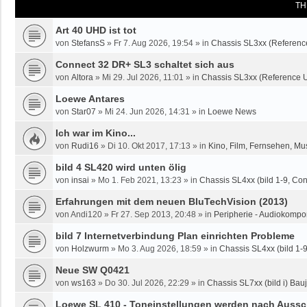
TH
Art 40 UHD ist tot
von
StefansS
»
Fr 7. Aug 2026, 19:54
» in
Chassis SL3xx (Referenc
Connect 32 DR+ SL3 schaltet sich aus
von
Altora
»
Mi 29. Jul 2026, 11:01
» in
Chassis SL3xx (Reference U
Loewe Antares
von
Star07
»
Mi 24. Jun 2026, 14:31
» in
Loewe News
Ich war im Kino...
von
Rudi16
»
Di 10. Okt 2017, 17:13
» in
Kino, Film, Fernsehen, Mu
bild 4 SL420 wird unten ölig
von
insai
»
Mo 1. Feb 2021, 13:23
» in
Chassis SL4xx (bild 1-9, Co
Erfahrungen mit dem neuen BluTechVision (2013)
von
Andi120
»
Fr 27. Sep 2013, 20:48
» in
Peripherie - Audiokompo
bild 7 Internetverbindung Plan einrichten Probleme
von
Holzwurm
»
Mo 3. Aug 2026, 18:59
» in
Chassis SL4xx (bild 1-
Neue SW Q0421
von
ws163
»
Do 30. Jul 2026, 22:29
» in
Chassis SL7xx (bild i) Bauj
Loewe SL 410 - Toneinstellungen werden nach Aussc