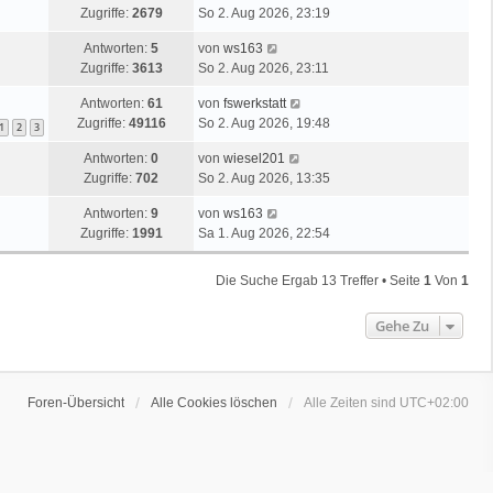
Zugriffe:
2679
So 2. Aug 2026, 23:19
Antworten:
5
von
ws163
Zugriffe:
3613
So 2. Aug 2026, 23:11
Antworten:
61
von
fswerkstatt
Zugriffe:
49116
So 2. Aug 2026, 19:48
1
2
3
Antworten:
0
von
wiesel201
Zugriffe:
702
So 2. Aug 2026, 13:35
Antworten:
9
von
ws163
Zugriffe:
1991
Sa 1. Aug 2026, 22:54
Die Suche Ergab 13 Treffer • Seite
1
Von
1
Gehe Zu
Foren-Übersicht
Alle Cookies löschen
Alle Zeiten sind
UTC+02:00