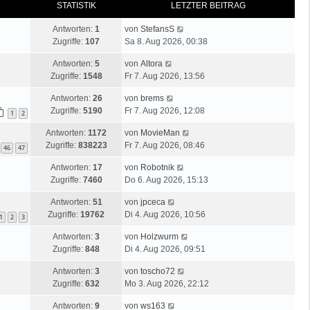
STATISTIK
LETZTER BEITRAG
Antworten:
1
von
StefansS
Zugriffe:
107
Sa 8. Aug 2026, 00:38
Antworten:
5
von
Altora
Zugriffe:
1548
Fr 7. Aug 2026, 13:56
Antworten:
26
von
brems
Zugriffe:
5190
Fr 7. Aug 2026, 12:08
1
2
Antworten:
1172
von
MovieMan
Zugriffe:
838223
Fr 7. Aug 2026, 08:46
46
47
Antworten:
17
von
Robotnik
Zugriffe:
7460
Do 6. Aug 2026, 15:13
Antworten:
51
von
jpceca
Zugriffe:
19762
Di 4. Aug 2026, 10:56
1
2
3
Antworten:
3
von
Holzwurm
Zugriffe:
848
Di 4. Aug 2026, 09:51
Antworten:
3
von
toscho72
Zugriffe:
632
Mo 3. Aug 2026, 22:12
Antworten:
9
von
ws163