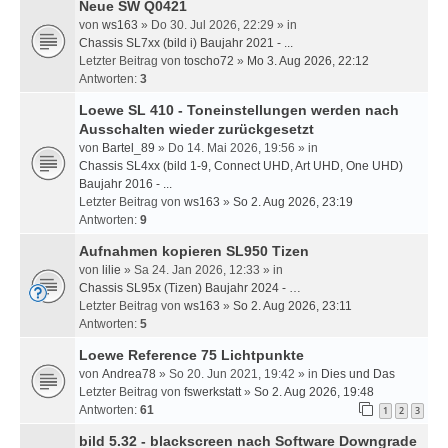
Neue SW Q0421
von
ws163
» Do 30. Jul 2026, 22:29 » in
Chassis SL7xx (bild i) Baujahr 2021 - ...
Letzter Beitrag von
toscho72
»
Mo 3. Aug 2026, 22:12
Antworten:
3
Loewe SL 410 - Toneinstellungen werden nach
Ausschalten wieder zurückgesetzt
von
Bartel_89
» Do 14. Mai 2026, 19:56 » in
Chassis SL4xx (bild 1-9, Connect UHD, Art UHD, One UHD)
Baujahr 2016 - ...
Letzter Beitrag von
ws163
»
So 2. Aug 2026, 23:19
Antworten:
9
Aufnahmen kopieren SL950 Tizen
von
lilie
» Sa 24. Jan 2026, 12:33 » in
Chassis SL95x (Tizen) Baujahr 2024 - …
Letzter Beitrag von
ws163
»
So 2. Aug 2026, 23:11
Antworten:
5
Loewe Reference 75 Lichtpunkte
von
Andrea78
» So 20. Jun 2021, 19:42 » in
Dies und Das
Letzter Beitrag von
fswerkstatt
»
So 2. Aug 2026, 19:48
Antworten:
61
1
2
3
bild 5.32 - blackscreen nach Software Downgrade