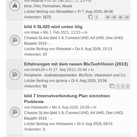
von
Rudi16
» Di 10. Okt 2017, 17:13 » in
Kino, Film, Fernsehen, Musik
Letzter Beitrag von
MovieMan
»
Fr 7. Aug 2026, 08:46
Antworten:
1172
1
44
45
46
47
…
bild 4 SL420 wird unten ölig
von
insai
» Mo 1. Feb 2021, 13:23 » in
Chassis SL4xx (bild 1-9, Connect UHD, Art UHD, One UHD)
Baujahr 2016 - ...
Letzter Beitrag von
Robotnik
»
Do 6. Aug 2026, 15:13
Antworten:
17
Erfahrungen mit dem neuen BluTechVision (2013)
von
Andi120
» Fr 27. Sep 2013, 20:48 » in
Peripherie - Audiokomponenten, BluTech, Viewvision und Co.
Letzter Beitrag von
jpceca
»
Di 4. Aug 2026, 10:56
Antworten:
51
1
2
3
bild 7 Internetverbindung Plan einrichten
Probleme
von
Holzwurm
» Mo 3. Aug 2026, 18:59 » in
Chassis SL4xx (bild 1-9, Connect UHD, Art UHD, One UHD)
Baujahr 2016 - ...
Letzter Beitrag von
Holzwurm
»
Di 4. Aug 2026, 09:51
Antworten:
3