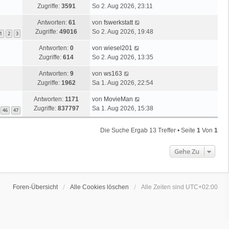
Zugriffe:
3591
So 2. Aug 2026, 23:11
Antworten:
61
von
fswerkstatt
Zugriffe:
49016
So 2. Aug 2026, 19:48
1
2
3
Antworten:
0
von
wiesel201
Zugriffe:
614
So 2. Aug 2026, 13:35
Antworten:
9
von
ws163
Zugriffe:
1962
Sa 1. Aug 2026, 22:54
Antworten:
1171
von
MovieMan
Zugriffe:
837797
Sa 1. Aug 2026, 15:38
46
47
Die Suche Ergab 13 Treffer • Seite
1
Von
1
Gehe Zu
Foren-Übersicht
Alle Cookies löschen
Alle Zeiten sind
UTC+02:00