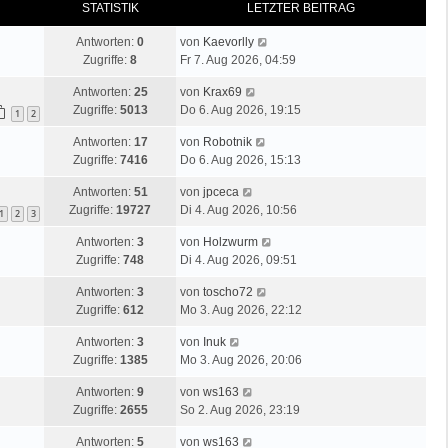
STATISTIK
LETZTER BEITRAG
Antworten:
0
von
Kaevorlly
Zugriffe:
8
Fr 7. Aug 2026, 04:59
Antworten:
25
von
Krax69
Zugriffe:
5013
Do 6. Aug 2026, 19:15
1
2
Antworten:
17
von
Robotnik
Zugriffe:
7416
Do 6. Aug 2026, 15:13
Antworten:
51
von
jpceca
Zugriffe:
19727
Di 4. Aug 2026, 10:56
1
2
3
Antworten:
3
von
Holzwurm
Zugriffe:
748
Di 4. Aug 2026, 09:51
Antworten:
3
von
toscho72
Zugriffe:
612
Mo 3. Aug 2026, 22:12
Antworten:
3
von
Inuk
Zugriffe:
1385
Mo 3. Aug 2026, 20:06
Antworten:
9
von
ws163
Zugriffe:
2655
So 2. Aug 2026, 23:19
Antworten:
5
von
ws163