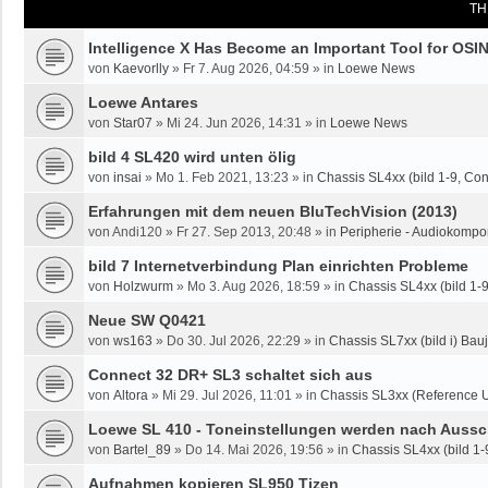
TH
Intelligence X Has Become an Important Tool for OSI
von
Kaevorlly
»
Fr 7. Aug 2026, 04:59
» in
Loewe News
Loewe Antares
von
Star07
»
Mi 24. Jun 2026, 14:31
» in
Loewe News
bild 4 SL420 wird unten ölig
von
insai
»
Mo 1. Feb 2021, 13:23
» in
Chassis SL4xx (bild 1-9, Co
Erfahrungen mit dem neuen BluTechVision (2013)
von
Andi120
»
Fr 27. Sep 2013, 20:48
» in
Peripherie - Audiokompo
bild 7 Internetverbindung Plan einrichten Probleme
von
Holzwurm
»
Mo 3. Aug 2026, 18:59
» in
Chassis SL4xx (bild 1-
Neue SW Q0421
von
ws163
»
Do 30. Jul 2026, 22:29
» in
Chassis SL7xx (bild i) Bauj
Connect 32 DR+ SL3 schaltet sich aus
von
Altora
»
Mi 29. Jul 2026, 11:01
» in
Chassis SL3xx (Reference U
Loewe SL 410 - Toneinstellungen werden nach Aussc
von
Bartel_89
»
Do 14. Mai 2026, 19:56
» in
Chassis SL4xx (bild 1-
Aufnahmen kopieren SL950 Tizen