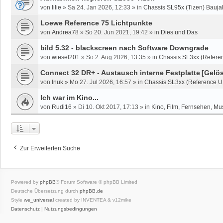
von
lilie
»
Sa 24. Jan 2026, 12:33
» in
Chassis SL95x (Tizen) Bauja
Loewe Reference 75 Lichtpunkte
von
Andrea78
»
So 20. Jun 2021, 19:42
» in
Dies und Das
bild 5.32 - blackscreen nach Software Downgrade
von
wiesel201
»
So 2. Aug 2026, 13:35
» in
Chassis SL3xx (Referen
Connect 32 DR+ - Austausch interne Festplatte
[Gelös
von
Inuk
»
Mo 27. Jul 2026, 16:57
» in
Chassis SL3xx (Reference U
Ich war im Kino...
von
Rudi16
»
Di 10. Okt 2017, 17:13
» in
Kino, Film, Fernsehen, Mu
Zur Erweiterten Suche
Powered by
phpBB
® Forum Software © phpBB Limited
Deutsche Übersetzung durch
phpBB.de
Style
we_universal
created by INVENTEA & v12mike
Datenschutz
|
Nutzungsbedingungen