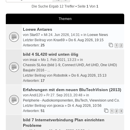
Die Suche Ergab 12 Treffer • Seite
1
Von
1
Themen
Loewe Antares
von
Star07
» Mi 24. Jun 2026, 14:31 » in
Loewe News
Letzter Beitrag von
Krax69
»
Do 6. Aug 2026, 19:15
Antworten:
25
1
2
bild 4 SL420 wird unten ölig
von
insai
» Mo 1. Feb 2021, 13:23 » in
Chassis SL4xx (bild 1-9, Connect UHD, Art UHD, One UHD)
Baujahr 2016 - ...
Letzter Beitrag von
Robotnik
»
Do 6. Aug 2026, 15:13
Antworten:
17
Erfahrungen mit dem neuen BluTechVision (2013)
von
Andi120
» Fr 27. Sep 2013, 20:48 » in
Peripherie - Audiokomponenten, BluTech, Viewvision und Co.
Letzter Beitrag von
jpceca
»
Di 4. Aug 2026, 10:56
Antworten:
51
1
2
3
bild 7 Internetverbindung Plan einrichten
Probleme