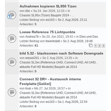
Aufnahmen kopieren SL950 Tizen
von
lilie
» Sa 24. Jan 2026, 12:33 » in
Chassis SL95x (Tizen) Baujahr 2024 - …
Letzter Beitrag von
ws163
»
So 2. Aug 2026, 23:11
Antworten:
5
Loewe Reference 75 Lichtpunkte
von
Andrea78
» So 20. Jun 2021, 19:42 » in
Dies und Das
Letzter Beitrag von
fswerkstatt
»
So 2. Aug 2026, 19:48
Antworten:
61
1
2
3
bild 5.32 - blackscreen nach Software Downgrade
von
wiesel201
» So 2. Aug 2026, 13:35 » in
Chassis SL3xx (Reference UHD, Connect UHD, Art UHD,
aktuelle Full HD Modelle) Baujahr ab 2014
Antworten:
0
Connect 32 DR+ - Austausch interne
Festplatte
[Gelöst]
von
Inuk
» Mo 27. Jul 2026, 16:57 » in
Chassis SL3xx (Reference UHD, Connect UHD, Art UHD,
aktuelle Full HD Modelle) Baujahr ab 2014
Letzter Beitrag von
ws163
»
Sa 1. Aug 2026, 22:54
Antworten:
9