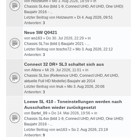
von
Holzwurm
» Mo 3. Aug 2026, 18:59 » in
Chassis SL4xx (bild 1-9, Connect UHD, Art UHD, One UHD)
Baujahr 2016 - ...
Letzter Beitrag von
Holzwurm
»
Di 4. Aug 2026, 09:51
Antworten:
3
Neue SW Q0421
von
ws163
» Do 30. Jul 2026, 22:29 » in
Chassis SL7xx (bild i) Baujahr 2021 - ...
Letzter Beitrag von
toscho72
»
Mo 3. Aug 2026, 22:12
Antworten:
3
Connect 32 DR+ SL3 schaltet sich aus
von
Altora
» Mi 29. Jul 2026, 11:01 » in
Chassis SL3xx (Reference UHD, Connect UHD, Art UHD,
aktuelle Full HD Modelle) Baujahr ab 2014
Letzter Beitrag von
Inuk
»
Mo 3. Aug 2026, 20:06
Antworten:
3
Loewe SL 410 - Toneinstellungen werden nach
Ausschalten wieder zurückgesetzt
von
Bartel_89
» Do 14. Mai 2026, 19:56 » in
Chassis SL4xx (bild 1-9, Connect UHD, Art UHD, One UHD)
Baujahr 2016 - ...
Letzter Beitrag von
ws163
»
So 2. Aug 2026, 23:19
Antworten:
9