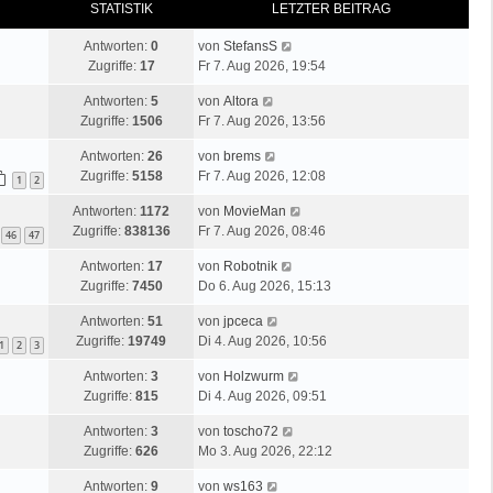
STATISTIK
LETZTER BEITRAG
Antworten:
0
von
StefansS
Zugriffe:
17
Fr 7. Aug 2026, 19:54
Antworten:
5
von
Altora
Zugriffe:
1506
Fr 7. Aug 2026, 13:56
Antworten:
26
von
brems
Zugriffe:
5158
Fr 7. Aug 2026, 12:08
1
2
Antworten:
1172
von
MovieMan
Zugriffe:
838136
Fr 7. Aug 2026, 08:46
46
47
Antworten:
17
von
Robotnik
Zugriffe:
7450
Do 6. Aug 2026, 15:13
Antworten:
51
von
jpceca
Zugriffe:
19749
Di 4. Aug 2026, 10:56
1
2
3
Antworten:
3
von
Holzwurm
Zugriffe:
815
Di 4. Aug 2026, 09:51
Antworten:
3
von
toscho72
Zugriffe:
626
Mo 3. Aug 2026, 22:12
Antworten:
9
von
ws163