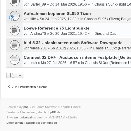
von
Bartel_89
»
Do 14. Mai 2026, 19:56
» in
Chassis SL4xx (bild 1-
Aufnahmen kopieren SL950 Tizen
von
lilie
»
Sa 24. Jan 2026, 12:33
» in
Chassis SL95x (Tizen) Bauja
Loewe Reference 75 Lichtpunkte
von
Andrea78
»
So 20. Jun 2021, 19:42
» in
Dies und Das
bild 5.32 - blackscreen nach Software Downgrade
von
wiesel201
»
So 2. Aug 2026, 13:35
» in
Chassis SL3xx (Referen
Connect 32 DR+ - Austausch interne Festplatte
[Gelös
von
Inuk
»
Mo 27. Jul 2026, 16:57
» in
Chassis SL3xx (Reference U
Zur Erweiterten Suche
Powered by
phpBB
® Forum Software © phpBB Limited
Deutsche Übersetzung durch
phpBB.de
Style
we_universal
created by INVENTEA & v12mike
Datenschutz
|
Nutzungsbedingungen