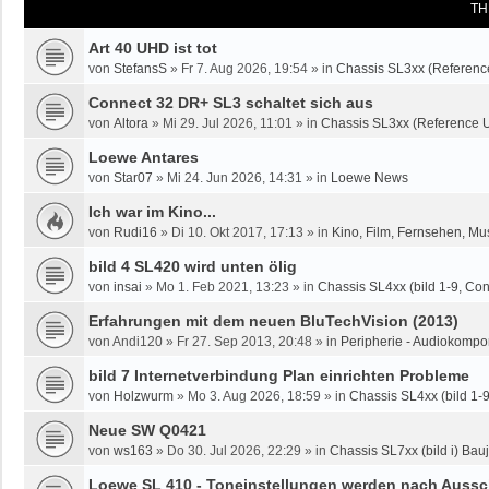
TH
Art 40 UHD ist tot
von
StefansS
»
Fr 7. Aug 2026, 19:54
» in
Chassis SL3xx (Referenc
Connect 32 DR+ SL3 schaltet sich aus
von
Altora
»
Mi 29. Jul 2026, 11:01
» in
Chassis SL3xx (Reference U
Loewe Antares
von
Star07
»
Mi 24. Jun 2026, 14:31
» in
Loewe News
Ich war im Kino...
von
Rudi16
»
Di 10. Okt 2017, 17:13
» in
Kino, Film, Fernsehen, Mu
bild 4 SL420 wird unten ölig
von
insai
»
Mo 1. Feb 2021, 13:23
» in
Chassis SL4xx (bild 1-9, Co
Erfahrungen mit dem neuen BluTechVision (2013)
von
Andi120
»
Fr 27. Sep 2013, 20:48
» in
Peripherie - Audiokompo
bild 7 Internetverbindung Plan einrichten Probleme
von
Holzwurm
»
Mo 3. Aug 2026, 18:59
» in
Chassis SL4xx (bild 1-
Neue SW Q0421
von
ws163
»
Do 30. Jul 2026, 22:29
» in
Chassis SL7xx (bild i) Bauj
Loewe SL 410 - Toneinstellungen werden nach Aussc