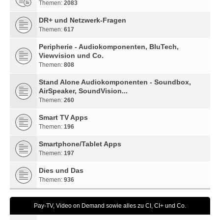
Themen:
2083
DR+ und Netzwerk-Fragen
Themen:
617
Peripherie - Audiokomponenten, BluTech,
Viewvision und Co.
Themen:
808
Stand Alone Audiokomponenten - Soundbox,
AirSpeaker, SoundVision...
Themen:
260
Smart TV Apps
Themen:
196
Smartphone/Tablet Apps
Themen:
197
Dies und Das
Themen:
936
Pay-TV, Video on Demand sowie alles zu CI, CI+ und Co.