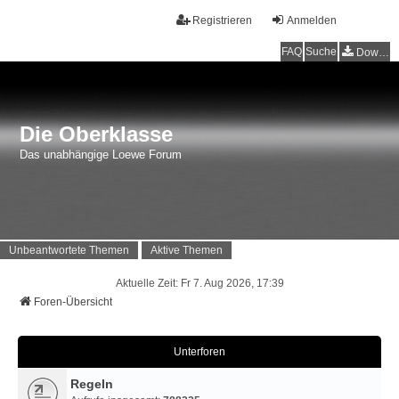
Registrieren
Anmelden
FAQ
Suche
Downloads
Die Oberklasse
Das unabhängige Loewe Forum
Unbeantwortete Themen
Aktive Themen
Aktuelle Zeit: Fr 7. Aug 2026, 17:39
Foren-Übersicht
Unterforen
Regeln