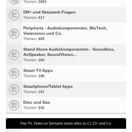
Themen:
2083
DR+ und Netzwerk-Fragen
Themen:
617
Peripherie - Audiokomponenten, BluTech,
Viewvision und Co.
Themen:
808
Stand Alone Audiokomponenten - Soundbox,
AirSpeaker, SoundVision...
Themen:
260
Smart TV Apps
Themen:
196
Smartphone/Tablet Apps
Themen:
197
Dies und Das
Themen:
936
Pay-TV, Video on Demand sowie alles zu CI, CI+ und Co.