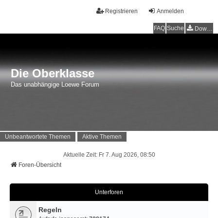
Registrieren
Anmelden
FAQ
Suche
Downloads
Die Oberklasse
Das unabhängige Loewe Forum
Unbeantwortete Themen
Aktive Themen
Aktuelle Zeit: Fr 7. Aug 2026, 08:50
Foren-Übersicht
Unterforen
Regeln