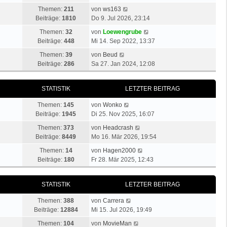
r
u
t
a
N
Themen:
211
von
ws163
B
e
e
g
e
Beiträge:
1810
Do 9. Jul 2026, 23:14
e
s
r
u
i
N
t
Themen:
32
von
Loewengrube
B
e
t
e
e
Beiträge:
448
Mi 14. Sep 2022, 13:37
e
s
r
u
r
i
N
t
Themen:
39
von
Beud
a
e
B
t
e
e
Beiträge:
286
Sa 27. Jan 2024, 12:08
g
s
e
r
u
r
t
i
a
e
B
e
t
STATISTIK
LETZTER BEITRAG
g
s
e
r
r
t
i
N
B
a
Themen:
145
von
Wonko
e
t
e
e
g
Beiträge:
1945
Di 25. Nov 2025, 16:07
r
r
u
i
B
a
N
Themen:
373
von
Headcrash
e
t
e
g
e
Beiträge:
8449
Mo 16. Mär 2026, 19:54
s
r
i
u
t
N
a
Themen:
14
von
Hagen2000
t
e
e
e
g
Beiträge:
180
Fr 28. Mär 2025, 12:43
r
s
r
u
a
t
B
e
g
e
STATISTIK
LETZTER BEITRAG
e
s
r
i
t
N
B
Themen:
388
von
Carrera
t
e
e
e
Beiträge:
12884
Mi 15. Jul 2026, 19:49
r
r
u
i
a
N
B
Themen:
104
von
MovieMan