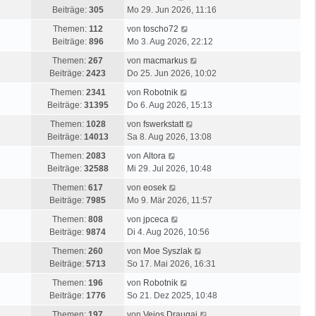
e
B
e
e
g
Beiträge:
305
Mo 29. Jun 2026, 11:16
s
e
r
u
t
N
i
Themen:
112
von
toscho72
B
e
e
e
t
Beiträge:
896
Mo 3. Aug 2026, 22:12
e
s
r
u
r
i
t
N
Themen:
267
von
macmarkus
B
e
a
t
e
e
Beiträge:
2423
Do 25. Jun 2026, 10:02
e
s
g
r
r
u
i
N
t
Themen:
2341
von
Robotnik
a
B
e
t
e
e
Beiträge:
31395
Do 6. Aug 2026, 15:13
g
e
s
r
u
r
i
N
t
Themen:
1028
von
fswerkstatt
a
e
B
t
e
e
Beiträge:
14013
Sa 8. Aug 2026, 13:08
g
s
e
r
u
r
N
t
i
Themen:
2083
von
Altora
a
e
B
e
e
t
Beiträge:
32588
Mi 29. Jul 2026, 10:48
g
s
e
u
r
r
N
t
i
Themen:
617
von
eosek
e
B
a
e
e
t
Beiträge:
7985
Mo 9. Mär 2026, 11:57
s
e
g
u
r
r
t
N
i
Themen:
808
von
jpceca
e
B
a
e
e
t
Beiträge:
9874
Di 4. Aug 2026, 10:56
s
e
g
r
u
r
t
i
N
Themen:
260
von
Moe Syszlak
B
e
a
e
t
e
Beiträge:
5713
So 17. Mai 2026, 16:31
e
s
g
r
r
u
i
t
N
Themen:
196
von
Robotnik
B
a
e
t
e
e
Beiträge:
1776
So 21. Dez 2025, 10:48
e
g
s
r
r
u
i
t
N
Themen:
197
von
Vejos Draugai