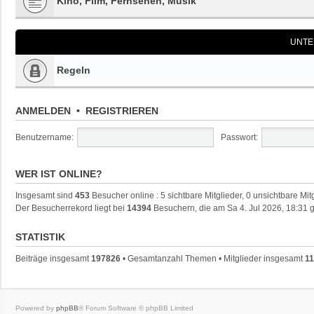
Kino, Film, Fernsehen, Musik
UNTE
Regeln
ANMELDEN
•
REGISTRIEREN
Benutzername:
Passwort:
WER IST ONLINE?
Insgesamt sind
453
Besucher online : 5 sichtbare Mitglieder, 0 unsichtbare Mi
Der Besucherrekord liegt bei
14394
Besuchern, die am Sa 4. Jul 2026, 18:31 g
STATISTIK
Beiträge insgesamt
197826
• Gesamtanzahl Themen • Mitglieder insgesamt
11
Powered by
phpBB
® Forum Software © phpBB Limited