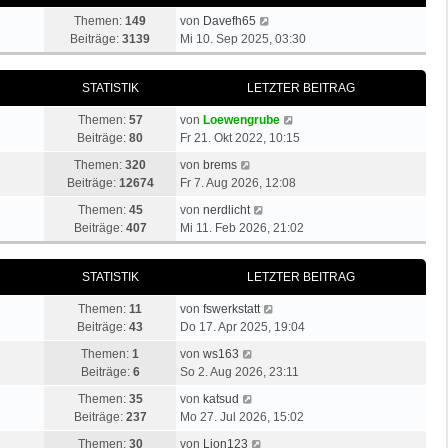
N
Themen:
149
von
Davefh65
e
Beiträge:
3139
Mi 10. Sep 2025, 03:30
u
e
STATISTIK
LETZTER BEITRAG
s
t
N
Themen:
57
von
Loewengrube
e
e
Beiträge:
80
Fr 21. Okt 2022, 10:15
r
u
N
B
Themen:
320
von
brems
e
e
e
Beiträge:
12674
Fr 7. Aug 2026, 12:08
s
u
i
N
t
Themen:
45
von
nerdlicht
e
t
e
e
Beiträge:
407
Mi 11. Feb 2026, 21:02
s
r
u
r
t
a
e
B
e
g
STATISTIK
LETZTER BEITRAG
s
e
r
t
i
B
N
Themen:
11
von
fswerkstatt
e
t
e
e
Beiträge:
43
Do 17. Apr 2025, 19:04
r
r
i
u
N
B
a
Themen:
1
von
ws163
t
e
e
e
g
Beiträge:
6
So 2. Aug 2026, 23:11
r
s
u
i
a
N
t
Themen:
35
von
katsud
e
t
g
e
e
Beiträge:
237
Mo 27. Jul 2026, 15:02
s
r
u
r
t
N
a
Themen:
30
von
Lion123