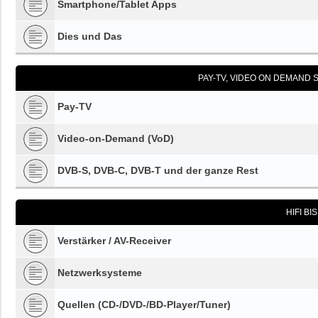
Smartphone/Tablet Apps
Dies und Das
PAY-TV, VIDEO ON DEMAND S
Pay-TV
Video-on-Demand (VoD)
DVB-S, DVB-C, DVB-T und der ganze Rest
HIFI BI
Verstärker / AV-Receiver
Netzwerksysteme
Quellen (CD-/DVD-/BD-Player/Tuner)