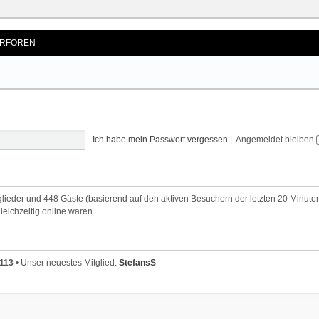
RFOREN
Ich habe mein Passwort vergessen
|
Angemeldet bleiben
tglieder und 448 Gäste (basierend auf den aktiven Besuchern der letzten 20 Minute
leichzeitig online waren.
113
• Unser neuestes Mitglied:
StefansS