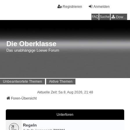
Registrieren
Anmelden
FAQ
Suche
Downloads
Die Oberklasse
Das unabhängige Loewe Forum
Unbeantwortete Themen
Aktive Themen
Aktuelle Zeit: Sa 8. Aug 2026, 21:48
Foren-Übersicht
Unterforen
Regeln