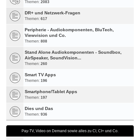
Themen:
2083
DR+ und Netzwerk-Fragen
Themen:
617
Peripherie - Audiokomponenten, BluTech,
Viewvision und Co.
Themen:
808
Stand Alone Audiokomponenten - Soundbox,
AirSpeaker, SoundVision...
Themen:
260
Smart TV Apps
Themen:
196
Smartphone/Tablet Apps
Themen:
197
Dies und Das
Themen:
936
Pay-TV, Video on Demand sowie alles zu CI, CI+ und Co.