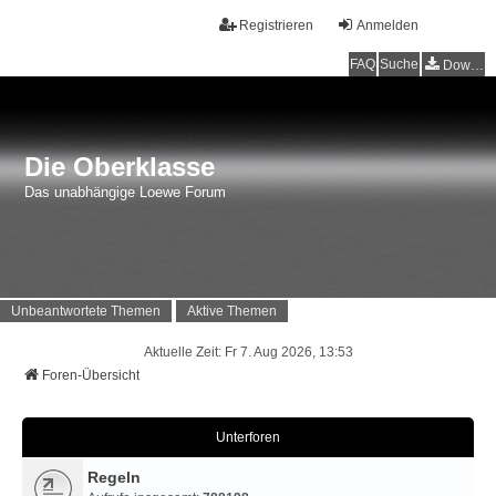
Registrieren
Anmelden
FAQ
Suche
Downloads
Die Oberklasse
Das unabhängige Loewe Forum
Unbeantwortete Themen
Aktive Themen
Aktuelle Zeit: Fr 7. Aug 2026, 13:53
Foren-Übersicht
Unterforen
Regeln