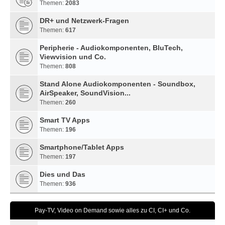
Themen:
2083
DR+ und Netzwerk-Fragen
Themen:
617
Peripherie - Audiokomponenten, BluTech,
Viewvision und Co.
Themen:
808
Stand Alone Audiokomponenten - Soundbox,
AirSpeaker, SoundVision...
Themen:
260
Smart TV Apps
Themen:
196
Smartphone/Tablet Apps
Themen:
197
Dies und Das
Themen:
936
Pay-TV, Video on Demand sowie alles zu CI, CI+ und Co.