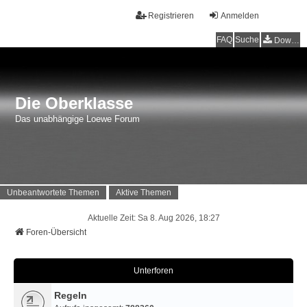
Registrieren
Anmelden
FAQ
Suche
Downloads
Die Oberklasse
Das unabhängige Loewe Forum
Unbeantwortete Themen
Aktive Themen
Aktuelle Zeit: Sa 8. Aug 2026, 18:27
Foren-Übersicht
Unterforen
Regeln