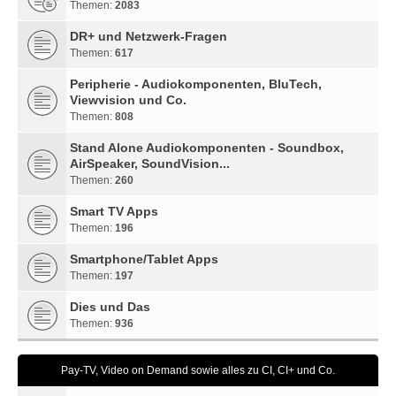
Themen:
2083
DR+ und Netzwerk-Fragen
Themen:
617
Peripherie - Audiokomponenten, BluTech,
Viewvision und Co.
Themen:
808
Stand Alone Audiokomponenten - Soundbox,
AirSpeaker, SoundVision...
Themen:
260
Smart TV Apps
Themen:
196
Smartphone/Tablet Apps
Themen:
197
Dies und Das
Themen:
936
Pay-TV, Video on Demand sowie alles zu CI, CI+ und Co.