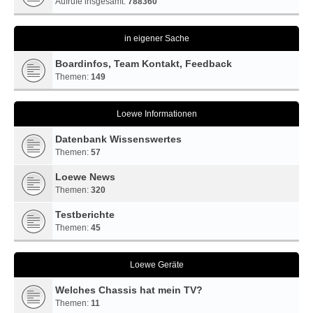
Aufrufe insgesamt:
788360
in eigener Sache
Boardinfos, Team Kontakt, Feedback
Themen:
149
Loewe Informationen
Datenbank Wissenswertes
Themen:
57
Loewe News
Themen:
320
Testberichte
Themen:
45
Loewe Geräte
Welches Chassis hat mein TV?
Themen:
11