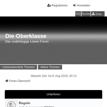
Registrieren
Anmelden
FAQ
Suche
Downloads
Die Oberklasse
Das unabhängige Loewe Forum
Unbeantwortete Themen
Aktive Themen
Aktuelle Zeit: Sa 8. Aug 2026, 00:15
Foren-Übersicht
Unterforen
Regeln