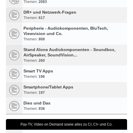
Themen:
2083
DR+ und Netzwerk-Fragen
Themen:
617
Peripherie - Audiokomponenten, BluTech,
Viewvision und Co.
Themen:
808
Stand Alone Audiokomponenten - Soundbox,
AirSpeaker, SoundVision...
Themen:
260
Smart TV Apps
Themen:
196
Smartphone/Tablet Apps
Themen:
197
Dies und Das
Themen:
936
Pay-TV, Video on Demand sowie alles zu CI, CI+ und Co.