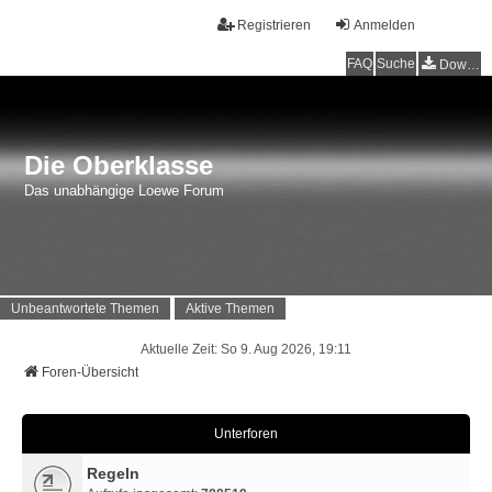
Registrieren
Anmelden
FAQ
Suche
Downloads
Die Oberklasse
Das unabhängige Loewe Forum
Unbeantwortete Themen
Aktive Themen
Aktuelle Zeit: So 9. Aug 2026, 19:11
Foren-Übersicht
Unterforen
Regeln