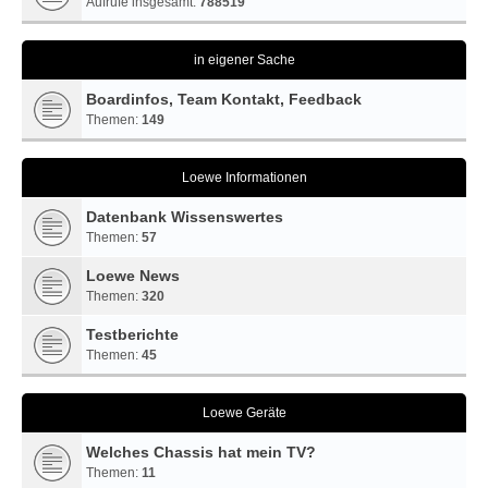
Aufrufe insgesamt:
788519
in eigener Sache
Boardinfos, Team Kontakt, Feedback
Themen:
149
Loewe Informationen
Datenbank Wissenswertes
Themen:
57
Loewe News
Themen:
320
Testberichte
Themen:
45
Loewe Geräte
Welches Chassis hat mein TV?
Themen:
11