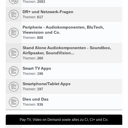
Themen:
2083
DR+ und Netzwerk-Fragen
Themen:
617
Peripherie - Audiokomponenten, BluTech,
Viewvision und Co.
Themen:
808
Stand Alone Audiokomponenten - Soundbox,
AirSpeaker, SoundVision...
Themen:
260
Smart TV Apps
Themen:
196
Smartphone/Tablet Apps
Themen:
197
Dies und Das
Themen:
936
Pay-TV, Video on Demand sowie alles zu CI, CI+ und Co.