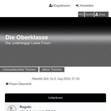
Registrieren
Anmelden
FAQ
Suche
Downloads
Die Oberklasse
Das unabhängige Loewe Forum
Unbeantwortete Themen
Aktive Themen
Aktuelle Zeit: So 9. Aug 2026, 07:30
Foren-Übersicht
Unterforen
Regeln