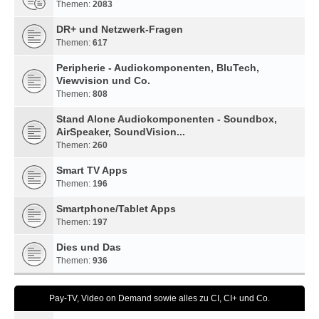
Themen:
2083
DR+ und Netzwerk-Fragen
Themen:
617
Peripherie - Audiokomponenten, BluTech,
Viewvision und Co.
Themen:
808
Stand Alone Audiokomponenten - Soundbox,
AirSpeaker, SoundVision...
Themen:
260
Smart TV Apps
Themen:
196
Smartphone/Tablet Apps
Themen:
197
Dies und Das
Themen:
936
Pay-TV, Video on Demand sowie alles zu CI, CI+ und Co.