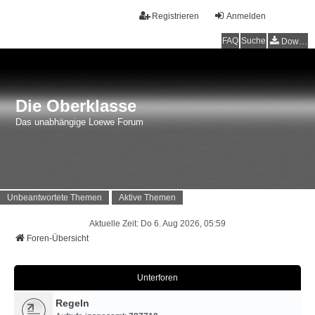
Registrieren
Anmelden
FAQ
Suche
Downloads
Die Oberklasse
Das unabhängige Loewe Forum
Unbeantwortete Themen
Aktive Themen
Aktuelle Zeit: Do 6. Aug 2026, 05:59
Foren-Übersicht
Unterforen
Regeln