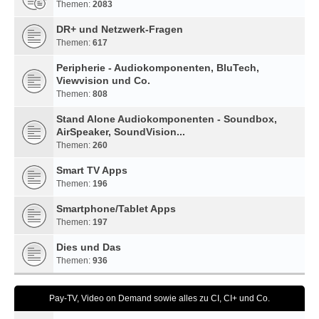
Themen:
2083
DR+ und Netzwerk-Fragen
Themen:
617
Peripherie - Audiokomponenten, BluTech,
Viewvision und Co.
Themen:
808
Stand Alone Audiokomponenten - Soundbox,
AirSpeaker, SoundVision...
Themen:
260
Smart TV Apps
Themen:
196
Smartphone/Tablet Apps
Themen:
197
Dies und Das
Themen:
936
Pay-TV, Video on Demand sowie alles zu CI, CI+ und Co.