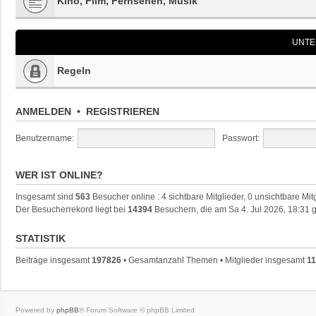
Kino, Film, Fernsehen, Musik
UNTE
Regeln
ANMELDEN
•
REGISTRIEREN
Benutzername:
Passwort:
WER IST ONLINE?
Insgesamt sind
563
Besucher online : 4 sichtbare Mitglieder, 0 unsichtbare Mi
Der Besucherrekord liegt bei
14394
Besuchern, die am Sa 4. Jul 2026, 18:31 g
STATISTIK
Beiträge insgesamt
197826
• Gesamtanzahl Themen • Mitglieder insgesamt
11
Powered by
phpBB
® Forum Software © phpBB Limited