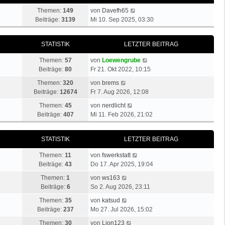
N
Themen:
149
von
Davefh65
e
Beiträge:
3139
Mi 10. Sep 2025, 03:30
u
e
STATISTIK
LETZTER BEITRAG
s
t
N
Themen:
57
von
Loewengrube
e
e
Beiträge:
80
Fr 21. Okt 2022, 10:15
r
u
N
B
Themen:
320
von
brems
e
e
e
Beiträge:
12674
Fr 7. Aug 2026, 12:08
s
u
i
N
t
Themen:
45
von
nerdlicht
e
t
e
e
Beiträge:
407
Mi 11. Feb 2026, 21:02
s
r
u
r
t
a
e
B
e
g
STATISTIK
LETZTER BEITRAG
s
e
r
t
i
B
N
Themen:
11
von
fswerkstatt
e
t
e
e
Beiträge:
43
Do 17. Apr 2025, 19:04
r
r
i
u
N
B
a
Themen:
1
von
ws163
t
e
e
e
g
Beiträge:
6
So 2. Aug 2026, 23:11
r
s
u
i
a
N
t
Themen:
35
von
katsud
e
t
g
e
e
Beiträge:
237
Mo 27. Jul 2026, 15:02
s
r
u
r
t
N
a
Themen:
30
von
Lion123