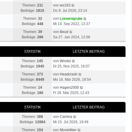
r
u
t
a
N
Themen:
211
von
ws163
B
e
e
g
e
Beiträge:
1810
Do 9. Jul 2026, 23:14
e
s
r
u
i
N
t
Themen:
32
von
Loewengrube
B
e
t
e
e
Beiträge:
448
Mi 14. Sep 2022, 13:37
e
s
r
u
r
i
N
t
Themen:
39
von
Beud
a
e
B
t
e
e
Beiträge:
286
Sa 27. Jan 2024, 12:08
g
s
e
r
u
r
t
i
a
e
B
e
t
STATISTIK
LETZTER BEITRAG
g
s
e
r
r
t
i
N
B
a
Themen:
145
von
Wonko
e
t
e
e
g
Beiträge:
1945
Di 25. Nov 2025, 16:07
r
r
u
i
B
a
N
Themen:
373
von
Headcrash
e
t
e
g
e
Beiträge:
8449
Mo 16. Mär 2026, 19:54
s
r
i
u
t
N
a
Themen:
14
von
Hagen2000
t
e
e
e
g
Beiträge:
180
Fr 28. Mär 2025, 12:43
r
s
r
u
a
t
B
e
g
e
STATISTIK
LETZTER BEITRAG
e
s
r
i
t
N
B
Themen:
388
von
Carrera
t
e
e
e
Beiträge:
12884
Mi 15. Jul 2026, 19:49
r
r
u
i
a
N
B
Themen:
104
von
MovieMan