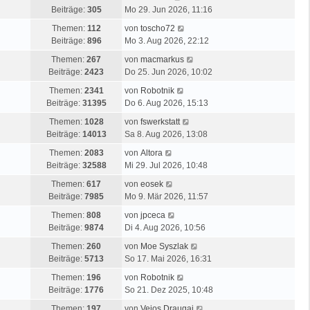
e
B
e
e
g
Beiträge:
305
Mo 29. Jun 2026, 11:16
s
e
r
u
t
N
i
Themen:
112
von
toscho72
B
e
e
e
t
Beiträge:
896
Mo 3. Aug 2026, 22:12
e
s
r
u
r
i
t
N
Themen:
267
von
macmarkus
B
e
a
t
e
e
Beiträge:
2423
Do 25. Jun 2026, 10:02
e
s
g
r
r
u
i
N
t
Themen:
2341
von
Robotnik
a
B
e
t
e
e
Beiträge:
31395
Do 6. Aug 2026, 15:13
g
e
s
r
u
r
i
N
t
Themen:
1028
von
fswerkstatt
a
e
B
t
e
e
Beiträge:
14013
Sa 8. Aug 2026, 13:08
g
s
e
r
u
r
N
t
i
Themen:
2083
von
Altora
a
e
B
e
e
t
Beiträge:
32588
Mi 29. Jul 2026, 10:48
g
s
e
u
r
r
N
t
i
Themen:
617
von
eosek
e
B
a
e
e
t
Beiträge:
7985
Mo 9. Mär 2026, 11:57
s
e
g
u
r
r
t
N
i
Themen:
808
von
jpceca
e
B
a
e
e
t
Beiträge:
9874
Di 4. Aug 2026, 10:56
s
e
g
r
u
r
t
i
N
Themen:
260
von
Moe Syszlak
B
e
a
e
t
e
Beiträge:
5713
So 17. Mai 2026, 16:31
e
s
g
r
r
u
i
t
N
Themen:
196
von
Robotnik
B
a
e
t
e
e
Beiträge:
1776
So 21. Dez 2025, 10:48
e
g
s
r
r
u
i
t
N
Themen:
197
von
Vejos Draugai