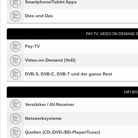
Smartphone/Tablet Apps
Dies und Das
PAY-TV, VIDEO ON DEMAND S
Pay-TV
Video-on-Demand (VoD)
DVB-S, DVB-C, DVB-T und der ganze Rest
HIFI BI
Verstärker / AV-Receiver
Netzwerksysteme
Quellen (CD-/DVD-/BD-Player/Tuner)