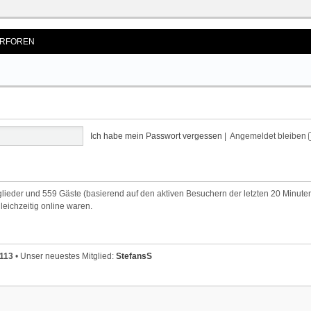
RFOREN
Ich habe mein Passwort vergessen
|
Angemeldet bleiben
tglieder und 559 Gäste (basierend auf den aktiven Besuchern der letzten 20 Minute
leichzeitig online waren.
113
• Unser neuestes Mitglied:
StefansS