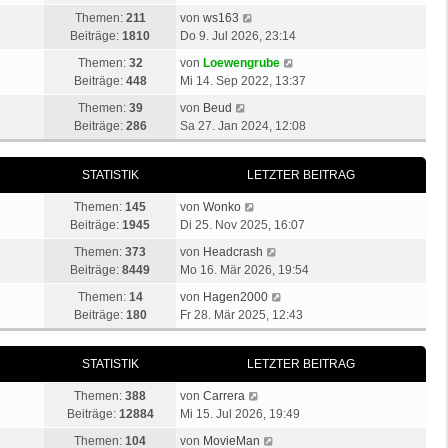
r
u
t
a
N
Themen:
211
von
ws163
B
e
e
g
e
Beiträge:
1810
Do 9. Jul 2026, 23:14
e
s
r
u
i
N
t
Themen:
32
von
Loewengrube
B
e
t
e
e
Beiträge:
448
Mi 14. Sep 2022, 13:37
e
s
r
u
r
i
N
t
Themen:
39
von
Beud
a
e
B
t
e
e
Beiträge:
286
Sa 27. Jan 2024, 12:08
g
s
e
r
u
r
t
i
a
e
B
e
t
STATISTIK
LETZTER BEITRAG
g
s
e
r
r
t
i
N
B
a
Themen:
145
von
Wonko
e
t
e
e
g
Beiträge:
1945
Di 25. Nov 2025, 16:07
r
r
u
i
B
a
N
Themen:
373
von
Headcrash
e
t
e
g
e
Beiträge:
8449
Mo 16. Mär 2026, 19:54
s
r
i
u
t
N
a
Themen:
14
von
Hagen2000
t
e
e
e
g
Beiträge:
180
Fr 28. Mär 2025, 12:43
r
s
r
u
a
t
B
e
g
e
STATISTIK
LETZTER BEITRAG
e
s
r
i
t
N
B
Themen:
388
von
Carrera
t
e
e
e
Beiträge:
12884
Mi 15. Jul 2026, 19:49
r
r
u
i
a
N
B
Themen:
104
von
MovieMan