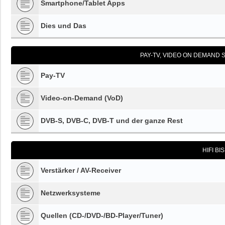
Smartphone/Tablet Apps
Dies und Das
PAY-TV, VIDEO ON DEMAND S
Pay-TV
Video-on-Demand (VoD)
DVB-S, DVB-C, DVB-T und der ganze Rest
HIFI BI
Verstärker / AV-Receiver
Netzwerksysteme
Quellen (CD-/DVD-/BD-Player/Tuner)