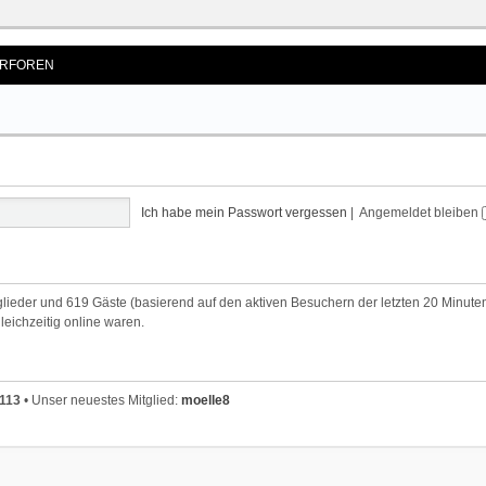
RFOREN
Ich habe mein Passwort vergessen
|
Angemeldet bleiben
tglieder und 619 Gäste (basierend auf den aktiven Besuchern der letzten 20 Minute
leichzeitig online waren.
113
• Unser neuestes Mitglied:
moelle8