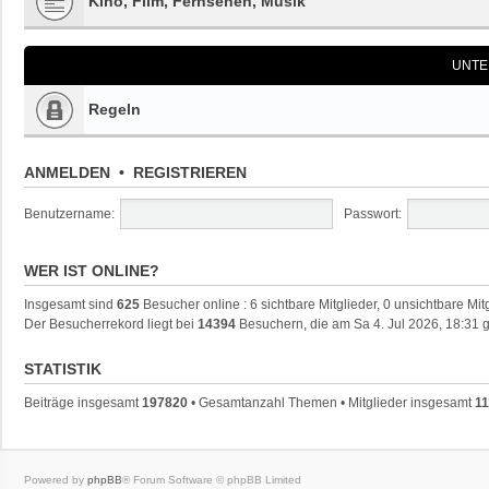
Kino, Film, Fernsehen, Musik
UNTE
Regeln
ANMELDEN
•
REGISTRIEREN
Benutzername:
Passwort:
WER IST ONLINE?
Insgesamt sind
625
Besucher online : 6 sichtbare Mitglieder, 0 unsichtbare Mi
Der Besucherrekord liegt bei
14394
Besuchern, die am Sa 4. Jul 2026, 18:31 g
STATISTIK
Beiträge insgesamt
197820
• Gesamtanzahl Themen • Mitglieder insgesamt
11
Powered by
phpBB
® Forum Software © phpBB Limited