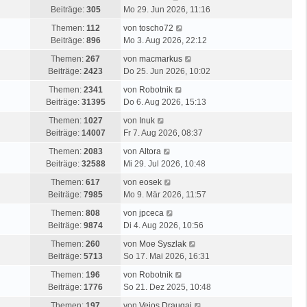
e
B
e
e
g
Beiträge:
305
Mo 29. Jun 2026, 11:16
s
e
r
u
t
N
i
Themen:
112
von
toscho72
B
e
e
e
t
Beiträge:
896
Mo 3. Aug 2026, 22:12
e
s
r
u
r
i
t
N
Themen:
267
von
macmarkus
B
e
a
t
e
e
Beiträge:
2423
Do 25. Jun 2026, 10:02
e
s
g
r
r
u
i
N
t
Themen:
2341
von
Robotnik
a
B
e
t
e
e
Beiträge:
31395
Do 6. Aug 2026, 15:13
g
e
s
r
u
r
N
i
t
Themen:
1027
von
Inuk
a
e
B
e
t
e
Beiträge:
14007
Fr 7. Aug 2026, 08:37
g
s
e
u
r
r
N
t
i
Themen:
2083
von
Altora
e
a
B
e
e
t
Beiträge:
32588
Mi 29. Jul 2026, 10:48
s
g
e
u
r
r
t
N
i
Themen:
617
von
eosek
e
B
a
e
e
t
Beiträge:
7985
Mo 9. Mär 2026, 11:57
s
e
g
r
u
r
t
N
i
Themen:
808
von
jpceca
B
e
a
e
e
t
Beiträge:
9874
Di 4. Aug 2026, 10:56
e
s
g
r
u
r
i
t
N
Themen:
260
von
Moe Syszlak
B
e
a
t
e
e
Beiträge:
5713
So 17. Mai 2026, 16:31
e
s
g
r
r
u
i
t
N
Themen:
196
von
Robotnik
a
B
e
t
e
e
Beiträge:
1776
So 21. Dez 2025, 10:48
g
e
s
r
r
u
i
t
N
Themen:
197
von
Vejos Draugai