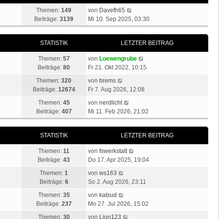
N
Themen:
149
von
Davefh65
e
Beiträge:
3139
Mi 10. Sep 2025, 03:30
u
e
STATISTIK
LETZTER BEITRAG
s
t
N
Themen:
57
von
Loewengrube
e
e
Beiträge:
80
Fr 21. Okt 2022, 10:15
r
u
N
B
Themen:
320
von
brems
e
e
e
Beiträge:
12674
Fr 7. Aug 2026, 12:08
s
u
i
N
t
Themen:
45
von
nerdlicht
e
t
e
e
Beiträge:
407
Mi 11. Feb 2026, 21:02
s
r
u
r
t
a
e
B
e
g
STATISTIK
LETZTER BEITRAG
s
e
r
t
i
B
N
Themen:
11
von
fswerkstatt
e
t
e
e
Beiträge:
43
Do 17. Apr 2025, 19:04
r
r
i
u
N
B
a
Themen:
1
von
ws163
t
e
e
e
g
Beiträge:
6
So 2. Aug 2026, 23:11
r
s
u
i
a
N
t
Themen:
35
von
katsud
e
t
g
e
e
Beiträge:
237
Mo 27. Jul 2026, 15:02
s
r
u
r
t
N
a
Themen:
30
von
Lion123